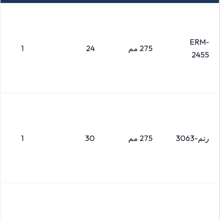
ERM-
275 مم
24
1
2455
رتم-3063
275 مم
30
1