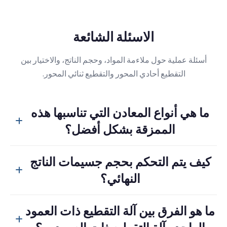
الاسئلة الشائعة
أسئلة عملية حول ملاءمة المواد، وحجم الناتج، والاختيار بين
التقطيع أحادي المحور والتقطيع ثنائي المحور.
ما هي أنواع المعادن التي تناسبها هذه
الممزقة بشكل أفضل؟
تُعد هذه الآلة ذات المحور الواحد مناسبة بشكل أفضل للخردة غير
كيف يتم التحكم بحجم جسيمات الناتج
الحديدية مثل الألومنيوم والنحاس، بالإضافة إلى الخردة الحديدية
النهائي؟
الأخف وزناً، والصفائح المعدنية، والبرادة، وبعض مكونات النفايات
الإلكترونية.
يتم التحكم في حجم المنتج النهائي بواسطة الشاشة الموجودة
ما هو الفرق بين آلة التقطيع ذات العمود
أسفل الدوار. وتبقى المادة في حجرة القطع حتى تصبح صغيرة بما