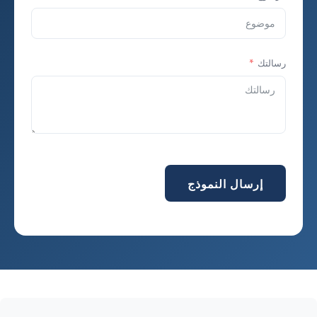
رسالتك
إرسال النموذج