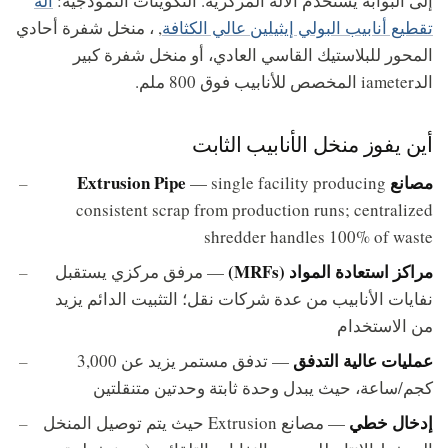
إلى البوابة يستخدم الآلة المركزية. التكوينات النموذجية:
آلة
تقطيع أنابيب البولي إيثيلين عالي الكثافة
, ، منخل شفرة أحادي
المحور للبلاستيك القاسي العادي، أو منخل شفرة كبير
الدiameter المخصص للأنابيب فوق 800 ملم.
أين يفوز منخل الأنابيب الثابت
مصانع Extrusion Pipe
— single facility producing
consistent scrap from production runs; centralized
shredder handles 100% of waste
مراكز استعادة المواد (MRFs)
— مرفق مركزي يستقبل
نفايات الأنابيب من عدة شركات نقل؛ التثبيت الدائم يزيد
من الاستخدام
عمليات عالية التدفق
— تدفق مستمر يزيد عن 3,000
كجم/ساعة، حيث يبدل وحدة ثابتة وحدتين متنقلتين
إدخال خطي
— مصانع Extrusion حيث يتم توصيل المنخل