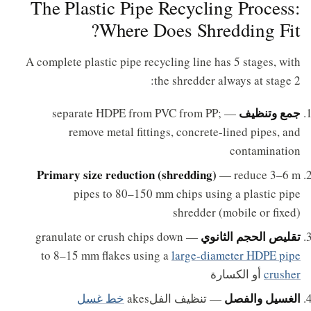
The Plastic Pipe Recycling Process:
Where Does Shredding Fit?
A complete plastic pipe recycling line has 5 stages, with
the shredder always at stage 2:
جمع وتنظيف
— separate HDPE from PVC from PP;
remove metal fittings, concrete-lined pipes, and
contamination
Primary size reduction (shredding)
— reduce 3–6 m
pipes to 80–150 mm chips using a plastic pipe
shredder (mobile or fixed)
تقليص الحجم الثانوي
— granulate or crush chips down
to 8–15 mm flakes using a
large-diameter HDPE pipe
crusher
أو الكسارة
الغسيل والفصل
— تنظيف الفلakes
خط غسل