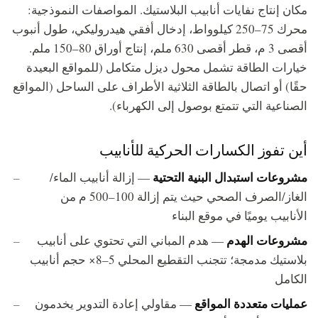
مكان إنتاج نفايات أنابيب البلاستيك. المواصفات النموذجية:
محرك 75–250 كيلوواط، إدخال أفقي هيدروليكي، طول أنبوب
أقصى 3 م، قطر أقصى 630 ملم، إنتاج أوراق 80–150 ملم.
خيارات الطاقة تشمل محول ديزل متكامل (للمواقع البعيدة
حقًا) أو اتصال بالطاقة الثلاثية الأطراف على الساحل (المواقع
الصناعية التي تتمتع بوصول إلى الكهرباء).
أين تفوز الكسارات الحركية للأنابيب
مشروعات استبدال البنية التحتية
— إزالة أنابيب الماء/
الغاز/الصرف الصحي حيث يتم إزالة 100–500 م من
الأنابيب يوميًا في موقع البناء
مشروعات الهدم
— هدم المباني التي تحتوي على أنابيب
بلاستيك مدمجة؛ تتجنب التقطيع المحلي 5–8× حجم أنابيب
الكامل
عمليات متعددة المواقع
— مقاولي إعادة التدوير يخدمون