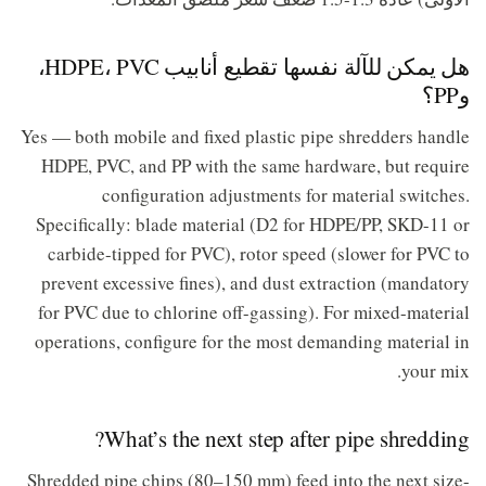
هل يمكن للآلة نفسها تقطيع أنابيب HDPE، PVC،
وPP؟
Yes — both mobile and fixed plastic pipe shredders handle
HDPE, PVC, and PP with the same hardware, but require
configuration adjustments for material switches.
Specifically: blade material (D2 for HDPE/PP, SKD-11 or
carbide-tipped for PVC), rotor speed (slower for PVC to
prevent excessive fines), and dust extraction (mandatory
for PVC due to chlorine off-gassing). For mixed-material
operations, configure for the most demanding material in
your mix.
What’s the next step after pipe shredding?
Shredded pipe chips (80–150 mm) feed into the next size-