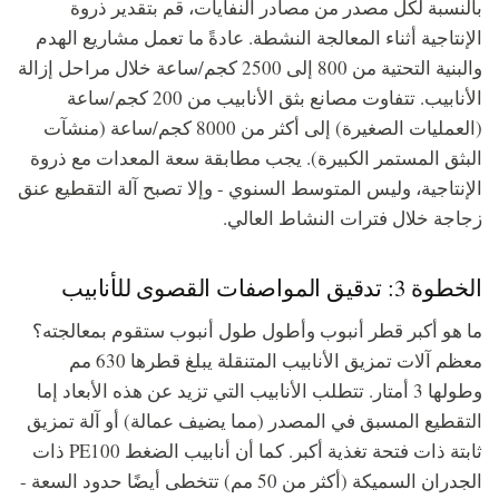
بالنسبة لكل مصدر من مصادر النفايات، قم بتقدير ذروة
الإنتاجية أثناء المعالجة النشطة. عادةً ما تعمل مشاريع الهدم
والبنية التحتية من 800 إلى 2500 كجم/ساعة خلال مراحل إزالة
الأنابيب. تتفاوت مصانع بثق الأنابيب من 200 كجم/ساعة
(العمليات الصغيرة) إلى أكثر من 8000 كجم/ساعة (منشآت
البثق المستمر الكبيرة). يجب مطابقة سعة المعدات مع ذروة
الإنتاجية، وليس المتوسط السنوي - وإلا تصبح آلة التقطيع عنق
زجاجة خلال فترات النشاط العالي.
الخطوة 3: تدقيق المواصفات القصوى للأنابيب
ما هو أكبر قطر أنبوب وأطول طول أنبوب ستقوم بمعالجته؟
معظم آلات تمزيق الأنابيب المتنقلة يبلغ قطرها 630 مم
وطولها 3 أمتار. تتطلب الأنابيب التي تزيد عن هذه الأبعاد إما
التقطيع المسبق في المصدر (مما يضيف عمالة) أو آلة تمزيق
ثابتة ذات فتحة تغذية أكبر. كما أن أنابيب الضغط PE100 ذات
الجدران السميكة (أكثر من 50 مم) تتخطى أيضًا حدود السعة -