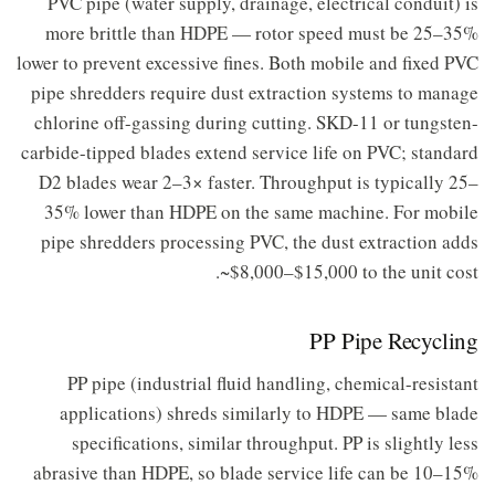
PVC pipe (water supply, drainage, electrical conduit) is
more brittle than HDPE — rotor speed must be 25–35%
lower to prevent excessive fines. Both mobile and fixed PVC
pipe shredders require dust extraction systems to manage
chlorine off-gassing during cutting. SKD-11 or tungsten-
carbide-tipped blades extend service life on PVC; standard
D2 blades wear 2–3× faster. Throughput is typically 25–
35% lower than HDPE on the same machine. For mobile
pipe shredders processing PVC, the dust extraction adds
~$8,000–$15,000 to the unit cost.
PP Pipe Recycling
PP pipe (industrial fluid handling, chemical-resistant
applications) shreds similarly to HDPE — same blade
specifications, similar throughput. PP is slightly less
abrasive than HDPE, so blade service life can be 10–15%