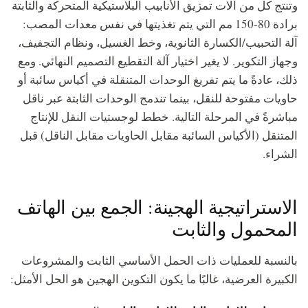
وتنتج كل من آلات تمزيق الأنابيب البلاستيكية المتحركة والثابتة
برادة 80-150 مم التي يتم تغذيتها في نفس معدات المصب:
آلة التحبيب/الكسارة الثانوية، وخط الغسيل، ونظام التجفيف،
وجهاز التكوير. لا يغير اختيار آلة التقطيع التصميم النهائي. ومع
ذلك، عادةً ما يتم تفريغ الوحدات المتنقلة في أكياس سائبة أو
حاويات مفتوحة للنقل، بينما تندمج الوحدات الثابتة عبر ناقل
مباشرةً في المرحلة التالية. خطط لوجستيات النقل للإنتاج
المتنقل (الأكياس السائبة مقابل الحاويات مقابل الناقل) قبل
الشراء.
الاستراتيجية الهجينة: الجمع بين الهاتف
المحمول والثابت
بالنسبة للعمليات ذات الحمل الأساسي الثابت والمشروعات
الكبيرة العرضية، غالبًا ما يكون التكوين الهجين هو الحل الأمثل: