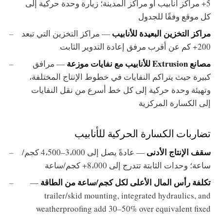
5+ مراكز أنابيب أو مراكز المدينة؛ زيارة وحدة حركية إلى
كل موقع وفقًا للجدول
مراكز التخزين البعيدة للأنابيب
— مراكز التخزين التي تبعد
200+ كم عن أقرب مرفق إعادة التدوير الثابت
مصانع Extrusion للأنابيب مع نفايات موزعة
— مرافق
كبيرة حيث يتراكم النفايات في خطوط الإنتاج المختلفة،
وتهيئة وحدة حركية إلى كل خط أسرع من نقل النفايات
إلى الكسارة المركزية
تضاربات الكسارة الحركية للأنابيب
سقف الإنتاج الأدنى
— عادةً يصل إلى 3،000–4،500 كجم/
ساعة؛ وحدات الثابتة تتدرج إلى 8،000+ كجم/ساعة
تكلفة رأس المال الأعلى لكل كجم/ساعة من الطاقة
—
trailer/skid mounting, integrated hydraulics, and
weatherproofing add 30–50% over equivalent fixed