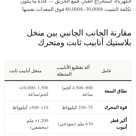
الكهرباء، استخراج الغبار، قمع الحريق — عادة ما يكون
تكلفة التثبيت $30,000–$80,000 فوق المعدات نفسها
مقارنة الجانب الجانبي بين منخل
بلاستيك أنابيب ثابت ومتحرك
آلة تقطيع الأنابيب
عامل
منخل أنابيب ثابت
المتنقلة
800–4,500 كجم/
1,500–10,000+
نطاق السعة
ساعة
كجم/ساعة
قوة المحرك
75–250 كيلوواط
110–500+ كيلوواط
أكبر قطر
1,200+ ملم
630 ملم (نموذجي)
أنبوب
(مخصص)