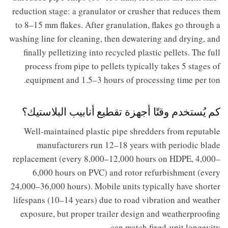
reduction stage: a granulator or crusher that reduces them
to 8–15 mm flakes. After granulation, flakes go through a
washing line for cleaning, then dewatering and drying, and
finally pelletizing into recycled plastic pellets. The full
process from pipe to pellets typically takes 5 stages of
equipment and 1.5–3 hours of processing time per ton.
كم يُستخدم وقتًا أجهزة تقطيع أنابيب البلاستيك؟
Well-maintained plastic pipe shredders from reputable
manufacturers run 12–18 years with periodic blade
replacement (every 8,000–12,000 hours on HDPE, 4,000–
6,000 hours on PVC) and rotor refurbishment (every
24,000–36,000 hours). Mobile units typically have shorter
lifespans (10–14 years) due to road vibration and weather
exposure, but proper trailer design and weatherproofing
can match fixed-unit longevity.