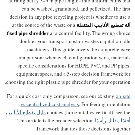
turning bulky 3–6 m pipe lengths into uniform chips that
can be washed, granulated, and pelletized. The first
decision in any pipe recycling project is whether to use a
آلة تقطيع الأنابيب المتنقلة
at the source of the waste or a
fixed pipe shredder
at a central facility. The wrong choice
doubles your transport cost or wastes capital on idle
machinery. This guide covers the comprehensive
comparison: when each configuration wins, material-
specific considerations for HDPE, PVC, and PP pipes,
equipment specs, and a 5-step decision framework for
choosing the right plastic pipe shredder for your operation.
For a quick cost-only comparison, see our existing
on-site
vs centralized cost analysis
. For feeding orientation
choices (horizontal vs vertical), see the
دليل تقطيع الأنابيب
أفقيًا مقابل رأسيًا
. This article is the broader selection
framework that ties those decisions together.