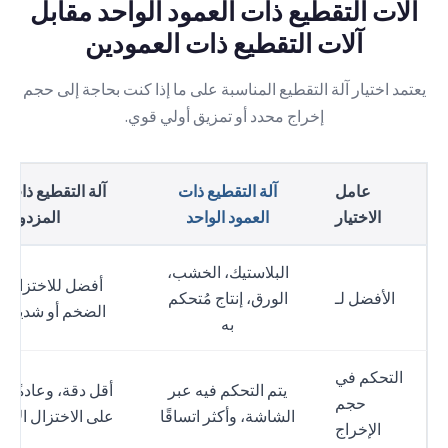
آلات التقطيع ذات العمود الواحد مقابل
آلات التقطيع ذات العمودين
يعتمد اختيار آلة التقطيع المناسبة على ما إذا كنت بحاجة إلى حجم
إخراج محدد أو تمزيق أولي قوي.
عامل
آلة التقطيع ذات
آلة التقطيع ذات ا
الاختيار
العمود الواحد
المزدوج
البلاستيك، الخشب،
أفضل للاختزال ا
الأفضل لـ
الورق، إنتاج مُتحكم
الضخم أو شديد ال
به
التحكم في
يتم التحكم فيه عبر
أقل دقة، وعادةً ما
حجم
الشاشة، وأكثر اتساقًا
على الاختزال الأو
الإخراج