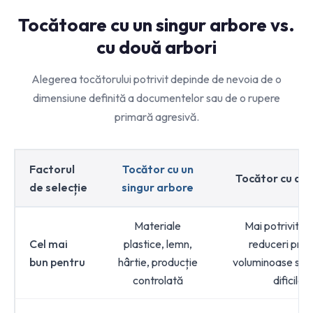
Tocătoare cu un singur arbore vs.
cu două arbori
Alegerea tocătorului potrivit depinde de nevoia de o
dimensiune definită a documentelor sau de o rupere
primară agresivă.
Factorul
Tocător cu un
Tocător cu do
de selecție
singur arbore
Materiale
Mai potrivit p
Cel mai
plastice, lemn,
reduceri pri
bun pentru
hârtie, producție
voluminoase sau
controlată
dificile