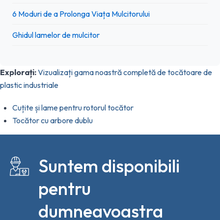
6 Moduri de a Prolonga Viața Mulcitorului
Ghidul lamelor de mulcitor
Explorați:
Vizualizați gama noastră completă de tocătoare de
plastic industriale
Cuțite și lame pentru rotorul tocător
Tocător cu arbore dublu
Suntem disponibili
pentru
dumneavoastra