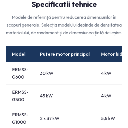
Specificatii tehnice
Modele de referință pentru reducerea dimensiunilor în
scopuri generale. Selecția modelului depinde de densitatea
materialului, de randament și de dimensiunea țintă de ieșire.
Model
Putere motor principal
Motor hidrau
ERMSS-
30 kW
4 kW
G600
ERMSS-
45 kW
4 kW
G800
ERMSS-
2 x 37 kW
5,5 kW
G1000