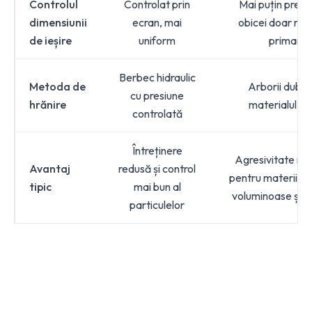
Controlul
Controlat prin
Mai puțin preci
dimensiunii
ecran, mai
obicei doar re
de ieșire
uniform
primară
Berbec hidraulic
Metoda de
Arborii dubli 
cu presiune
hrănire
materialul di
controlată
Întreținere
Agresivitate ma
Avantaj
redusă și control
pentru materii p
tipic
mai bun al
voluminoase și m
particulelor