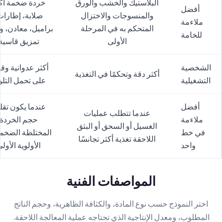
البلاستيك والخشب والورق
خردة ضخمة أك
أفضل
والمنسوجات والاختزال
صلابة، إطارات
ملاءمة
المتحكم به في المرحلة
براميل، معادن، و
للخامة
الأولى
تمزيق قاسية
الشخصية
أكثر عدوانية وق
أكثر دقة وتحكمًا في التغذية
التشغيلية
على تحمل التل
أفضل
عندما يكون تقل
عندما تتطلب عمليات
ملاءمة
حجم الخردة
الغسيل أو السحق أو البثق
في خط
المختلطة الضخمة
اللاحقة تغذية أكثر تجانسًا
واحد
الأولوية الأول
المواصفات الفنية
اختر النموذج حسب نوع المادة، والكثافة الظاهرية، وحجم الناتج
المطلوب، ومعدل الإنتاجية الذي تحتاجه عملية المعالجة اللاحقة.