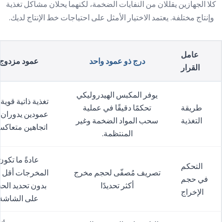
كلا الجهازين يقللان من النفايات الضخمة، لكنهما يحلان مشاكل تغذية
وإنتاج مختلفة. يعتمد الاختيار الأمثل على احتياجات خط الإنتاج لديك.
عامل
درج ذو عمود واحد
عمود مزدوج
القرار
يوفر المكبس الهيدروليكي
تغذية ذاتية قوية
طريقة
تحكمًا دقيقًا في عملية
عمودين يدوران
التغذية
سحب المواد الضخمة وغير
اتجاهين متعاكس
المنتظمة.
عادةً ما تكون
التحكم
تصريف مُصفّى لحجم مخرج
المخرجات أقل د
في حجم
أكثر تحديدًا
بدون تحديد الح
الإخراج
على الشاشة