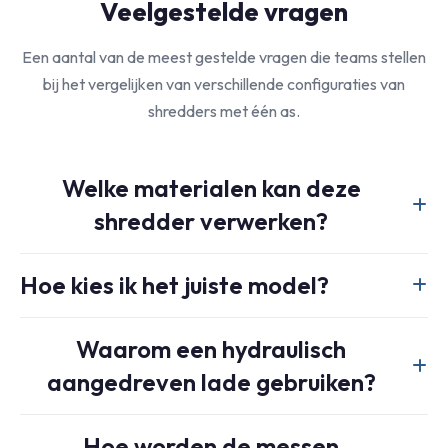
Veelgestelde vragen
Een aantal van de meest gestelde vragen die teams stellen
bij het vergelijken van verschillende configuraties van
shredders met één as.
Welke materialen kan deze
shredder verwerken?
Het is geschikt voor een breed scala aan omvangrijke
Hoe kies ik het juiste model?
industriële materialen, waaronder plastic brokken,
restmateriaal, harde containers, houtafval, pallets,
De belangrijkste factoren zijn het materiaalsoort, de
papierbundels, textiel en soortgelijke grondstoffen die baat
Waarom een hydraulisch
bulkdichtheid, de gewenste doorvoersnelheid en de
hebben bij gecontroleerde hydraulische toevoer.
aangedreven lade gebruiken?
vereiste uitvoergrootte. Het juiste antwoord hangt af van
het hele proces, niet alleen van de shredder zelf.
De hydraulische cilinder zorgt ervoor dat het materiaal
Hoe worden de messen