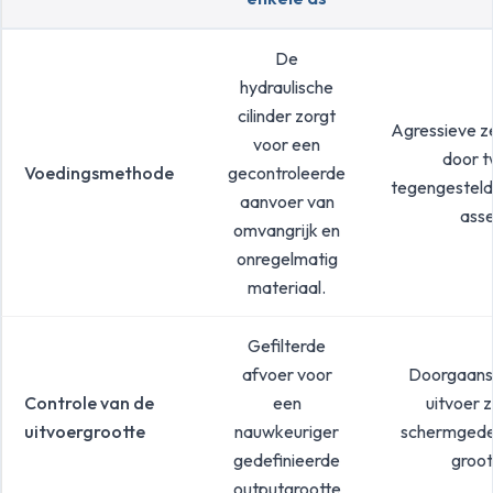
De
hydraulische
cilinder zorgt
Agressieve z
voor een
door 
Voedingsmethode
gecontroleerde
tegengesteld
aanvoer van
ass
omvangrijk en
onregelmatig
materiaal.
Gefilterde
afvoer voor
Doorgaans
Controle van de
een
uitvoer 
uitvoergrootte
nauwkeuriger
schermgede
gedefinieerde
groot
outputgrootte