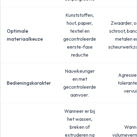
Kunststoffen,
hout, papier,
Zwaarder, o
Optimale
textiel en
schroot, ban
materiaalkeuze
gecontroleerde
metalen e
eerste-fase
scheurwerkz
reductie
Nauwkeuriger
Agressie
en met
Bedieningskarakter
tolerante
gecontroleerde
vervui
aanvoer.
Wanneer er bij
het wassen,
breken of
Wann
extruderen na
volumeverm