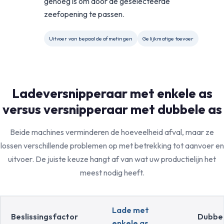
genoeg is om door de geselecteerde
zeefopening te passen.
Uitvoer van bepaalde afmetingen
Gelijkmatige toevoer
Ladeversnipperaar met enkele as
versus versnipperaar met dubbele as
Beide machines verminderen de hoeveelheid afval, maar ze
lossen verschillende problemen op met betrekking tot aanvoer en
uitvoer. De juiste keuze hangt af van wat uw productielijn het
meest nodig heeft.
Lade met
Beslissingsfactor
Dubbel
enkele as