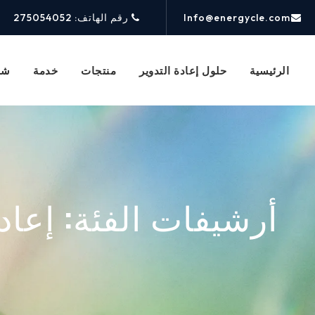
Info@energycle.com
رقم الهاتف: 275054052
الرئيسية
حلول إعادة التدوير
منتجات
خدمة
شر
أرشيفات الفئة:
إعاد