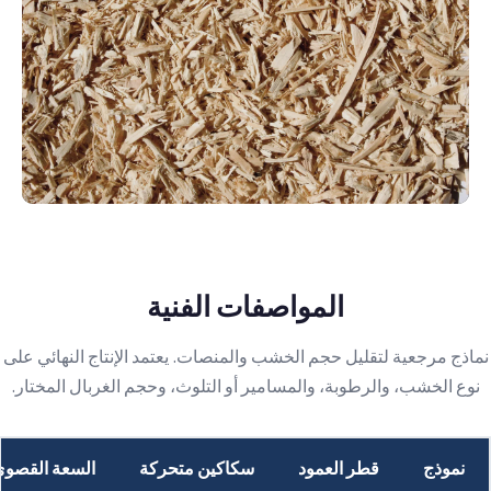
المواصفات الفنية
نماذج مرجعية لتقليل حجم الخشب والمنصات. يعتمد الإنتاج النهائي على
نوع الخشب، والرطوبة، والمسامير أو التلوث، وحجم الغربال المختار.
نموذج
قطر العمود
سكاكين متحركة
السعة القصو