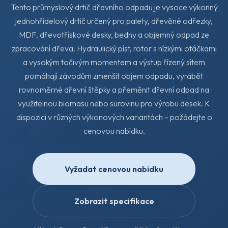
Tento průmyslový drtič dřevního odpadu je vysoce výkonný
jednohřídelový drtič určený pro palety, dřevěné odřezky,
MDF, dřevotřískové desky, bedny a objemný odpad ze
zpracování dřeva. Hydraulický píst, rotor s nízkými otáčkami
a vysokým točivým momentem a výstup řízený sítem
pomáhají závodům zmenšit objem odpadu, vyrábět
rovnoměrné dřevní štěpky a přeměnit dřevní odpad na
využitelnou biomasu nebo surovinu pro výrobu desek. K
dispozici v různých výkonových variantách – požádejte o
cenovou nabídku.
Vyžadat cenovou nabidku
Zobrazit specifikace