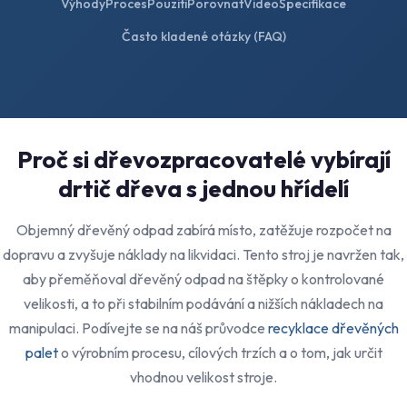
Výhody
Proces
Pouziti
Porovnat
Video
Specifikace
Často kladené otázky (FAQ)
Proč si dřevozpracovatelé vybírají
drtič dřeva s jednou hřídelí
Objemný dřevěný odpad zabírá místo, zatěžuje rozpočet na
dopravu a zvyšuje náklady na likvidaci. Tento stroj je navržen tak,
aby přeměňoval dřevěný odpad na štěpky o kontrolované
velikosti, a to při stabilním podávání a nižších nákladech na
manipulaci. Podívejte se na náš průvodce
recyklace dřevěných
palet
o výrobním procesu, cílových trzích a o tom, jak určit
vhodnou velikost stroje.