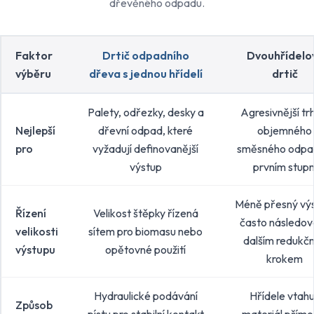
dřevěného odpadu.
Faktor
Drtič odpadního
Dvouhřídelo
výběru
dřeva s jednou hřídelí
drtič
Palety, odřezky, desky a
Agresivnější tr
Nejlepší
dřevní odpad, které
objemného
pro
vyžadují definovanější
směsného odpa
výstup
prvním stupn
Méně přesný výs
Řízení
Velikost štěpky řízená
často následov
velikosti
sítem pro biomasu nebo
dalším redukč
výstupu
opětovné použití
krokem
Hydraulické podávání
Hřídele vtahu
Způsob