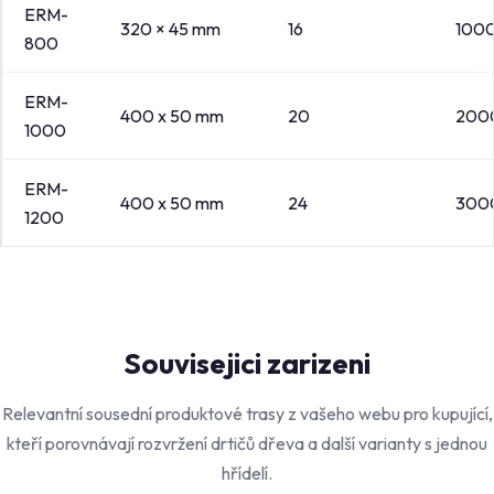
ERM-
320 × 45 mm
16
1000
800
ERM-
400 x 50 mm
20
2000
1000
ERM-
400 x 50 mm
24
3000
1200
Souvisejici zarizeni
Relevantní sousední produktové trasy z vašeho webu pro kupující,
kteří porovnávají rozvržení drtičů dřeva a další varianty s jednou
hřídelí.