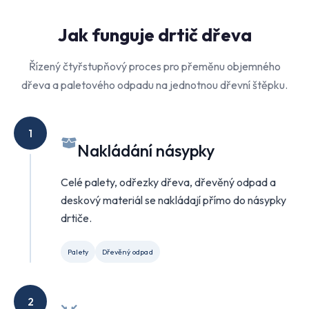
Jak funguje drtič dřeva
Řízený čtyřstupňový proces pro přeměnu objemného
dřeva a paletového odpadu na jednotnou dřevní štěpku.
1
Nakládání násypky
Celé palety, odřezky dřeva, dřevěný odpad a
deskový materiál se nakládají přímo do násypky
drtiče.
Palety
Dřevěný odpad
2