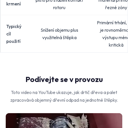
pístu pro stabilní kontakt
materiál přímo
krmení
rotoru
řezné zóny
Primární trhání,
Typický
Snížení objemu plus
je rovnoměrno
cíl
využitelná štěpka
výstupu mén
použití
kritická
Podívejte se v provozu
Toto video na YouTube ukazuje, jak drtič dřeva a palet
zpracovává objemný dřevní odpad na jednotné štěpky.