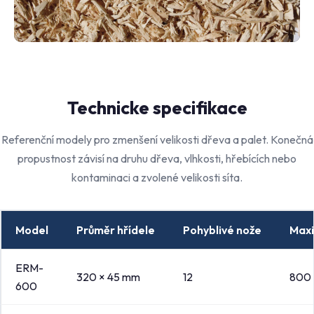
Technicke specifikace
Referenční modely pro zmenšení velikosti dřeva a palet. Konečná
propustnost závisí na druhu dřeva, vlhkosti, hřebících nebo
kontaminaci a zvolené velikosti síta.
Model
Průměr hřídele
Pohyblivé nože
Maxi
ERM-
320 × 45 mm
12
800 
600