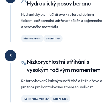
Hydraulický posuv beranu
Hydraulický píst tlačí dřevo k rotoru stabilním
tlakem, což pomáhá udržovat záběr u objemného
a nerovného materiálu.
Řízené krmení
Stabilní tlak
3
Nízkorychlostní stříhání s
vysokým točivým momentem
Rotor vybavený kalenými noži trhá a řeže dřevo o
protinož pro kontrolované zmenšení velikosti.
Vysoký točivý moment
Kalené nože