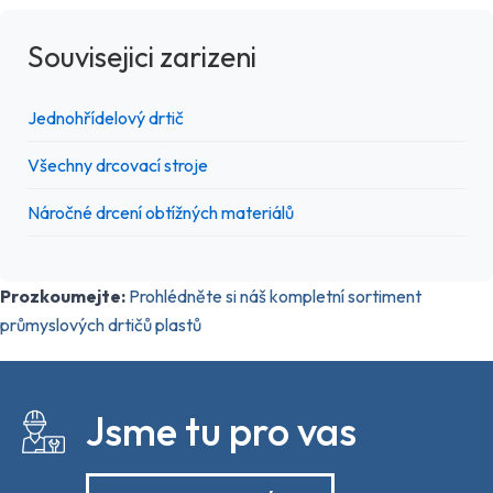
Souvisejici zarizeni
Jednohřídelový drtič
Všechny drcovací stroje
Náročné drcení obtížných materiálů
Prozkoumejte:
Prohlédněte si náš kompletní sortiment
průmyslových drtičů plastů
Jsme tu pro vas