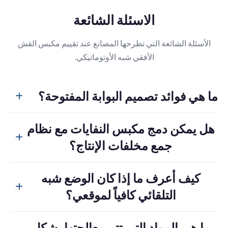
الاسئلة الشائعة
الأسئلة الشائعة التي تطرحها المصانع عند تقييم مكبس القش
الأفقي شبه الأوتوماتيكي.
ما هي فوائد تصميم البوابة المفتوحة؟
يساعد تصميم البوابة المفتوحة على جعل عملية إزالة البالات
هل يمكن دمج مكبس النفايات مع نظام
أسرع وأبسط، مما يقلل من الانقطاع بين الدورات ويحسن
جمع مخلفات الإنتاج؟
الإنتاجية العملية.
نعم. يمكن لنظام تجميع الخردة الإعصاري الاختياري أو ما شابهه
كيف أعرف ما إذا كان الوضع شبه
أن ينقل الزوائد والنفايات السائبة من مناطق الإنتاج إلى آلة
التلقائي كافياً لموقعي؟
التجميع بكفاءة أكبر.
إذا كان الموقع يحتوي على حجم ثابت من المواد القابلة لإعادة
ما هي المواد التي تتم معالجتها بشكل