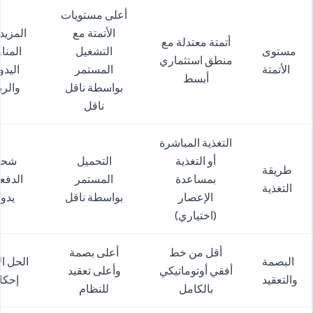
أعلى مستويات
الأتمتة مع
المزيد
أتمتة معتدلة مع
مستوى
التشغيل
المنا
منطق استثماري
الأتمتة
المستمر
اليدو
أبسط
بواسطة ناقل
والر
ناقل
التغذية المباشرة
أو التغذية
التحميل
شحن
طريقة
بمساعدة
المستمر
الدفع
التغذية
الإعصار
بواسطة ناقل
يدويً
(اختياري)
أقل من خط
أعلى بصمة
البصمة
الحل ال
أفقي أوتوماتيكي
وأعلى تعقيد
والتعقيد
إحكا
بالكامل
للنظام