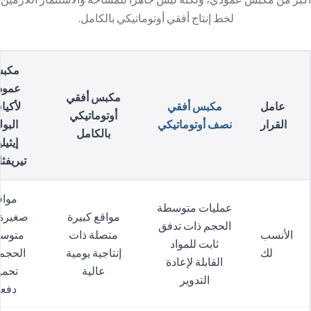
لخط إنتاج أفقي أوتوماتيكي بالكامل.
مكب
عمود
مكبس أفقي
عامل
مكبس أفقي
لأكي
أوتوماتيكي
القرار
نصف أوتوماتيكي
البو
بالكامل
إيثيل
تيريفث
مواق
عمليات متوسطة
مواقع كبيرة
صغيرة 
الحجم ذات تدفق
الأنسب
متصلة ذات
متوس
ثابت للمواد
لك
إنتاجية يومية
الحجم
القابلة لإعادة
عالية
تحمي
التدوير
دفع