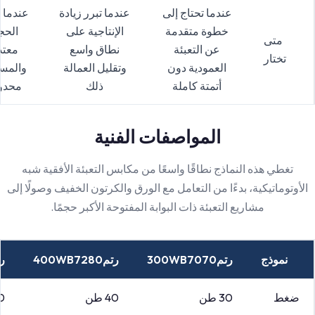
عندما تحتاج إلى
عندما تبرر زيادة
عندما 
خطوة متقدمة
الإنتاجية على
الحج
متى
عن التعبئة
نطاق واسع
معتدل
تختار
العمودية دون
وتقليل العمالة
والمس
أتمتة كاملة
ذلك
محدو
المواصفات الفنية
تغطي هذه النماذج نطاقًا واسعًا من مكابس التعبئة الأفقية شبه
الأوتوماتيكية، بدءًا من التعامل مع الورق والكرتون الخفيف وصولًا إلى
مشاريع التعبئة ذات البوابة المفتوحة الأكبر حجمًا.
نموذج
رتم300WB7070
رتم400WB7280
رتم0
ضغط
30 طن
40 طن
40