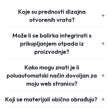
Koje su prednosti dizajna
otvorenih vrata?
Dizajn s otvorenim vratima pomaže u bržem i
Može li se balirka integrirati s
jednostavnijem uklanjanju bala, što smanjuje prekide
prikupljanjem otpada iz
između ciklusa i poboljšava praktičnu propusnost.
proizvodnje?
Da. Opcionalni ciklon ili srodni sustav za sakupljanje otpada
Kako mogu znati je li
može učinkovitije premjestiti obrezivanje i rastresiti otpad iz
poluautomatski način dovoljan za
proizvodnih područja u balirku.
moju web stranicu?
Ako lokacija ima stalan volumen recikliranja, ali ne dovoljnu
Koji se materijali obično obrađuju?
tonažu da bi se opravdala potpuna automatizacija
transportnog sustava, poluautomatska horizontalna balirka