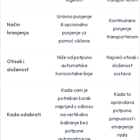
Izravno punjenje
Kontinuirano
Način
ili opcionalno
punjenje
hranjenja
punjenje uz
transporterom
pomoć ciklona
Niže od potpuno
Najveći otisak i
Otisak i
automatske
složenost
složenost
horizontalne linije
sustava
Kada vam je
Kada to
potreban korak
opravdava
naprijed u odnosu
potpuna
Kada odabrati
na vertikalno
propusnost i
baliranje bez
smanjenje
potpune
rada
automatizacije