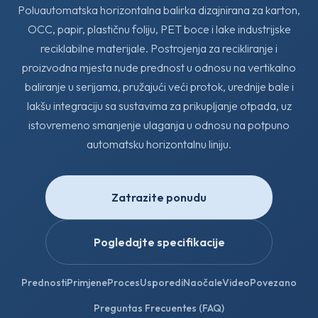
Poluautomatska horizontalna balirka dizajnirana za karton,
OCC, papir, plastičnu foliju, PET boce i lake industrijske
reciklabilne materijale. Postrojenja za recikliranje i
proizvodna mjesta nude prednost u odnosu na vertikalno
baliranje u serijama, pružajući veći protok, urednije bale i
lakšu integraciju sa sustavima za prikupljanje otpada, uz
istovremeno smanjenje ulaganja u odnosu na potpuno
automatsku horizontalnu liniju.
Zatrazite ponudu
Pogledajte specifikacije
Prednosti
Primjene
Proces
Usporedi
Naočale
Video
Povezano
Preguntas Frecuentes (FAQ)