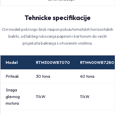
Tehnicke specifikacije
Ovi modeli pokrivaju širok raspon poluautomatskih horizontalnih
balirki, od lakšeg rukovanja papirom i kartonom do većih
projekata baliranja s otvorenim vratima.
Model
RTM300WB7070
RTM400WB7280
Pritisak
30 tona
40 tona
Snaga
glavnog
11 kW
11 kW
motora