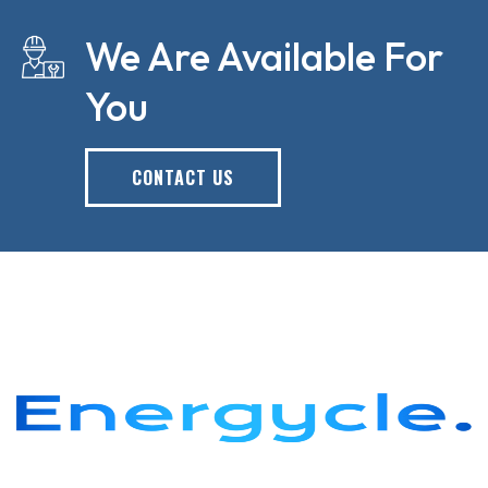
We Are Available For
You
CONTACT US