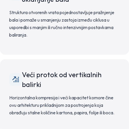
Struktura otvorenih vrata pojednostavljuje pražnjenje
bala i pomaže u smanjenju zastoja između ciklusa u
usporedbi s manjim ili ručno intenzivnijim postavkama
baliranja.
Veći protok od vertikalnih
balirki
Horizontalna kompresija i veći kapacitet komore čine
ovu arhitekturu prikladnijom za postrojenja koja
obrađuju stalne količine kartona, papira, folije ili boca.