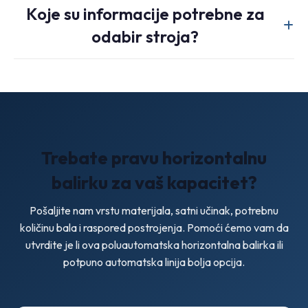
Tipični materijali uključuju OCC, karton, otpadni papir, PET
često je najuravnoteženiji izbor.
Koje su informacije potrebne za
boce, ostatke PP i PE folije te druge reciklirajuće tokove
odabir stroja?
lake industrije.
Molimo vas da navedete vrstu materijala, satni volumen,
ciljanu gustoću bala, raspoloživi prostor na lokaciji i planirate
li dodati ciklonsko ili transportno prikupljanje otpada.
Trebate pravu horizontalnu
balirku za vaš kapacitet?
Pošaljite nam vrstu materijala, satni učinak, potrebnu
količinu bala i raspored postrojenja. Pomoći ćemo vam da
utvrdite je li ova poluautomatska horizontalna balirka ili
potpuno automatska linija bolja opcija.