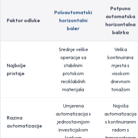
Potpuno
Poluautomatski
automatska
Faktor odluke
horizontalni
horizontalna
baler
balirka
Srednje velike
Velika
operacije sa
kontinuirana
Najbolje
stabilnim
mjesta s
pristaje
protokom
visokom
reciklabilnih
dnevnom
materijala
tonažom
Umjerena
Najviša
automatizacija s
automatizacija
Razina
jednostavnijom
s kontinuiranim
automatizacije
investicijskom
radom s
logikom
transporterom