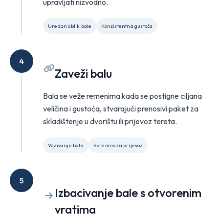
upravljati nizvodno.
Uredan oblik bale
Konzistentna gustoća
4
Zaveži balu
Bala se veže remenima kada se postigne ciljana
veličina i gustoća, stvarajući prenosivi paket za
skladištenje u dvorištu ili prijevoz tereta.
Vezivanje bala
Spremno za prijevoz
5
Izbacivanje bale s otvorenim
vratima