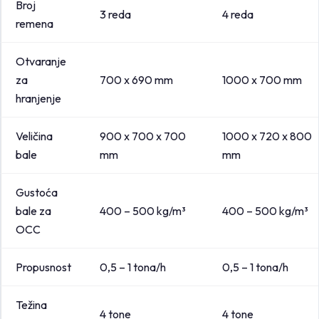
Broj
3 reda
4 reda
remena
Otvaranje
za
700 x 690 mm
1000 x 700 mm
hranjenje
Veličina
900 x 700 x 700
1000 x 720 x 800
bale
mm
mm
Gustoća
bale za
400 – 500 kg/m³
400 – 500 kg/m³
OCC
Propusnost
0,5 – 1 tona/h
0,5 – 1 tona/h
Težina
4 tone
4 tone