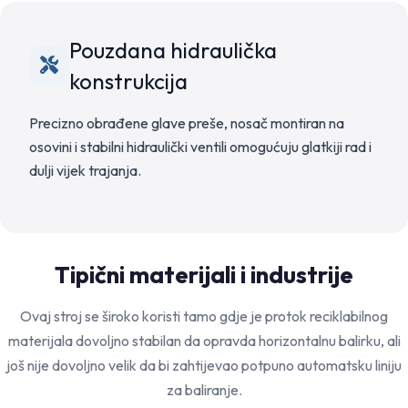
Pouzdana hidraulička
konstrukcija
Precizno obrađene glave preše, nosač montiran na
osovini i stabilni hidraulički ventili omogućuju glatkiji rad i
dulji vijek trajanja.
Tipični materijali i industrije
Ovaj stroj se široko koristi tamo gdje je protok reciklabilnog
materijala dovoljno stabilan da opravda horizontalnu balirku, ali
još nije dovoljno velik da bi zahtijevao potpuno automatsku liniju
za baliranje.