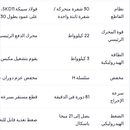
نظام
30 شفرة متحركة /
القاطع
شفرة ثابتة واحدة
على عمود بطول 230 مم
قوة المحرك
22 كيلوواط
محرك الدفع الرئيسي
الرئيسي
الطاقة
3 كيلوواط
يقوم بتشغيل مكبس ا
الهيدروليكية
مخفض
سلسلة H
مخفض عزم دوران عال
سرعة
81 دورة في الدقيقة
قطع مستقر بسرعة 
الإخراج
الضغط
يصل إلى 21 ميجا
ضغط تغذية قابل للتع
الهيدروليكي
باسكال