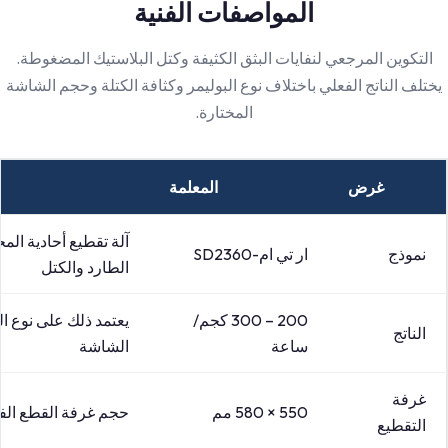
المواصفات الفنية
التكوين المرجعي لنفايات البثق الكثيفة وكتل البلاستيك المضغوطة.
يختلف الناتج الفعلي باختلاف نوع البوليمر وكثافة الكتلة وحجم الشاشة
المختارة.
غرض
المعلمة
آلة تقطيع أحادية الم
نموذج
ار تي ام-SD2360
الطارد والكتل
200 – 300 كجم/
يعتمد ذلك على نوع ا
الناتج
ساعة
الشاشة
غرفة
550 × 580 مم
حجم غرفة القطع الف
التقطيع