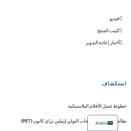
فيديو
كتيب المنتج
أخبار إعادة التدوير
استكشاف
خطوط غسل الأفلام البلاستيكية
نظام إعادة تدوير زجاجات البولي إيثيلين تراي كابون (PET)
Arabic