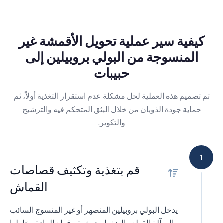
كيفية سير عملية تحويل الأقمشة غير
المنسوجة من البولي بروبيلين إلى
حبيبات
تم تصميم هذه العملية لحل مشكلة عدم استقرار التغذية أولاً، ثم
حماية جودة الذوبان من خلال البثق المتحكم فيه والترشيح
والتكوير.
1
قم بتغذية وتكثيف قصاصات
القماش
يدخل البولي بروبيلين المنصهر أو غير المنسوج السائب
إلى آلة القطع والضغط، حيث يتم قطع المادة وخلطها