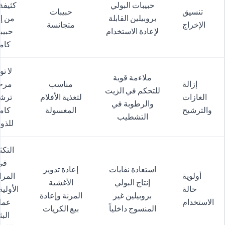
حبيبات البولي
كثيفة ب
تنسيق
حبيبات
بروبيلين القابلة
من إن
الإخراج
متجانسة
لإعادة الاستخدام
حبيب
كام
لا ت
ملاءمة قوية
إزالة
مناسب
مرح
للتحكم في الزيت
الغازات
لتغذية الأفلام
ترش
والرطوبة في
والترشيح
المغسولة
كام
التشطيب
للذو
التك
في
استعادة نفايات
إعادة تدوير
أولوية
المر
إنتاج البولي
الأغشية
حالة
الأولي
بروبيلين غير
المرنة وإعادة
الاستخدام
عمل
المنسوج داخلياً
بيع الكريات
الب