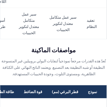
اللا
سير عمل
سير عمل متكامل
تعقيد
متكامل
أسه
معتدل لتكوير
النظام
معتدل لتكوير
طري
الحبيبات
الحبيبات
مواصفات الماكينة
تُعدّ هذه القدرات مرجعاً نموذجياً لنفايات البولي بروبيلين غير المنسوجة
النظيفة أو شبه النظيفة بعد التصنيع. ويعتمد الناتج النهائي على الكثافة
الظاهرية، ومستوى التلوث، وجودة الحبيبات المستهدفة.
نموذج
قطر البرغي (مم)
قوة الضاغط
طاقة الطا