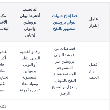
آلة تحبيب
خط إنتاج حبيبات
أغشية البولي
مكب
عامل
البولي بروبيلين
بروبيلين
الأغ
القرار
المصهور بالنفخ
والبولي
البلاس
إيثيلين
قصاصات من
رقائق أغشية
أغشية
أقمشة البولي
البولي إيثيلين
أكي
بروبيلين غير
أفضل
أو البولي
جاف
المنسوجة
أنواع
بروبيلين
سائ
المصنعة بتقنية
العلف
المغسولة
تحتاج
النفخ بالذوبان،
ومواد معاد
تكث
والغزل، والنسيج
تدويرها مرنة
بسي
الرقيق
تكتل