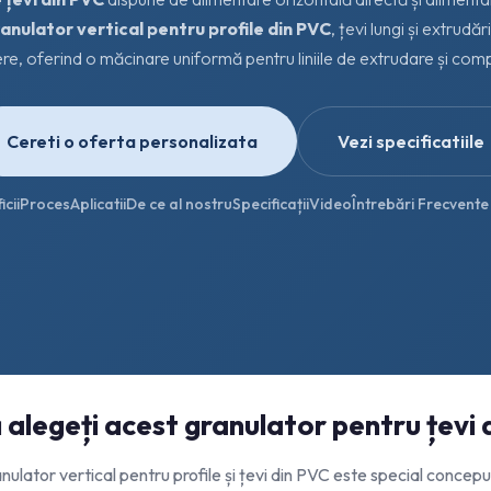
anulator vertical pentru profile din PVC
, țevi lungi și extrudări
re, oferind o măcinare uniformă pentru liniile de extrudare și com
Cereti o oferta personalizata
Vezi specificatiile
cii
Proces
Aplicatii
De ce al nostru
Specificații
Video
Întrebări Frecvente
 alegeți acest granulator pentru țevi
nulator vertical pentru profile și țevi din PVC este special concepu