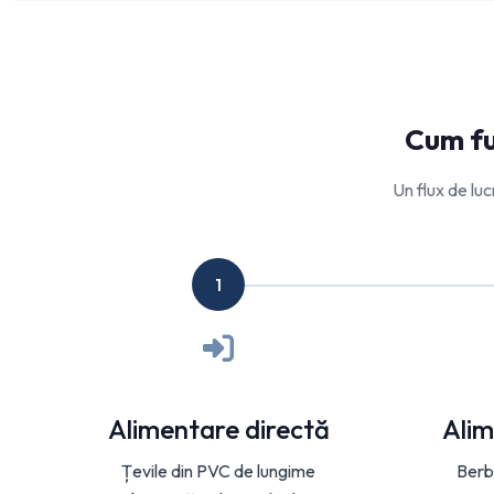
Cum fu
Un flux de lucr
1
Alimentare directă
Alim
Țevile din PVC de lungime
Berb