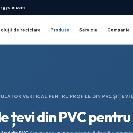
rgycle.com
oluții de reciclare
Produse
Serviciu
Companie
ULATOR VERTICAL PENTRU PROFILE DIN PVC ȘI ȚEVI 
 țevi din PVC pentru ț
 țevi din PVC
dispune de alimentare orizontală directă și alimentar