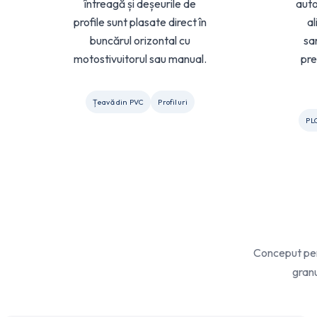
întreagă și deșeurile de
auto
profile sunt plasate direct în
al
buncărul orizontal cu
sa
motostivuitorul sau manual.
pre
Țeavă din PVC
Profiluri
PL
Conceput pent
granu