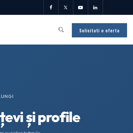
Solicitati o oferta
LUNGI
evi și profile
e cu piston hidraulic —