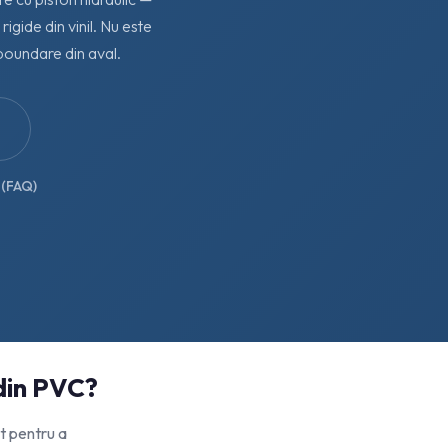
 rigide din vinil. Nu este
poundare din aval.
 (FAQ)
 din PVC?
t pentru a