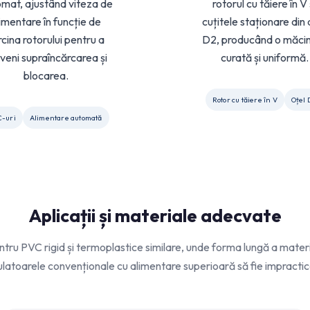
mat, ajustând viteza de
rotorul cu tăiere în V 
imentare în funcție de
cuțitele staționare din a
rcina rotorului pentru a
D2, producând o măci
veni supraîncărcarea și
curată și uniformă.
blocarea.
Rotor cu tăiere în V
Oțel 
C-uri
Alimentare automată
Aplicații și materiale adecvate
ru PVC rigid și termoplastice similare, unde forma lungă a materi
latoarele convenționale cu alimentare superioară să fie impractic