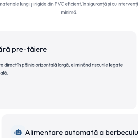
ateriale lungi și rigide din PVC eficient, în siguranță și cu interven
minimă.
ără pre-tăiere
 direct în pâlnia orizontală largă, eliminând riscurile legate
ală.
Alimentare automată a berbecului