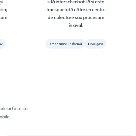
și
sită interschimbabilă și este
liaj
transportată către un centru
nare
de colectare sau procesare
în aval.
D2
Dimensiune uniformă
Linie gata
alului face ca
abile.