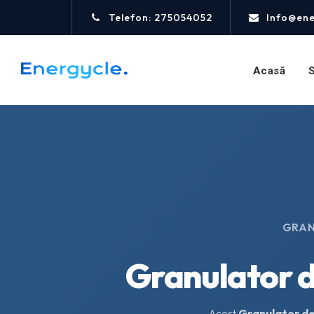
Telefon: 275054052
Info@ene
Acasă
S
GRAN
Granulator de
Acest
Granulator de