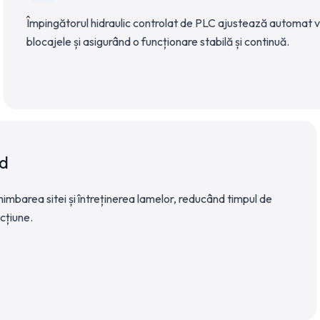
Împingătorul hidraulic controlat de PLC ajustează automat vi
blocajele și asigurând o funcționare stabilă și continuă.
id
mbarea sitei și întreținerea lamelor, reducând timpul de
cțiune.