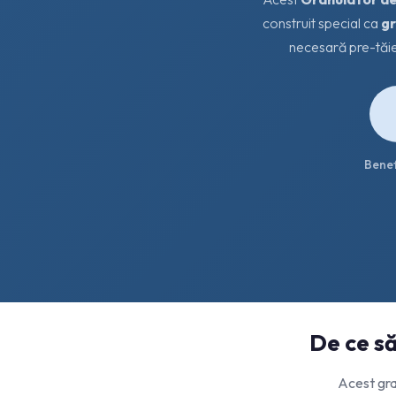
construit special ca
gr
necesară pre-tăie
Benefi
De ce să
Acest gra