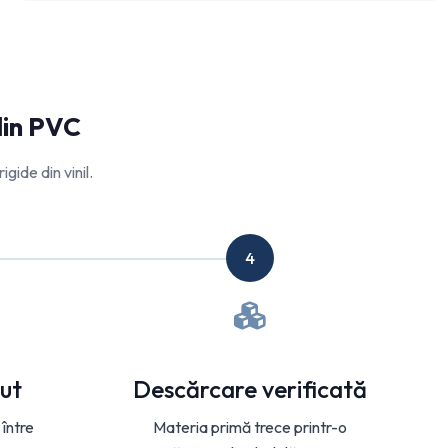
din PVC
igide din vinil.
4
ut
Descărcare verificată
 între
Materia primă trece printr-o