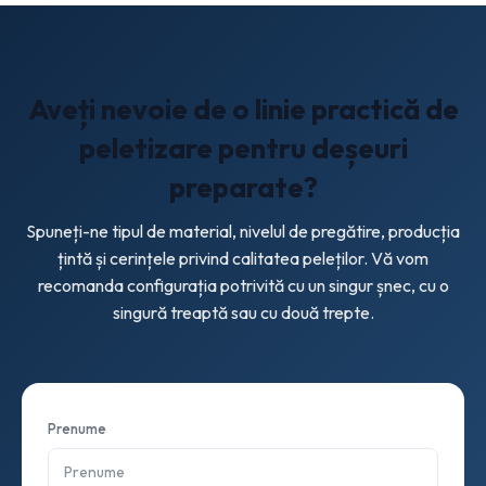
cantitatea țintă în kg/h și dacă peletele finale sunt
destinate reutilizării interne sau vânzării pe piață.
Aveți nevoie de o linie practică de
peletizare pentru deșeuri
preparate?
Spuneți-ne tipul de material, nivelul de pregătire, producția
țintă și cerințele privind calitatea peleților. Vă vom
recomanda configurația potrivită cu un singur șnec, cu o
singură treaptă sau cu două trepte.
Prenume