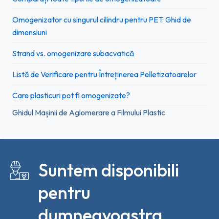
Omogenizator cu singurul cilindru pentru PET: Ghid de
dimensiuni
Strand vs. omogenizare subacvatică
Listă de Verificare pentru Întreținerea Pelletizatoarelor
Care plasticuri pot fi omogenizate?
Ghidul Mașinii de Aglomerare a Filmului Plastic
Suntem disponibili
pentru
dumneavoastra