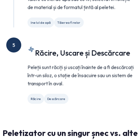
de material și de formatul țintă al peletei.
Inelul de apă
Tăierea firelor
5
Răcire, Uscare și Descărcare
Peleții sunt răciți și uscați înainte de a fi descărcați
într-un siloz, o stație de însacuire sau un sistem de
transport în aval.
Răcire
Descărcare
Peletizator cu un singur șnec vs. alte