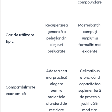
compoundare
Recuperarea
Masterbatch,
generală a
compuși
Caz de utilizare
peleților din
umpluți și
tipic
deșeuri
formulări mai
prelucrate
exigente
Adesea cea
Cel mai bun
mai practică
atunci când
alegere
capacitatea
Compatibilitate
pentru
suplimentară
economică
proiectele
de proces o
standard de
justifică în
reciclare
mod clar