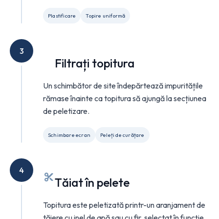
Plastificare
Topire uniformă
3
Filtrați topitura
Un schimbător de site îndepărtează impuritățile
rămase înainte ca topitura să ajungă la secțiunea
de peletizare.
Schimbare ecran
Peleți de curățare
4
Tăiat în pelete
Topitura este peletizată printr-un aranjament de
tăiere cu inel de apă sau cu fir, selectat în funcție