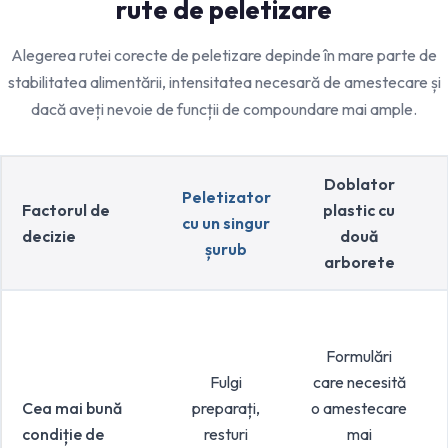
rute de peletizare
Alegerea rutei corecte de peletizare depinde în mare parte de
stabilitatea alimentării, intensitatea necesară de amestecare și
dacă aveți nevoie de funcții de compoundare mai ample.
Doblator
Peletizator
Factorul de
plastic cu
cu un singur
decizie
două
șurub
arborete
Formulări
Fulgi
care necesită
Cea mai bună
preparați,
o amestecare
condiție de
resturi
mai