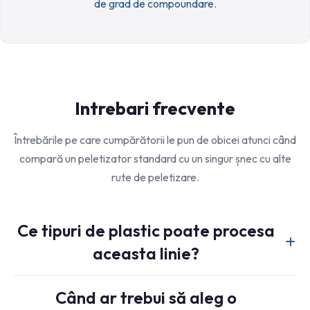
de grad de compoundare.
Intrebari frecvente
Întrebările pe care cumpărătorii le pun de obicei atunci când
compară un peletizator standard cu un singur șnec cu alte
rute de peletizare.
Ce tipuri de plastic poate procesa
aceasta linie?
Aplicațiile comune includ PP, PE, fulgi rigizi, material
Când ar trebui să aleg o
regrăsat preparat și materiale de film selectate care au