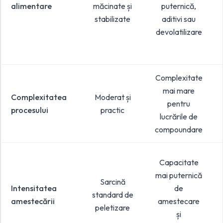
alimentare
măcinate și
puternică,
stabilizate
aditivi sau
devolatilizare
Complexitate
mai mare
Complexitatea
Moderat și
pentru
procesului
practic
lucrările de
compoundare
Capacitate
mai puternică
Sarcină
Intensitatea
de
standard de
amestecării
amestecare
peletizare
și