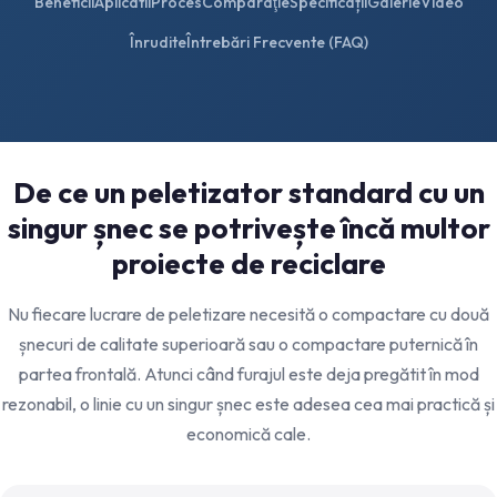
Beneficii
Aplicatii
Proces
Comparaţie
Specificații
Galerie
Video
Înrudite
Întrebări Frecvente (FAQ)
De ce un peletizator standard cu un
singur șnec se potrivește încă multor
proiecte de reciclare
Nu fiecare lucrare de peletizare necesită o compactare cu două
șnecuri de calitate superioară sau o compactare puternică în
partea frontală. Atunci când furajul este deja pregătit în mod
rezonabil, o linie cu un singur șnec este adesea cea mai practică și
economică cale.