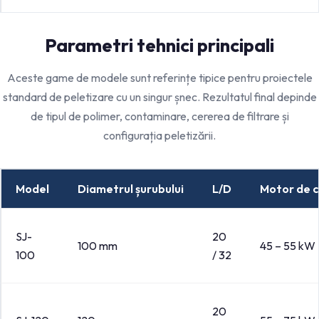
Parametri tehnici principali
Aceste game de modele sunt referințe tipice pentru proiectele
standard de peletizare cu un singur șnec. Rezultatul final depinde
de tipul de polimer, contaminare, cererea de filtrare și
configurația peletizării.
Model
Diametrul șurubului
L/D
Motor de 
SJ-
20
100 mm
45 – 55 kW
100
/ 32
20