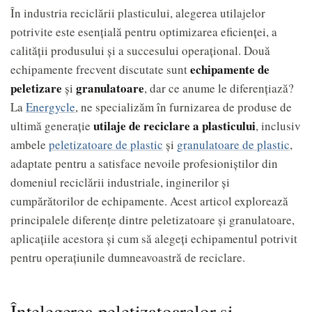
În industria reciclării plasticului, alegerea utilajelor
potrivite este esențială pentru optimizarea eficienței, a
calității produsului și a succesului operațional. Două
echipamente de
echipamente frecvent discutate sunt
peletizare
granulatoare
şi
, dar ce anume le diferențiază?
La
Energycle
, ne specializăm în furnizarea de produse de
utilaje de reciclare a plasticului
ultimă generație
, inclusiv
ambele
peletizatoare de plastic
şi
granulatoare de plastic
,
adaptate pentru a satisface nevoile profesioniștilor din
domeniul reciclării industriale, inginerilor și
cumpărătorilor de echipamente. Acest articol explorează
principalele diferențe dintre peletizatoare și granulatoare,
aplicațiile acestora și cum să alegeți echipamentul potrivit
pentru operațiunile dumneavoastră de reciclare.
Înțelegerea peletizatoarelor și