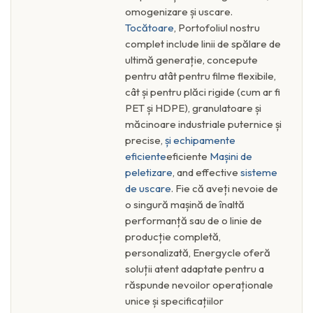
omogenizare și uscare.
Tocătoare
, Portofoliul nostru
complet include linii de spălare de
ultimă generație, concepute
pentru atât pentru filme flexibile,
cât și pentru plăci rigide (cum ar fi
PET și HDPE), granulatoare și
măcinoare industriale puternice și
precise,
și echipamente
eficiente
eficiente
Mașini de
peletizare
, and effective
sisteme
de uscare
. Fie că aveți nevoie de
o singură mașină de înaltă
performanță sau de o linie de
producție completă,
personalizată, Energycle oferă
soluții atent adaptate pentru a
răspunde nevoilor operaționale
unice și specificațiilor