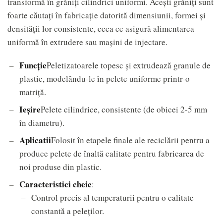
transformă în grăniți cilindrici uniformi. Acești grăniți sunt
foarte căutați în fabricație datorită dimensiunii, formei și
densității lor consistente, ceea ce asigură alimentarea
uniformă în extrudere sau mașini de injectare.
Funcţie
Peletizatoarele topesc și extrudează granule de
plastic, modelându-le în pelete uniforme printr-o
matriță.
Ieșire
Pelete cilindrice, consistente (de obicei 2-5 mm
în diametru).
Aplicatii
Folosit în etapele finale ale reciclării pentru a
produce pelete de înaltă calitate pentru fabricarea de
noi produse din plastic.
Caracteristici cheie
:
Control precis al temperaturii pentru o calitate
constantă a peleților.