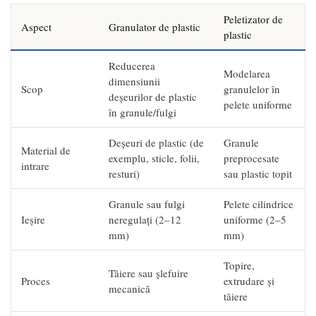
Peletizator de
Aspect
Granulator de plastic
plastic
Reducerea
Modelarea
dimensiunii
Scop
granulelor în
deșeurilor de plastic
pelete uniforme
în granule/fulgi
Deșeuri de plastic (de
Granule
Material de
exemplu, sticle, folii,
preprocesate
intrare
resturi)
sau plastic topit
Granule sau fulgi
Pelete cilindrice
Ieșire
neregulați (2–12
uniforme (2–5
mm)
mm)
Topire,
Tăiere sau șlefuire
Proces
extrudare și
mecanică
tăiere