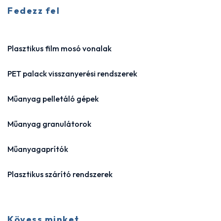
Fedezz fel
Plasztikus film mosó vonalak
PET palack visszanyerési rendszerek
Műanyag pelletáló gépek
Műanyag granulátorok
Műanyagaprítók
Plasztikus szárító rendszerek
Kövess minket