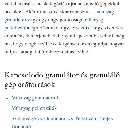
vállalkozását csúcskategóriás újrahasznosító gépekkel
lássuk el. Akár robusztus, akár robusztus...
műanyag
granulátor
vagy egy nagy pontosságú
műanyag
pelletizáló
megoldásainkat úgy terveztük, hogy kivételes
eredményeket érjenek el. Lépjen kapcsolatba velünk még
ma, hogy megbeszélhessük igényeit, és megtudja, hogyan
tudjuk támogatni újrahasznosítási céljait.
Kapcsolódó granulátor és granuláló
gép erőforrások
Műanyag granulátorok
Műanyag pelletizálók
Szalagvágó vs. Granulátor vs. Pelletizáló: Teljes
Útmutató