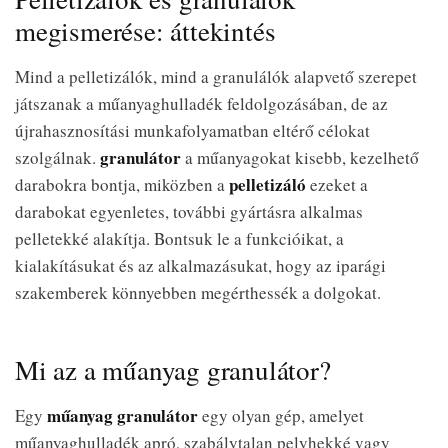
megismerése: áttekintés
Mind a pelletizálók, mind a granulálók alapvető szerepet
játszanak a műanyaghulladék feldolgozásában, de az
újrahasznosítási munkafolyamatban eltérő célokat
granulátor
szolgálnak.
a műanyagokat kisebb, kezelhető
pelletizáló
darabokra bontja, miközben a
ezeket a
darabokat egyenletes, további gyártásra alkalmas
pelletekké alakítja. Bontsuk le a funkcióikat, a
kialakításukat és az alkalmazásukat, hogy az iparági
szakemberek könnyebben megérthessék a dolgokat.
Mi az a műanyag granulátor?
műanyag granulátor
Egy
egy olyan gép, amelyet
műanyaghulladék apró, szabálytalan pelyhekké vagy