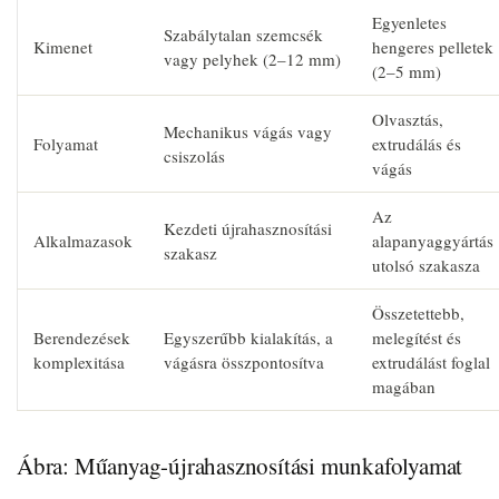
Egyenletes
Szabálytalan szemcsék
Kimenet
hengeres pelletek
vagy pelyhek (2–12 mm)
(2–5 mm)
Olvasztás,
Mechanikus vágás vagy
Folyamat
extrudálás és
csiszolás
vágás
Az
Kezdeti újrahasznosítási
Alkalmazasok
alapanyaggyártás
szakasz
utolsó szakasza
Összetettebb,
Berendezések
Egyszerűbb kialakítás, a
melegítést és
komplexitása
vágásra összpontosítva
extrudálást foglal
magában
Ábra: Műanyag-újrahasznosítási munkafolyamat