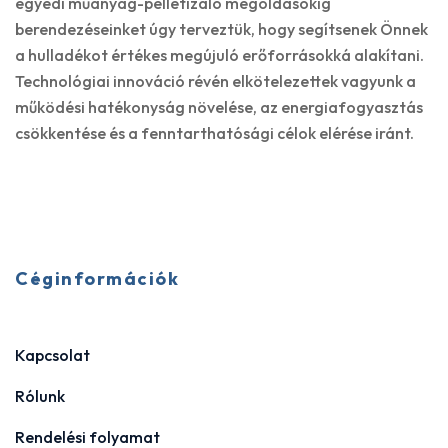
egyedi műanyag-pelletizáló megoldásokig
berendezéseinket úgy terveztük, hogy segítsenek Önnek
a hulladékot értékes megújuló erőforrásokká alakítani.
Technológiai innováció révén elkötelezettek vagyunk a
működési hatékonyság növelése, az energiafogyasztás
csökkentése és a fenntarthatósági célok elérése iránt.
Céginformációk
Kapcsolat
Rólunk
Rendelési folyamat