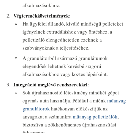
alkalmazásokhoz.
Végtermékkövetelmények
:
Ha ügyfelei állandó, kiváló minőségű pelleteket
igényelnek extrudáláshoz vagy öntéshez, a
pelletizáló elengedhetetlen ezeknek a
szabványoknak a teljesítéséhez.
A granulátorból származó granulátumok
elegendőek lehetnek kevésbé szigorú
alkalmazásokhoz vagy köztes lépésként.
Integráció meglévő rendszerekkel
:
Sok újrahasznosító létesítmény mindkét gépet
egymás után használja. Például a miénk
műanyag
granulátorok
hatékonyan előkészítjük az
anyagokat a számunkra
műanyag pelletizálók
,
biztosítva a zökkenőmentes újrahasznosítási
folyamatot.