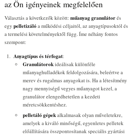
az Ön igényeinek megfelelően
műanyag granulátor
Választás a következők között:
és
pelletizáló
egy
a működési céljaitól, az anyagtípusoktól és
a termelési követelményektől függ. Íme néhány fontos
szempont:
Anyagtípus és térfogat
:
Granulátorok
ideálisak különféle
műanyaghulladékok feldolgozására, beleértve a
merev és rugalmas anyagokat is. Ha a létesítmény
nagy mennyiségű vegyes műanyagot kezel, a
granulátor elengedhetetlen a kezdeti
méretcsökkentéshez.
pelletáló gépek
alkalmasak olyan műveletekre,
amelyek a kiváló minőségű, egyenletes pelletek
előállítására összpontosítanak speciális gyártási