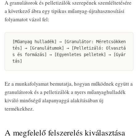
A granulátorok és pelletizálók szerepének szemléltetésére
a következő ábra egy tipikus műanyag-újrahasznosítási
folyamatot vázol fel:
[Műanyag hulladék] → [Granulátor: Méretcsökken
tés] → [Granulátumok] → [Pelletizáló: Olvasztá
s és formázás] → [Egyenletes pelletek] → [Gyár
tás]
Ez a munkafolyamat bemutatja, hogyan működnek együtt a
granulátorok és a pelletizálók a nyers műanyaghulladék
kiváló minőségű alapanyaggá alakításában új
termékekhez.
A megfelelő felszerelés kiválasztása