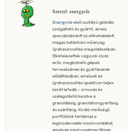
Szerző:
energycle
Energycle
első osztályú globális
szolgáltató és gyártó, amely
specializálódott az előrehaladott,
magas hatásfokú műanyag
újrahasznosítási megoldásokban.
Elkötelezettek vagyunk olyan
erős, megbízható gépek
tervezésének és gyártásának
előállításában, amelyek az
újrahasznosítási spektrum teljes
körét lefedik – a mosás és
szalagolástól kezdve a
granulálásig, granulátumgyártásig
és szárításig. Kiváló minőségű
portfóliónk tartalmaz a
legmodernebb mosóvonalakat,
amelyek mind rugalmas filmek,