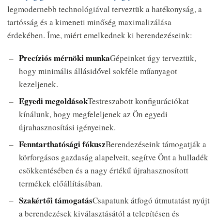
legmodernebb technológiával terveztük a hatékonyság, a
tartósság és a kimeneti minőség maximalizálása
érdekében. Íme, miért emelkednek ki berendezéseink:
Precíziós mérnöki munka
Gépeinket úgy terveztük,
hogy minimális állásidővel sokféle műanyagot
kezeljenek.
Egyedi megoldások
Testreszabott konfigurációkat
kínálunk, hogy megfeleljenek az Ön egyedi
újrahasznosítási igényeinek.
Fenntarthatósági fókusz
Berendezéseink támogatják a
körforgásos gazdaság alapelveit, segítve Önt a hulladék
csökkentésében és a nagy értékű újrahasznosított
termékek előállításában.
Szakértői támogatás
Csapatunk átfogó útmutatást nyújt
a berendezések kiválasztásától a telepítésen és