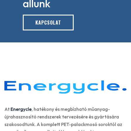
allunk
KAPCSOLAT
At
Energycle
, hatékony és megbízható műanyag-
újrahasznosító rendszerek tervezésére és gyártására
szakosodtunk. A komplett PET-palackmosó soroktól az