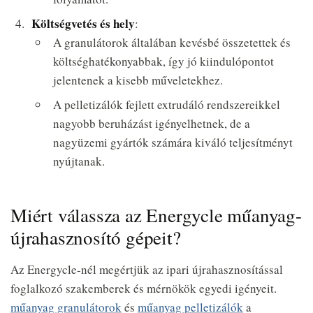
Költségvetés és hely
:
A granulátorok általában kevésbé összetettek és
költséghatékonyabbak, így jó kiindulópontot
jelentenek a kisebb műveletekhez.
A pelletizálók fejlett extrudáló rendszereikkel
nagyobb beruházást igényelhetnek, de a
nagyüzemi gyártók számára kiváló teljesítményt
nyújtanak.
Miért válassza az Energycle műanyag-
újrahasznosító gépeit?
Az Energycle-nél megértjük az ipari újrahasznosítással
foglalkozó szakemberek és mérnökök egyedi igényeit.
műanyag granulátorok
és
műanyag pelletizálók
a