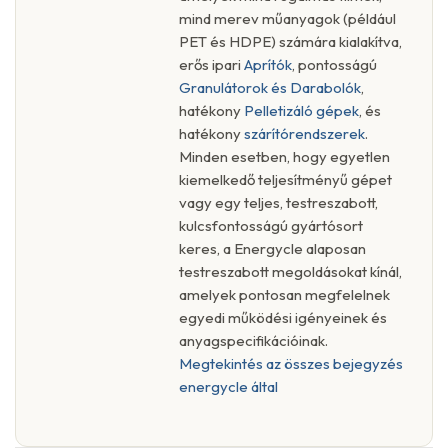
mind merev műanyagok (például
PET és HDPE) számára kialakítva,
erős ipari
Aprítók
, pontosságú
Granulátorok és Darabolók
,
hatékony
Pelletizáló gépek
, és
hatékony
szárítórendszerek
.
Minden esetben, hogy egyetlen
kiemelkedő teljesítményű gépet
vagy egy teljes, testreszabott,
kulcsfontosságú gyártósort
keres, a Energycle alaposan
testreszabott megoldásokat kínál,
amelyek pontosan megfelelnek
egyedi működési igényeinek és
anyagspecifikációinak.
Megtekintés az összes bejegyzés
energycle által