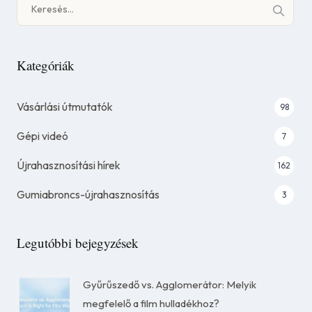
Keresés:
Kategóriák
Vásárlási útmutatók
98
Gépi videó
7
Újrahasznosítási hírek
162
Gumiabroncs-újrahasznosítás
3
Legutóbbi bejegyzések
Gyűrűszedő vs. Agglomerátor: Melyik
megfelelő a film hulladékhoz?