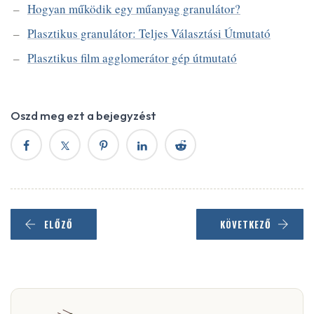
Hogyan működik egy műanyag granulátor?
Plasztikus granulátor: Teljes Választási Útmutató
Plasztikus film agglomerátor gép útmutató
Oszd meg ezt a bejegyzést
ELŐZŐ
KÖVETKEZŐ