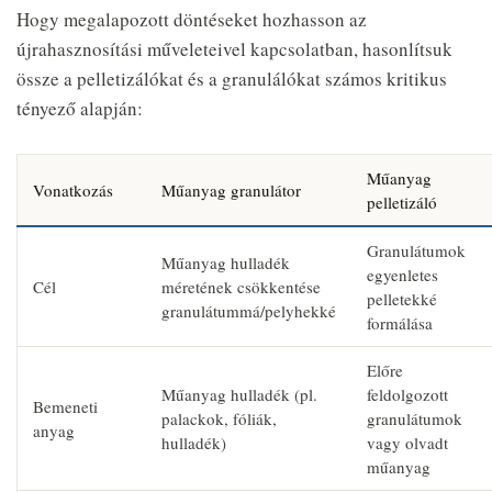
Hogy megalapozott döntéseket hozhasson az
újrahasznosítási műveleteivel kapcsolatban, hasonlítsuk
össze a pelletizálókat és a granulálókat számos kritikus
tényező alapján:
Műanyag
Vonatkozás
Műanyag granulátor
pelletizáló
Granulátumok
Műanyag hulladék
egyenletes
Cél
méretének csökkentése
pelletekké
granulátummá/pelyhekké
formálása
Előre
Műanyag hulladék (pl.
feldolgozott
Bemeneti
palackok, fóliák,
granulátumok
anyag
hulladék)
vagy olvadt
műanyag