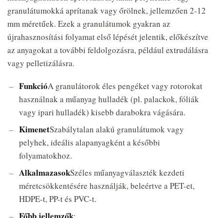
granulátumokká aprítanak vagy őrölnek, jellemzően 2-12
mm méretűek. Ezek a granulátumok gyakran az
újrahasznosítási folyamat első lépését jelentik, előkészítve
az anyagokat a további feldolgozásra, például extrudálásra
vagy pelletizálásra.
Funkció
A granulátorok éles pengéket vagy rotorokat
használnak a műanyag hulladék (pl. palackok, fóliák
vagy ipari hulladék) kisebb darabokra vágására.
Kimenet
Szabálytalan alakú granulátumok vagy
pelyhek, ideális alapanyagként a későbbi
folyamatokhoz.
Alkalmazasok
Széles műanyagválaszték kezdeti
méretcsökkentésére használják, beleértve a PET-et,
HDPE-t, PP-t és PVC-t.
Főbb jellemzők
: