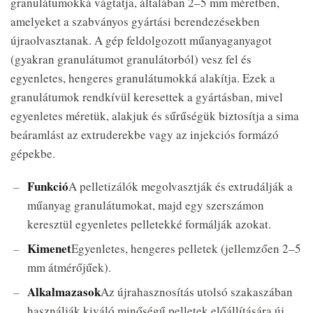
granulátumokká vágtatja, általában 2–5 mm méretben,
amelyeket a szabványos gyártási berendezésekben
újraolvasztanak. A gép feldolgozott műanyaganyagot
(gyakran granulátumot granulátorból) vesz fel és
egyenletes, hengeres granulátumokká alakítja. Ezek a
granulátumok rendkívül keresettek a gyártásban, mivel
egyenletes méretük, alakjuk és sűrűségük biztosítja a sima
beáramlást az extruderekbe vagy az injekciós formázó
gépekbe.
Funkció
A pelletizálók megolvasztják és extrudálják a
műanyag granulátumokat, majd egy szerszámon
keresztül egyenletes pelletekké formálják azokat.
Kimenet
Egyenletes, hengeres pelletek (jellemzően 2–5
mm átmérőjűek).
Alkalmazasok
Az újrahasznosítás utolsó szakaszában
használják kiváló minőségű pelletek előállítására új