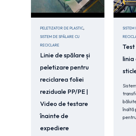
,
PELETIZATOR DE PLASTIC
SISTEM
SISTEM DE SPĂLARE CU
RECICL
RECICLARE
Test
Linie de spălare și
linia
peletizare pentru
stic
reciclarea foliei
Siste
reziduale PP/PE |
trans
băluit
Video de testare
înaltă
înainte de
pentru
expediere