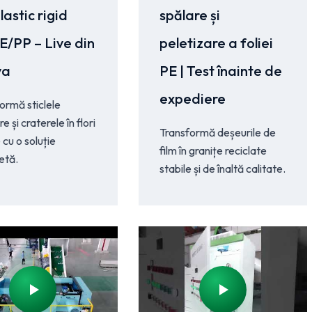
lastic rigid
spălare și
/PP – Live din
peletizare a foliei
ya
PE | Test înainte de
expediere
ormă sticlele
 și craterele în flori
Transformă deșeurile de
 cu o soluție
film în granițe reciclate
etă.
stabile și de înaltă calitate.