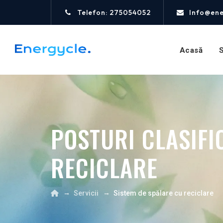
Telefon: 275054052
Info@ene
Acasă
S
POSTURI CLASIFI
RECICLARE
→
→
Servicii
Sistem de spălare cu reciclare