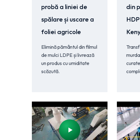
probă a liniei de
din p
spălare și uscare a
HDPE
foliei agricole
Ken
Elimină pământul din filmul
Transf
de mulci LDPE și livrează
murdare
un produs cu umiditate
curate
scăzută.
compl