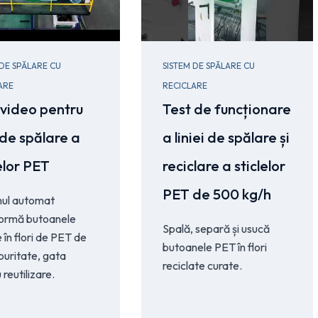
 DE SPĂLARE CU
SISTEM DE SPĂLARE CU
ARE
RECICLARE
 video pentru
Test de funcționare
 de spălare a
a liniei de spălare și
lelor PET
reciclare a sticlelor
PET de 500 kg/h
mul automat
formă butoanele
Spală, separă și usucă
e în flori de PET de
butoanele PET în flori
 puritate, gata
reciclate curate.
 reutilizare.