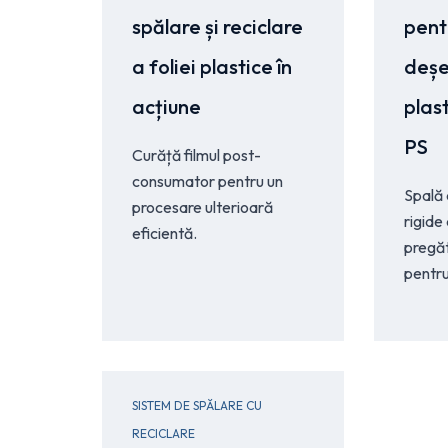
spălare și reciclare
pent
a foliei plastice în
deșe
acțiune
plas
PS
Curăță filmul post-
consumator pentru un
Spală 
procesare ulterioară
rigide
eficientă.
pregăt
pentru
SISTEM DE SPĂLARE CU
RECICLARE