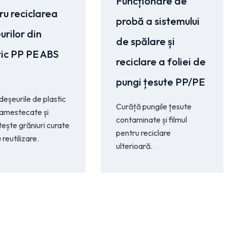
Funcționare de
ru reciclarea
probă a sistemului
urilor din
de spălare și
tic PP PE ABS
reciclare a foliei de
pungi țesute PP/PE
deșeurile de plastic
Curăță pungile țesute
 amestecate și
contaminate și filmul
ește grăniuri curate
pentru reciclare
 reutilizare.
ulterioară.