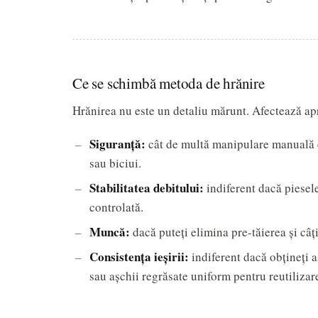
Ce se schimbă metoda de hrănire
Hrănirea nu este un detaliu mărunt. Afectează apr
Siguranţă:
cât de multă manipulare manuală es
sau biciui.
Stabilitatea debitului:
indiferent dacă piesele
controlată.
Muncă:
dacă puteți elimina pre-tăierea și câț
Consistența ieșirii:
indiferent dacă obțineți a
sau așchii regrăsate uniform pentru reutilizar