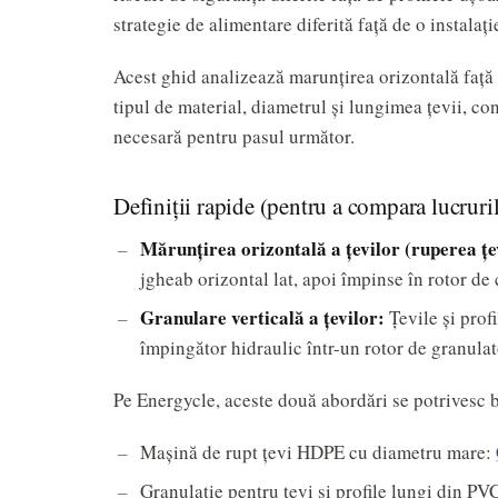
strategie de alimentare diferită față de o instalaț
Acest ghid analizează marunțirea orizontală față de
tipul de material, diametrul și lungimea țevii, c
necesară pentru pasul următor.
Definiții rapide (pentru a compara lucruril
Mărunțirea orizontală a țevilor (ruperea țev
jgheab orizontal lat, apoi împinse în rotor de 
Granulare verticală a țevilor:
Țevile și profi
împingător hidraulic într-un rotor de granulat
Pe Energycle, aceste două abordări se potrivesc 
Mașină de rupt țevi HDPE cu diametru mare:
Granulație pentru țevi și profile lungi din PV