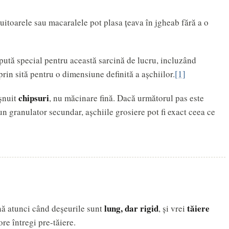
vuitoarele sau macaralele pot plasa țeava în jgheab fără a o
ută special pentru această sarcină de lucru, incluzând
rin sită pentru o dimensiune definită a așchiilor.
[1]
chipsuri
șnuit
, nu măcinare fină. Dacă următorul pas este
un granulator secundar, așchiile grosiere pot fi exact ceea ce
lung, dar rigid
tăiere
nă atunci când deșeurile sunt
, și vrei
ore întregi pre-tăiere.