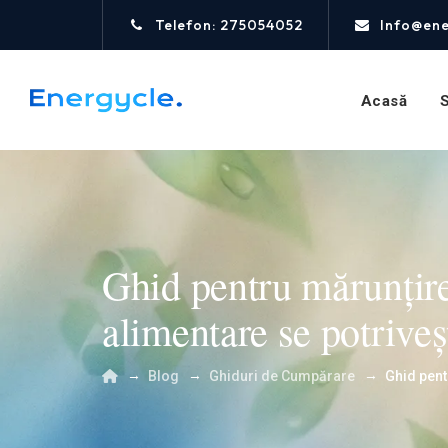
Telefon: 275054052
Info@ene
Acasă
S
Ghid pentru mărunțire
alimentare se potrive
→
→
→
Blog
Ghiduri de Cumpărare
Ghid pent