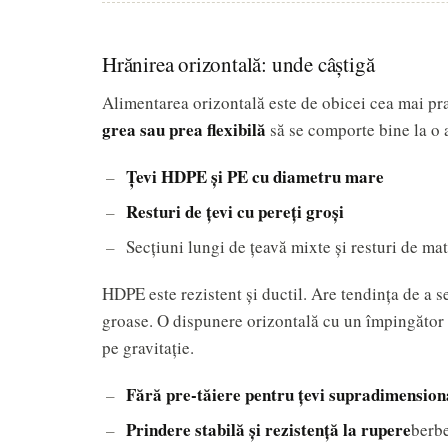
Hrănirea orizontală: unde câștigă
Alimentarea orizontală este de obicei cea mai pr
grea sau prea flexibilă
să se comporte bine la o 
Țevi HDPE și PE cu diametru mare
Resturi de țevi cu pereți groși
Secțiuni lungi de țeavă mixte și resturi de ma
HDPE este rezistent și ductil. Are tendința de a se
groase. O dispunere orizontală cu un împingător h
pe gravitație.
Fără pre-tăiere pentru țevi supradimension
Prindere stabilă și rezistență la rupere
berbe