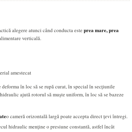
prea mare, prea
actică alegere atunci când conducta este
alimentare verticală.
terial amestecat
 deforma în loc să se rupă curat, în special în secțiunile
idraulic ajută rotorul să muște uniform, în loc să se bazeze
ate
o cameră orizontală largă poate accepta direct țevi întregi.
cul hidraulic menține o presiune constantă, astfel încât