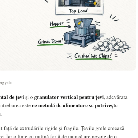
ergycle
tal de țevi
granulator vertical pentru țevi
și o
, adevărata
ce metodă de alimentare se potrivește
întrebarea este
u
.
t față de extrudările rigide și fragile. Țevile grele creează
are. Iar o linie cu puțină forță de muncă are nevoie de o