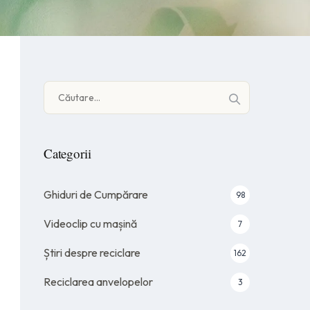
Caută
după:
Categorii
Ghiduri de Cumpărare
98
Videoclip cu mașină
7
Știri despre reciclare
162
Reciclarea anvelopelor
3