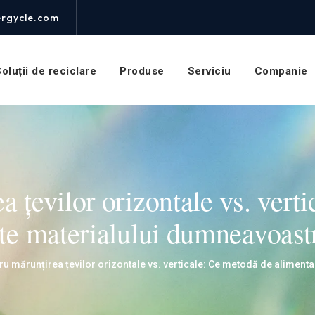
rgycle.com
oluții de reciclare
Produse
Serviciu
Companie
a țevilor orizontale vs. vert
ște materialului dumneavoast
ru mărunțirea țevilor orizontale vs. verticale: Ce metodă de aliment