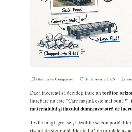
Ghiduri de Cumpărare
10 februarie 2026
en
tocător orizon
Dacă încercați să decideți între un
întrebare nu este “Care mașină este mai bună?”, 
materialului și fluxului dumneavoastră de lucr
Țevile lungi, groase și flexibile se comportă diferi
riscuri de siguranță diferite față de profilele ușo