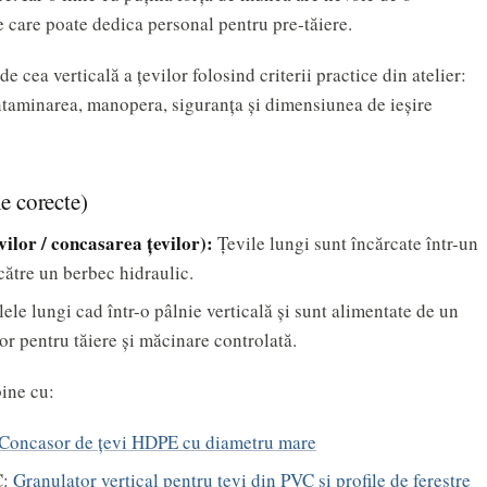
ie care poate dedica personal pentru pre-tăiere.
 cea verticală a țevilor folosind criterii practice din atelier:
ontaminarea, manopera, siguranța și dimensiunea de ieșire
e corecte)
ilor / concasarea țevilor):
Țevile lungi sunt încărcate într-un
către un berbec hidraulic.
lele lungi cad într-o pâlnie verticală și sunt alimentate de un
or pentru tăiere și măcinare controlată.
bine cu:
Concasor de țevi HDPE cu diametru mare
C:
Granulator vertical pentru țevi din PVC și profile de ferestre