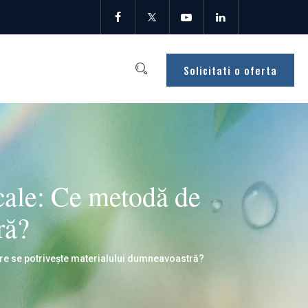
Solicitati o oferta
icale: Ce metodă de
ră?
are se potrivește materialului dumneavoastră?