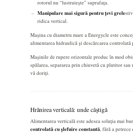
rotorul nu “lustruiește” suprafața.
Manipulare mai sigură pentru țevi grele
sti
ridica vertical.
Mașina cu diametru mare a Energycle este concep
alimentarea hidraulică și descărcarea controlată p
Mașinile de rupere orizontale produc în mod obi
spălarea, separarea prin chiuvetă cu plutitor sau 
vă doriți.
Hrănirea verticală: unde câștigă
Alimentarea verticală este adesea soluția mai bu
controlată cu șlefuire constantă
, fără a petrece 