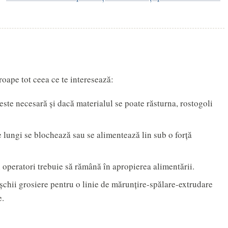
oape tot ceea ce te interesează:
te necesară și dacă materialul se poate răsturna, rostogoli
 lungi se blochează sau se alimentează lin sub o forță
i operatori trebuie să rămână în apropierea alimentării.
șchii grosiere pentru o linie de mărunțire-spălare-extrudare
e.