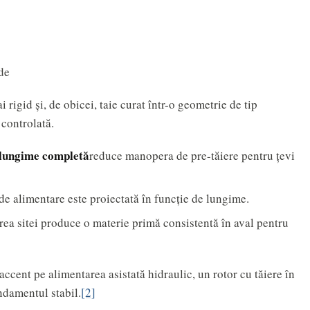
de
rigid și, de obicei, taie curat într-o geometrie de tip
 controlată.
e lungime completă
reduce manopera de pre-tăiere pentru țevi
de alimentare este proiectată în funcție de lungime.
ea sitei produce o materie primă consistentă în aval pentru
ccent pe alimentarea asistată hidraulic, un rotor cu tăiere în
ndamentul stabil.
[2]