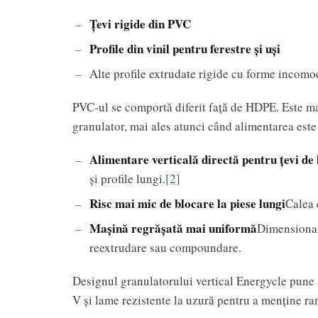
Țevi rigide din PVC
Profile din vinil pentru ferestre și uși
Alte profile extrudate rigide cu forme incomo
PVC-ul se comportă diferit față de HDPE. Este mai 
granulator, mai ales atunci când alimentarea este
Alimentare verticală directă pentru țevi d
și profile lungi.
[2]
Risc mai mic de blocare la piese lungi
Calea 
Mașină regrășată mai uniformă
Dimensionar
reextrudare sau compoundare.
Designul granulatorului vertical Energycle pune a
V și lame rezistente la uzură pentru a menține ra