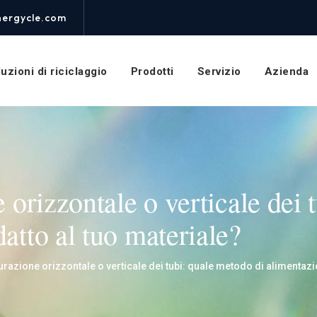
nergycle.com
uzioni di riciclaggio
Prodotti
Servizio
Azienda
e orizzontale o verticale dei
atto al tuo materiale?
turazione orizzontale o verticale dei tubi: quale metodo di alimentazi