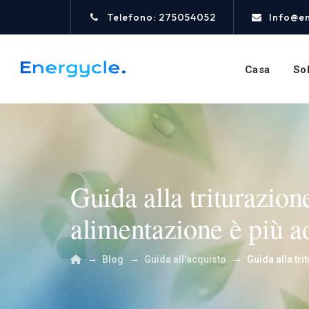
Telefono: 275054052
Info@e
Casa
Sol
Guida alla triturazion
alimentazione è più ad
→
→
→
Blog
Guida all'acquisto
Guida alla tri