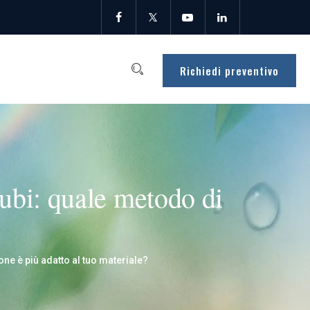
Richiedi preventivo
 tubi: quale metodo di
one è più adatto al tuo materiale?