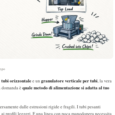
oppo
i tubi orizzontale
granulatore verticale per tubi
e un
, la vera
quale metodo di alimentazione si adatta al tuo
La domanda è
ersamente dalle estrusioni rigide e fragili. I tubi pesanti
o ai profili leggeri. E una linea con poca manodopera necessita