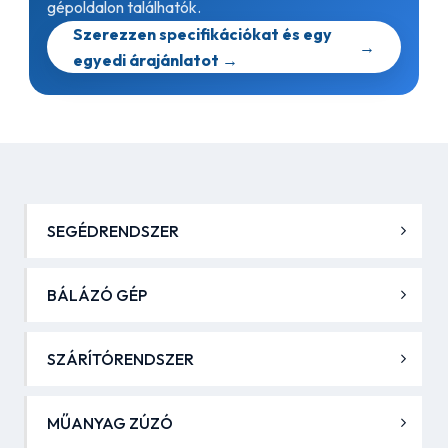
gépoldalon találhatók.
Szerezzen specifikációkat és egy
→
egyedi árajánlatot →
SEGÉDRENDSZER
BÁLÁZÓ GÉP
SZÁRÍTÓRENDSZER
MŰANYAG ZÚZÓ