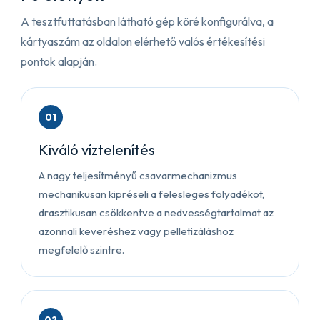
A tesztfuttatásban látható gép köré konfigurálva, a
kártyaszám az oldalon elérhető valós értékesítési
pontok alapján.
01
Kiváló víztelenítés
A nagy teljesítményű csavarmechanizmus
mechanikusan kipréseli a felesleges folyadékot,
drasztikusan csökkentve a nedvességtartalmat az
azonnali keveréshez vagy pelletizáláshoz
megfelelő szintre.