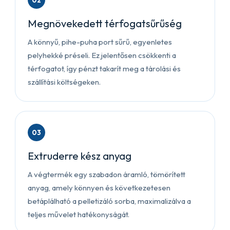
02
Megnövekedett térfogatsűrűség
A könnyű, pihe-puha port sűrű, egyenletes
pelyhekké préseli. Ez jelentősen csökkenti a
térfogatot, így pénzt takarít meg a tárolási és
szállítási költségeken.
03
Extruderre kész anyag
A végtermék egy szabadon áramló, tömörített
anyag, amely könnyen és következetesen
betáplálható a pelletizáló sorba, maximalizálva a
teljes művelet hatékonyságát.