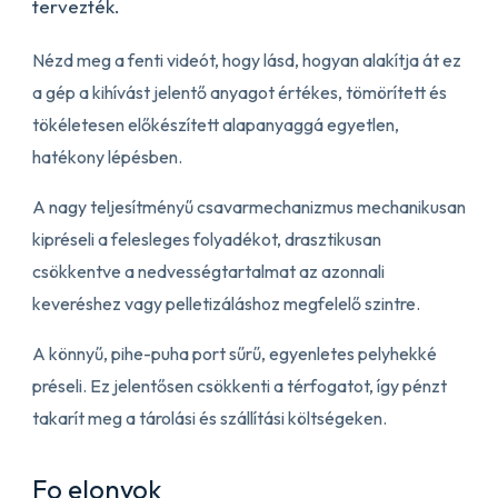
tervezték.
Nézd meg a fenti videót, hogy lásd, hogyan alakítja át ez
a gép a kihívást jelentő anyagot értékes, tömörített és
tökéletesen előkészített alapanyaggá egyetlen,
hatékony lépésben.
A nagy teljesítményű csavarmechanizmus mechanikusan
kipréseli a felesleges folyadékot, drasztikusan
csökkentve a nedvességtartalmat az azonnali
keveréshez vagy pelletizáláshoz megfelelő szintre.
A könnyű, pihe-puha port sűrű, egyenletes pelyhekké
préseli. Ez jelentősen csökkenti a térfogatot, így pénzt
takarít meg a tárolási és szállítási költségeken.
Fo elonyok