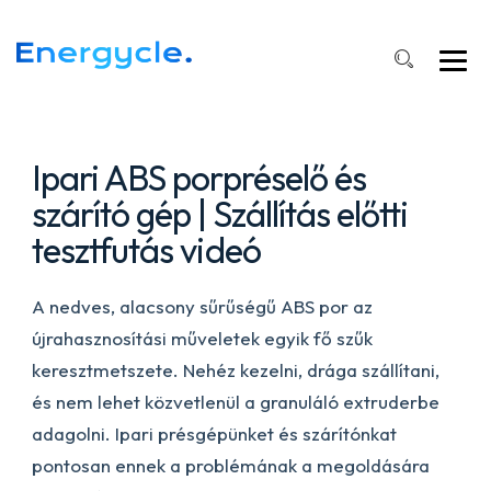
működés
közben!
Nézze
meg
élő
tesztüzemünket.
Ipari ABS porpréselő és
szárító gép | Szállítás előtti
tesztfutás videó
A nedves, alacsony sűrűségű ABS por az
újrahasznosítási műveletek egyik fő szűk
keresztmetszete. Nehéz kezelni, drága szállítani,
és nem lehet közvetlenül a granuláló extruderbe
adagolni. Ipari présgépünket és szárítónkat
pontosan ennek a problémának a megoldására