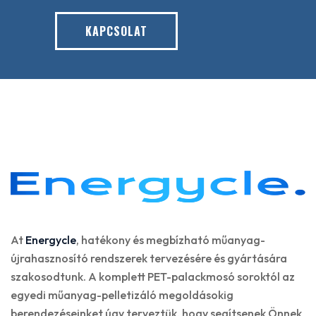
KAPCSOLAT
At
Energycle
, hatékony és megbízható műanyag-
újrahasznosító rendszerek tervezésére és gyártására
szakosodtunk. A komplett PET-palackmosó soroktól az
egyedi műanyag-pelletizáló megoldásokig
berendezéseinket úgy terveztük, hogy segítsenek Önnek