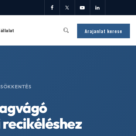
Arajanlat kerese
állalat
KCSÖKKENTÉS
alagvágó
recikéléshez