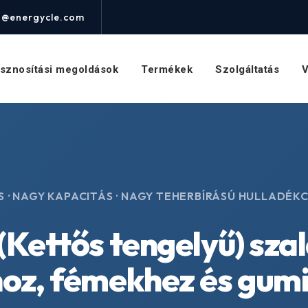
o@energycle.com
asznosítási megoldások
Termékek
Szolgáltatás
V
 · NAGY KAPACITÁS · NAGY TEHERBÍRÁSÚ HULLADÉ
(Kettős tengelyű) sz
z, fémekhez és gumi 