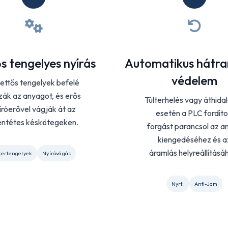
s tengelyes nyírás
Automatikus hátra
védelem
ettős tengelyek befelé
zák az anyagot, és erős
Túlterhelés vagy áthida
íróerővel vágják át az
esetén a PLC fordíto
lentétes késkötegeken.
forgást parancsol az a
kiengedéséhez és a
áramlás helyreállításá
kertengelyek
Nyíróvágás
Nyrt.
Anti-Jam