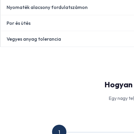
Nyomaték alacsony fordulatszámon
Por és ütés
Vegyes anyag tolerancia
Hogyan 
Egy nagy te
1