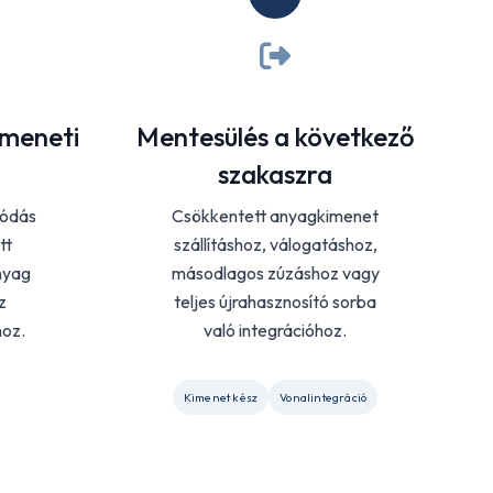
meneti
Mentesülés a következő
szakaszra
lódás
Csökkentett anyagkimenet
tt
szállításhoz, válogatáshoz,
nyag
másodlagos zúzáshoz vagy
z
teljes újrahasznosító sorba
hoz.
való integrációhoz.
Kimenet kész
Vonalintegráció