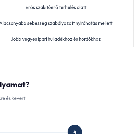
Erős szakítóerő terhelés alatt
Alacsonyabb sebesség szabályozott nyíróhatás mellett
Jobb vegyes ipari hulladékhoz és hordókhoz
olyamat?
re és kevert
4