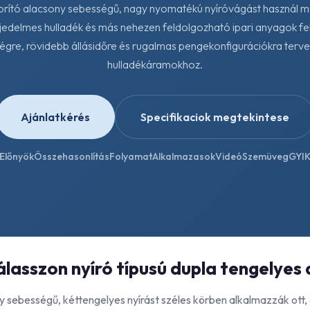
aprító alacsony sebességű, nagy nyomatékú nyíróvágást használ
jedelmes hulladék és más nehezen feldolgozható ipari anyagok fel
gre, rövidebb állásidőre és rugalmas pengekonfigurációkra terv
hulladékáramokhoz.
Ajánlatkérés
Specifikaciok megtekintese
Előnyök
Összehasonlítás
Folyamat
Alkalmazasok
Videó
Szemüveg
GYI
álasszon nyíró típusú dupla tengelyes 
 sebességű, kéttengelyes nyírást széles körben alkalmazzák ott, 