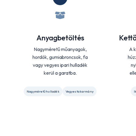
Anyagbetöltés
Kettő
Nagyméretű műanyagok,
A k
hordók, gumiabroncsok, fa
húz
vagy vegyes ipari hulladék
ny
kerül a garatba.
el
Nagyméretű hulladék
Vegyes takarmány
I