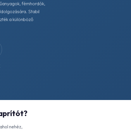
 műanyagok, fémhordók,
dolgozására. Stabil
ezték a különböző
K
aprítót?
ahol nehéz,