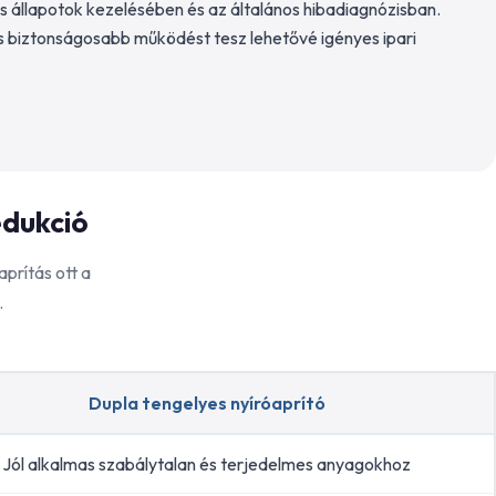
ses állapotok kezelésében és az általános hibadiagnózisban.
és biztonságosabb működést tesz lehetővé igényes ipari
edukció
prítás ott a
.
Dupla tengelyes nyíróaprító
Jól alkalmas szabálytalan és terjedelmes anyagokhoz