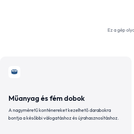
Ez a gép oly
Műanyag és fém dobok
A nagyméretű konténereket kezelhető darabokra
bontja a későbbi válogatáshoz és újrahasznosításhoz.