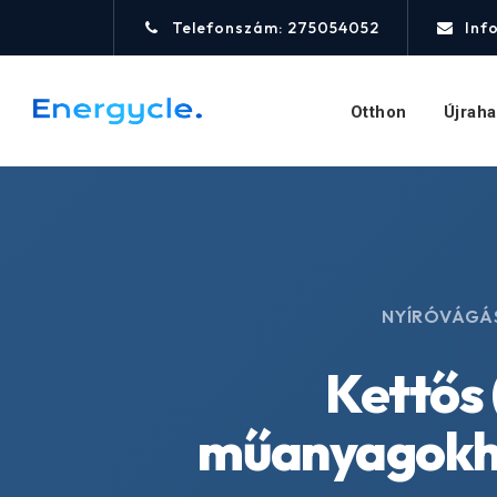
Telefonszám: 275054052
Inf
Otthon
Újrah
NYÍRÓVÁGÁS
Kettős 
műanyagokho