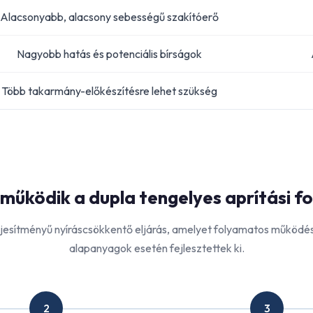
Alacsonyabb, alacsony sebességű szakítóerő
Nagyobb hatás és potenciális bírságok
Több takarmány-előkészítésre lehet szükség
működik a dupla tengelyes aprítási f
ljesítményű nyíráscsökkentő eljárás, amelyet folyamatos működés
alapanyagok esetén fejlesztettek ki.
2
3