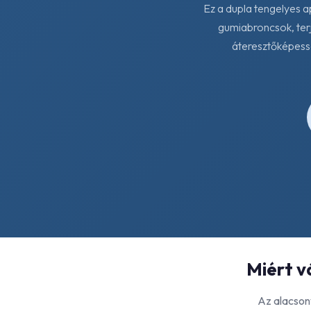
Ez a dupla tengelyes 
gumiabroncsok, ter
áteresztőképessé
Miért v
Az alacsony