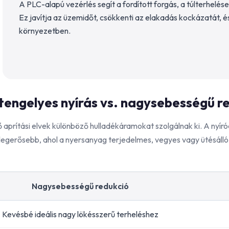
A PLC-alapú vezérlés segít a fordított forgás, a túlterhelé
Ez javítja az üzemidőt, csökkenti az elakadás kockázatát, 
környezetben.
tengelyes nyírás vs. nagysebességű r
 aprítási elvek különböző hulladékáramokat szolgálnak ki. A nyíróa
legerősebb, ahol a nyersanyag terjedelmes, vegyes vagy ütésálló
Nagysebességű redukció
Kevésbé ideális nagy lökésszerű terheléshez