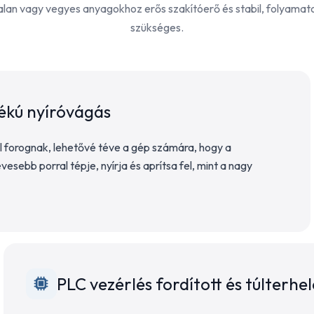
alan vagy vegyes anyagokhoz erős szakítóerő és stabil, folyamato
szükséges.
ékú nyíróvágás
 forognak, lehetővé téve a gép számára, hogy a
esebb porral tépje, nyírja és aprítsa fel, mint a nagy
PLC vezérlés fordított és túlterhe