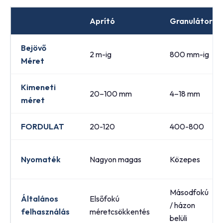
Aprító
Granulátor
Bejövő
2 m-ig
800 mm-ig
Méret
Kimeneti
20–100 mm
4–18 mm
méret
FORDULAT
20-120
400-800
Nyomaték
Nagyon magas
Közepes
Másodfokú
Általános
Elsőfokú
/ házon
felhasználás
méretcsökkentés
belüli