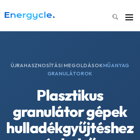
ÚJRAHASZNOSÍTÁSI MEGOLDÁSOK
MŰANYAG
GRANULÁTOROK
Plasztikus
granulátor gépek
hulladékgyűjtéshez