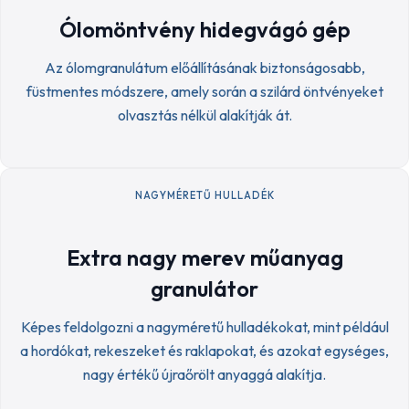
Ólomöntvény hidegvágó gép
Az ólomgranulátum előállításának biztonságosabb,
füstmentes módszere, amely során a szilárd öntvényeket
olvasztás nélkül alakítják át.
NAGYMÉRETŰ HULLADÉK
Extra nagy merev műanyag
granulátor
Képes feldolgozni a nagyméretű hulladékokat, mint például
a hordókat, rekeszeket és raklapokat, és azokat egységes,
nagy értékű újraőrölt anyaggá alakítja.