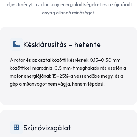
teljesítményt, az alacsony energiaköltségeket és az újraőrölt
anyag állandó minőségét.
Késkiárusítás – hetente
A rotor és az asztal közötti késrésnek 0,15–0,30 mm
között kell maradnia. 0,5 mm-t meghaladó rés esetén a
motor energiájának 15–25%-a veszendőbe megy, és a
gép a műanyagot nem vágja, hanem tépdesi.
Szűrővizsgálat