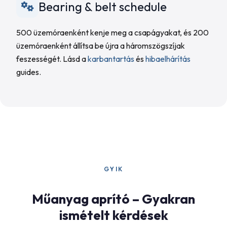
Bearing & belt schedule
500 üzemóraenként kenje meg a csapágyakat, és 200
üzemóraenként állítsa be újra a háromszögszíjak
feszességét. Lásd a
karbantartás
és
hibaelhárítás
guides.
GYIK
Műanyag aprító – Gyakran
ismételt kérdések