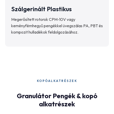
Szálgerinált Plastikus
Megerősített rotorok CPM-10V vagy
keményfémhegyű pengékkel üvegszálas PA, PBT és
kompozit hulladékok feldolgozásához.
KOPÓALKATRÉSZEK
Granulátor Pengék & kopó
alkatrészek