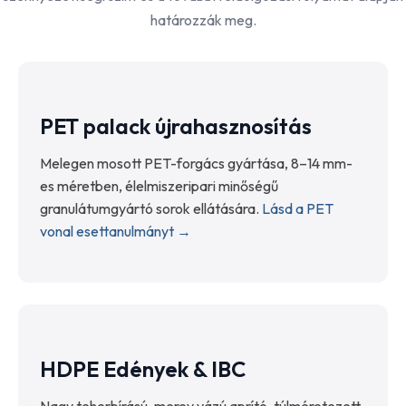
határozzák meg.
PET palack újrahasznosítás
Melegen mosott PET-forgács gyártása, 8–14 mm-
es méretben, élelmiszeripari minőségű
granulátumgyártó sorok ellátására.
Lásd a PET
vonal esettanulmányt →
HDPE Edények & IBC
Nagy teherbírású, merev vázú aprító, túlméretezett