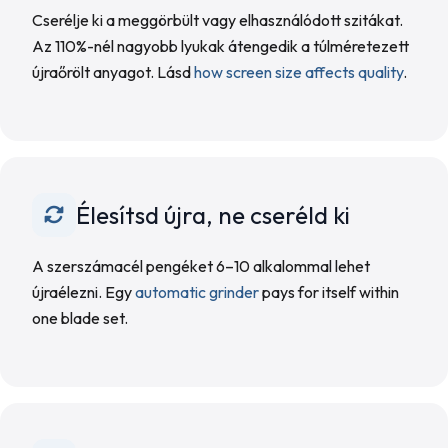
Cserélje ki a meggörbült vagy elhasználódott szitákat.
Az 110%-nél nagyobb lyukak átengedik a túlméretezett
újraőrölt anyagot. Lásd
how screen size affects quality
.
Élesítsd újra, ne cseréld ki
A szerszámacél pengéket 6–10 alkalommal lehet
újraélezni. Egy
automatic grinder
pays for itself within
one blade set.