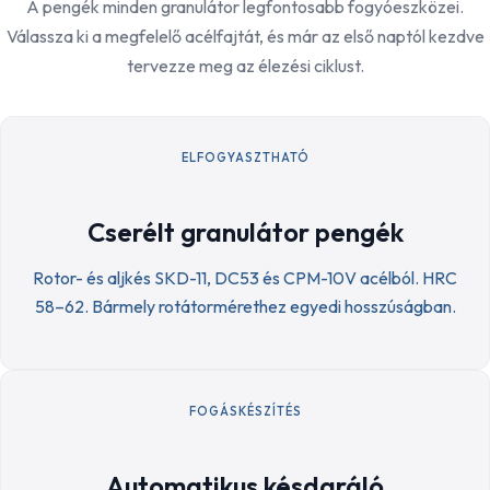
A pengék minden granulátor legfontosabb fogyóeszközei.
Válassza ki a megfelelő acélfajtát, és már az első naptól kezdve
tervezze meg az élezési ciklust.
ELFOGYASZTHATÓ
Cserélt granulátor pengék
Rotor- és aljkés SKD-11, DC53 és CPM-10V acélból. HRC
58–62. Bármely rotátormérethez egyedi hosszúságban.
FOGÁSKÉSZÍTÉS
Automatikus késdaráló