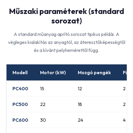
Műszaki paraméterek (standard
sorozat)
A standard műanyag aprító sorozat tipikus példái. A
végleges kialakítás az anyagtól, az áteresztőképességtől
és a kívánt pelyhemérettől függ.
Modell
Motor (kW)
Mozgó pengék
Fix 
PC400
15
12
2
PC500
22
18
2
PC600
30
24
4