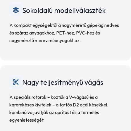
Sokoldalú modellválaszték
A kompakt egységektől a nagyméretű gépekig nedves
és száraz anyagokhoz, PET-hez, PVC-hez és
nagyméretű merev műanyagokhoz.
Nagy teljesítményű vágás
A speciális rotorok – köztük a V-vágású és a
karomkéses kivitelek – a tartós D2 acél késekkel
kombinálva javítják az aprítást és a termelés
egyenletességét.