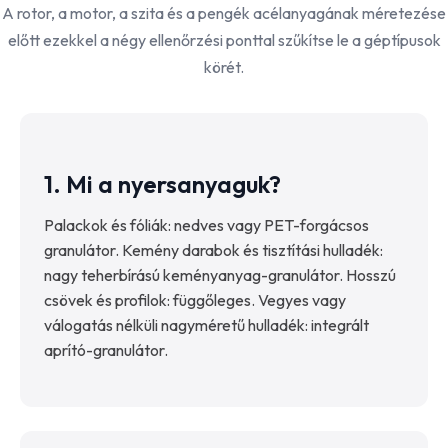
A rotor, a motor, a szita és a pengék acélanyagának méretezése
előtt ezekkel a négy ellenőrzési ponttal szűkítse le a géptípusok
körét.
1. Mi a nyersanyaguk?
Palackok és fóliák: nedves vagy PET-forgácsos
granulátor. Kemény darabok és tisztítási hulladék:
nagy teherbírású keményanyag-granulátor. Hosszú
csövek és profilok: függőleges. Vegyes vagy
válogatás nélküli nagyméretű hulladék: integrált
aprító-granulátor.