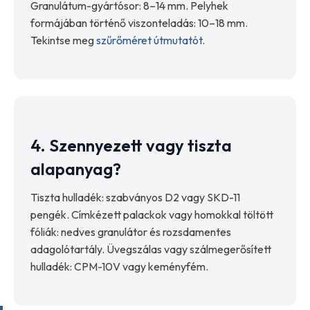
Granulátum-gyártósor: 8–14 mm. Pelyhek
formájában történő viszonteladás: 10–18 mm.
Tekintse meg
szűrőméret útmutatót
.
4. Szennyezett vagy tiszta
alapanyag?
Tiszta hulladék: szabványos D2 vagy SKD-11
pengék. Címkézett palackok vagy homokkal töltött
fóliák: nedves granulátor és rozsdamentes
adagolótartály. Üvegszálas vagy szálmegerősített
hulladék: CPM-10V vagy keményfém.