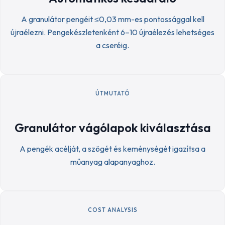
A granulátor pengéit ≤0,03 mm-es pontossággal kell
újraélezni. Pengekészletenként 6–10 újraélezés lehetséges
a cseréig.
ÚTMUTATÓ
Granulátor vágólapok kiválasztása
A pengék acélját, a szögét és keménységét igazítsa a
műanyag alapanyaghoz.
COST ANALYSIS