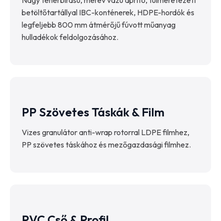
betöltőtartállyal IBC-konténerek, HDPE-hordók és
legfeljebb 800 mm átmérőjű fúvott műanyag
hulladékok feldolgozásához.
PP Szövetes Táskák & Film
Vizes granulátor anti-wrap rotorral LDPE filmhez,
PP szövetes táskához és mezőgazdasági filmhez.
PVC Cső & Profil