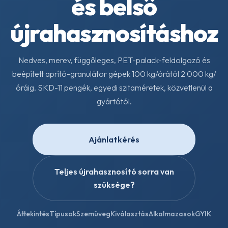
és belső
újrahasznosításhoz
Nedves, merev, függőleges, PET-palack-feldolgozó és
beépített aprító-granulátor gépek 100 kg/órától 2 000 kg/
óráig. SKD-11 pengék, egyedi szitaméretek, közvetlenül a
gyártótól.
Ajánlatkérés
Teljes újrahasznosító sorra van
szüksége?
Áttekintés
Típusok
Szemüveg
Kiválasztás
Alkalmazasok
GYIK