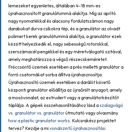
lemezeket egyenletes, általában 4–18 mm-es
újrahasznosított granulátummá alakítja. Míg az aprító
nagy nyomatékkal és alacsony fordulatszámon nagy
darabokat durva csíkokra tép, és a granulátor az olvadt
polimert kerek granulátummá alakítja, a granulátor ezek
között helyezkedik el, nagy sebességű rotorokkal,
szerszámacél pengékkel és egy méretválogató szitával,
amely meghatározza a végső részecskeméretet.
Fröccsöntő üzemek esetében a prés melletti granulátor a
forró csatornákat sorba állítva újrahasznosítja.
Újrahasznosító üzemek esetében a darálót követő
központi granulátor előállítja az újraőrölt anyagot, amely
a mosóvonalat, az extrudert vagy a granulátorkészítőt
táplálja. A gépek összehasonlításához lásd a
szalagvágó
vs. granulátor vs. granulátor
útmutató vagy olvasmány
how a plastic granulator works
. Kulcsrakész projektet
tervez? Kezdje a mi
vonalszintű újrahasznosítási