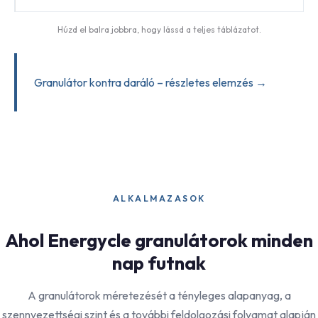
Húzd el balra jobbra, hogy lássd a teljes táblázatot.
Granulátor kontra daráló – részletes elemzés →
ALKALMAZASOK
Ahol Energycle granulátorok minden
nap futnak
A granulátorok méretezését a tényleges alapanyag, a
szennyezettségi szint és a további feldolgozási folyamat alapján