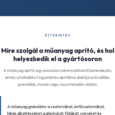
ÁTTEKINTÉS
Mire szolgál a műanyag aprító, és hol
helyezkedik el a gyártósoron
A műanyag aprító egy precíziós méretcsökkentő berendezés,
amely a hulladékot egyenletes aprítékra alakítja extrudálás,
granulálás, mosás vagy viszonteladás céljára.
A műanyag granulátor a csatornákat, öntőcsatornákat,
hibás alkatrészeket, palackokat, fóliákat, csöveket és