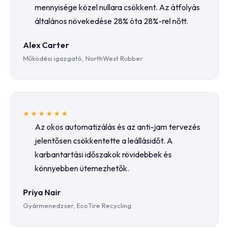
mennyisége közel nullara csökkent. Az átfolyás
általános növekedése 28% óta 28%-rel nőtt.
Alex Carter
Működési igazgató, NorthWest Rubber
★★★★★★
Az okos automatizálás és az anti-jam tervezés
jelentősen csökkentette a leállásidőt. A
karbantartási időszakok rövidebbek és
könnyebben ütemezhetők.
Priya Nair
Gyármenedzser, EcoTire Recycling