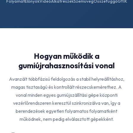
Folyamat
Előnyök
Videó
Alkatrészek
Szemüveg
Összefüggő
GYIK
Hogyan működik a
gumiújrahasznosítási vonal
Avanzált többfázisú feldolgozás a stabil helyreállításhoz,
magas tisztaságú és kontrollált részecskemérethez. A
vonal minden egyes gumiújszállítási gépe központi
vezérlőrendszeren keresztül szinkronizálva van, így a
berendezések egyetlen folyamatos folyamatként
működnek, nem pedig elválasztott gépekként.