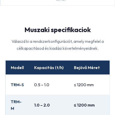
Muszaki specifikaciok
Válaszd ki a rendszerkonfigurációt, amely megfelel a
célkapacitásod és kiadási követelményeidnek.
Modell
Kapacitás (t/h)
Bejövő Méret
Ki
10
TRM-S
0.5 – 1.0
≤ 1200 mm
12
TRM-
10
1.0 – 2.0
≤ 1200 mm
M
12