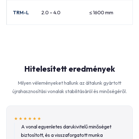
10
TRM-L
2.0 – 4.0
≤ 1600 mm
12
Hitelesített eredmények
Milyen véleményeket hallunk az általunk gyártott
újrahasznosítási vonalak stabilitásáról és minőségéről.
★★★★★★
A vonal egyenletes darukivitelű minőséget
biztosított, és a visszaforgatott munka