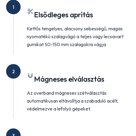
1
Elsődleges aprítás
Kettős tengelyes, alacsony sebességű, magas
nyomatékú szalagvágó a teljes vagy lecsavart
gumikat 50-150 mm szalagokra vágja.
2
Mágneses elválasztás
Az overband mágneses szétválasztás
automatikusan eltávolítja a szabaduló acélt,
védelmezve a lefolyó gépeket.
3