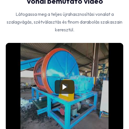
Vonal bemutató videó
Látogassa meg a teljes újrahasznosítási vonalat a
szalagvágás, szétválasztás és finom darabolás szakaszain
keresztül.