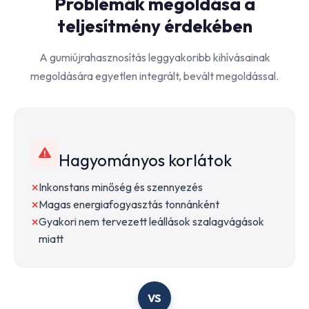
Problémák megoldása a
teljesítmény érdekében
A gumiújrahasznosítás leggyakoribb kihívásainak
megoldására egyetlen integrált, bevált megoldással.
Hagyományos korlátok
Inkonstans minőség és szennyezés
Magas energiafogyasztás tonnánként
Gyakori nem tervezett leállások szalagvágások
miatt
VS