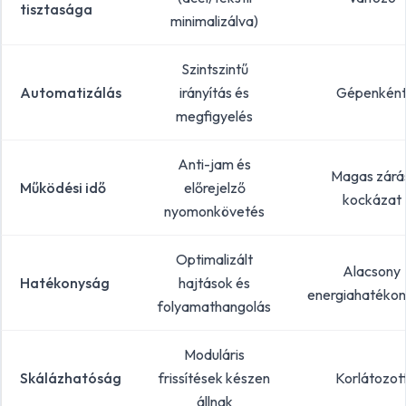
tisztasága
minimalizálva)
Szintszintű
Automatizálás
irányítás és
Gépenkén
megfigyelés
Anti-jam és
Magas zárás
Működési idő
előrejelző
kockázat
nyomonkövetés
Optimalizált
Alacsony
Hatékonyság
hajtások és
energiahatéko
folyamathangolás
Moduláris
Skálázhatóság
frissítések készen
Korlátozot
állnak