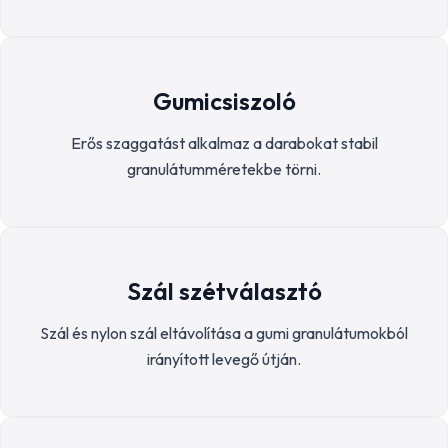
Gumicsiszoló
Erős szaggatást alkalmaz a darabokat stabil
granulátumméretekbe törni.
Szál szétválasztó
Szál és nylon szál eltávolítása a gumi granulátumokból
irányított levegő útján.