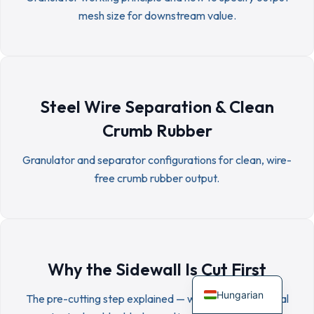
mesh size for downstream value.
Steel Wire Separation & Clean
Crumb Rubber
Granulator and separator configurations for clean, wire-
free crumb rubber output.
Why the Sidewall Is Cut First
Hungarian
The pre-cutting step explained — why sidewall removal