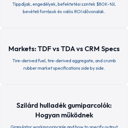
Tippdíjak, engedélyek, befektetési szintek $80K-tól,
bevételi források és valós ROI idővonalak.
Markets: TDF vs TDA vs CRM Specs
Tire-derived fuel, tire-derived aggregate, and crumb
rubber market specifications side by side.
Szilárd hulladék gumiparcolók:
Hogyan működnek
Granulator working principle and how to specify output