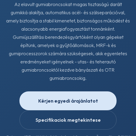
Az elavult gumiabroncsokat magas tisztaságú darált
gumikká alakítja, automatikus acél- és szálseparációval,
amely biztosítja a stabil kimenetet, biztonságos működést és
alacsonyabb energiafogyasztást tonnánként.
Gumiújszállítási berendezésgyártóként olyan gépeket
építünk, amelyek a gyűjtőállomások, MRF-k és
gumiprocesszorok számára szükségesek, akik egyenletes
eredményeket igényelnek - utas- és teherautó
gumiabroncsoktól kezdve bányászati és OTR
gumiabroncsokig.
Kérjen egyedi árajánlatot
Specifikaciok megtekintese