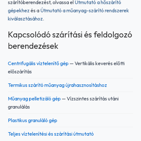
szárítóberendezést, olvassa el
Útmutató a hőszárító
gépekhez
és a
Útmutató a műanyag-szárító rendszerek
kiválasztásához
.
Kapcsolódó szárítási és feldolgozó
berendezések
Centrifugális víztelenítő gép
— Vertikális keverés előtti
előszárítás
Termikus szárító műanyag újrahasznosításhoz
Műanyag pelletizáló gép
— Vízszintes szárítás utáni
granulálás
Plastikus granuláló gép
Teljes víztelenítési és szárítási útmutató