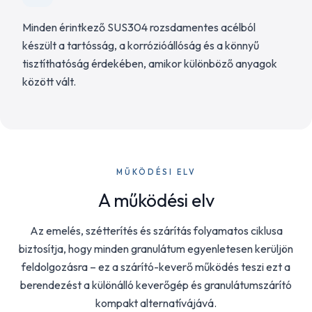
Minden érintkező SUS304 rozsdamentes acélból
készült a tartósság, a korrózióállóság és a könnyű
tisztíthatóság érdekében, amikor különböző anyagok
között vált.
MŰKÖDÉSI ELV
A működési elv
Az emelés, szétterítés és szárítás folyamatos ciklusa
biztosítja, hogy minden granulátum egyenletesen kerüljön
feldolgozásra – ez a szárító-keverő működés teszi ezt a
berendezést a különálló keverőgép és granulátumszárító
kompakt alternatívájává.