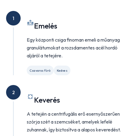
1
Emelés
Egy központi csiga finoman emeli a műanyag
granulátumokat a rozsdamentes acél hordó
aljáról a tetejére.
Csavaros fúró
Kedves
2
Keverés
A tetején a centrifugális erő esernyőszerűen
szórja szét a szemcséket, amelyek lefelé
zuhannak, így biztosítva a alapos keveredést.