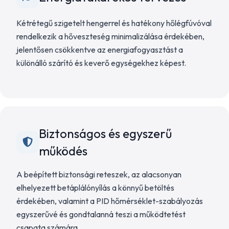
Kétrétegű szigetelt hengerrel és hatékony hőlégfúvóval
rendelkezik a hőveszteség minimalizálása érdekében,
jelentősen csökkentve az energiafogyasztást a
különálló szárító és keverő egységekhez képest.
Biztonságos és egyszerű
működés
A beépített biztonsági reteszek, az alacsonyan
elhelyezett betáplálónyílás a könnyű betöltés
érdekében, valamint a PID hőmérséklet-szabályozás
egyszerűvé és gondtalanná teszi a működtetést
csapata számára.