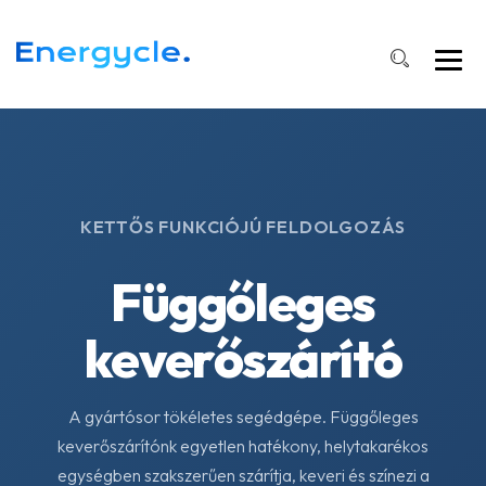
KETTŐS FUNKCIÓJÚ FELDOLGOZÁS
Függőleges
keverőszárító
A gyártósor tökéletes segédgépe. Függőleges
keverőszárítónk egyetlen hatékony, helytakarékos
egységben szakszerűen szárítja, keveri és színezi a