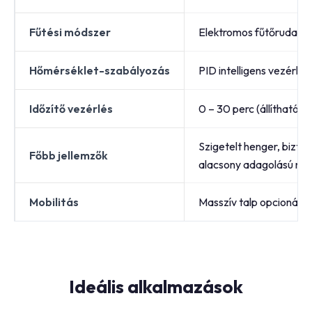
Fűtési módszer
Elektromos fűtőrudak
Hőmérséklet-szabályozás
PID intelligens vezérlő
Időzítő vezérlés
0 – 30 perc (állítható)
Szigetelt henger, bizto
Főbb jellemzők
alacsony adagolású nyíl
Mobilitás
Masszív talp opcionális
Ideális alkalmazások