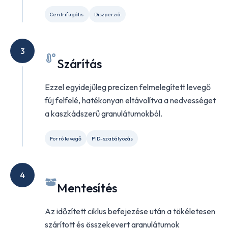
Centrifugális
Diszperzió
3
Szárítás
Ezzel egyidejűleg precízen felmelegített levegő
fúj felfelé, hatékonyan eltávolítva a nedvességet
a kaszkádszerű granulátumokból.
Forró levegő
PID-szabályozás
4
Mentesítés
Az időzített ciklus befejezése után a tökéletesen
szárított és összekevert granulátumok