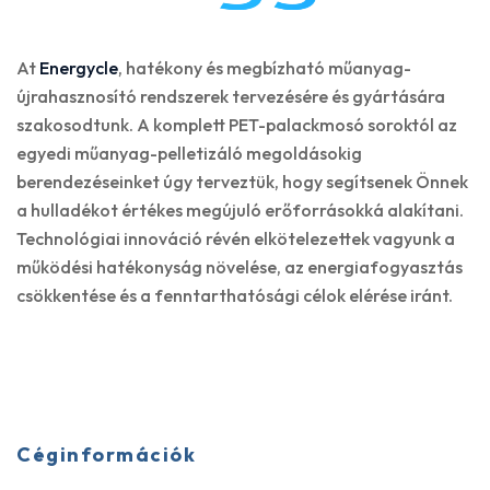
At
Energycle
, hatékony és megbízható műanyag-
újrahasznosító rendszerek tervezésére és gyártására
szakosodtunk. A komplett PET-palackmosó soroktól az
egyedi műanyag-pelletizáló megoldásokig
berendezéseinket úgy terveztük, hogy segítsenek Önnek
a hulladékot értékes megújuló erőforrásokká alakítani.
Technológiai innováció révén elkötelezettek vagyunk a
működési hatékonyság növelése, az energiafogyasztás
csökkentése és a fenntarthatósági célok elérése iránt.
Céginformációk