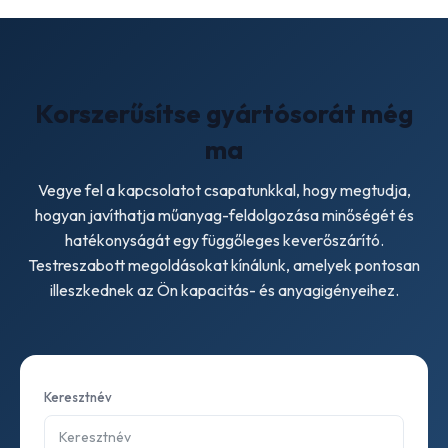
Biztosítson megfelelő szellőzést; a forró levegő kimenetét
lehetőség szerint csatlakoztassa egy csőhöz vagy
ciklonhoz a finom por és a nedvesség felfogása érdekében.
Hagyjon 0,5–1 m szabad helyet a gép körül a
Korszerűsítse gyártósorát még
karbantartáshoz.
ma
Vegye fel a kapcsolatot csapatunkkal, hogy megtudja,
hogyan javíthatja műanyag-feldolgozása minőségét és
hatékonyságát egy függőleges keverőszárító.
Testreszabott megoldásokat kínálunk, amelyek pontosan
illeszkednek az Ön kapacitás- és anyagigényeihez.
Keresztnév