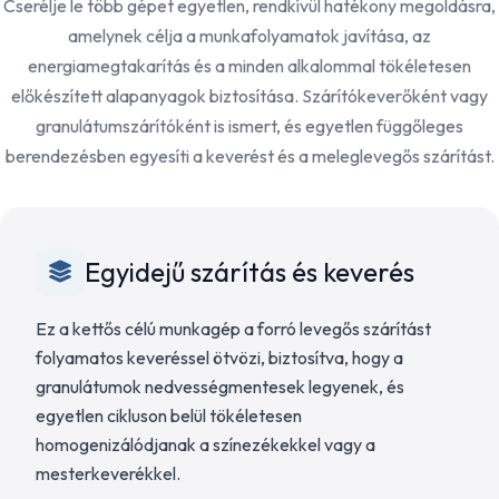
Cserélje le több gépet egyetlen, rendkívül hatékony megoldásra,
amelynek célja a munkafolyamatok javítása, az
energiamegtakarítás és a minden alkalommal tökéletesen
előkészített alapanyagok biztosítása. Szárítókeverőként vagy
granulátumszárítóként is ismert, és egyetlen függőleges
berendezésben egyesíti a keverést és a meleglevegős szárítást.
Egyidejű szárítás és keverés
Ez a kettős célú munkagép a forró levegős szárítást
folyamatos keveréssel ötvözi, biztosítva, hogy a
granulátumok nedvességmentesek legyenek, és
egyetlen cikluson belül tökéletesen
homogenizálódjanak a színezékekkel vagy a
mesterkeverékkel.