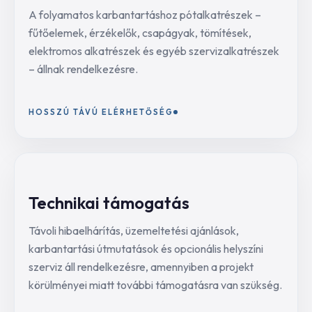
A folyamatos karbantartáshoz pótalkatrészek –
fűtőelemek, érzékelők, csapágyak, tömítések,
elektromos alkatrészek és egyéb szervizalkatrészek
– állnak rendelkezésre.
HOSSZÚ TÁVÚ ELÉRHETŐSÉG
Technikai támogatás
Távoli hibaelhárítás, üzemeltetési ajánlások,
karbantartási útmutatások és opcionális helyszíni
szerviz áll rendelkezésre, amennyiben a projekt
körülményei miatt további támogatásra van szükség.