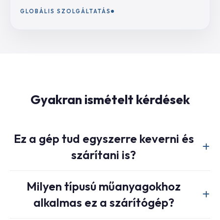
GLOBÁLIS SZOLGÁLTATÁS
Gyakran ismételt kérdések
Ez a gép tud egyszerre keverni és
szárítani is?
Igen, ez a fő előnye. A gép mechanikusan keringteti a
Milyen típusú műanyagokhoz
műanyag granulátumokat a keveréshez, miközben precízen
alkalmas ez a szárítógép?
felmelegített levegőt fúj át rajtuk a szárításhoz. Ez a kettős
hatás egyetlen, hatékony ciklusban történik, időt, helyet és