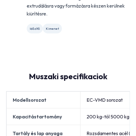
extrudálásra vagy formázásra készen kerülnek
kiürítésre.
Időzítő
Kimenet
Muszaki specifikaciok
Modellsorozat
EC-VMD sorozat
Kapacitástartomány
200 kg-tól 5000 kg-ig
Tartály és lap anyaga
Rozsdamentes acél (S