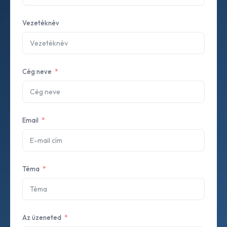
Vezetéknév
Cég neve
Email
Téma
Az üzeneted