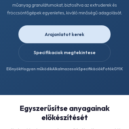
műanyag granulátumokat, biztosítva az extruderek és
fröccsöntőgépek egyenletes, kiváló minőségű adagolását.
Arajanlatot kerek
Specifikaciok megtekintese
Előnyök
Hogyan működik
Alkalmazasok
Specifikációk
Fotók
GYIK
Egyszerűsítse anyagainak
előkészítését