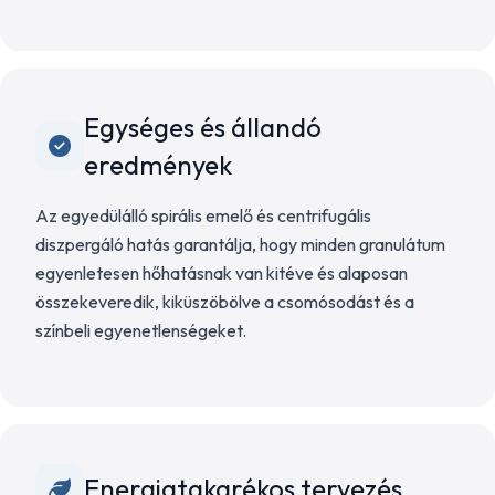
Egységes és állandó
eredmények
Az egyedülálló spirális emelő és centrifugális
diszpergáló hatás garantálja, hogy minden granulátum
egyenletesen hőhatásnak van kitéve és alaposan
összekeveredik, kiküszöbölve a csomósodást és a
színbeli egyenetlenségeket.
Energiatakarékos tervezés