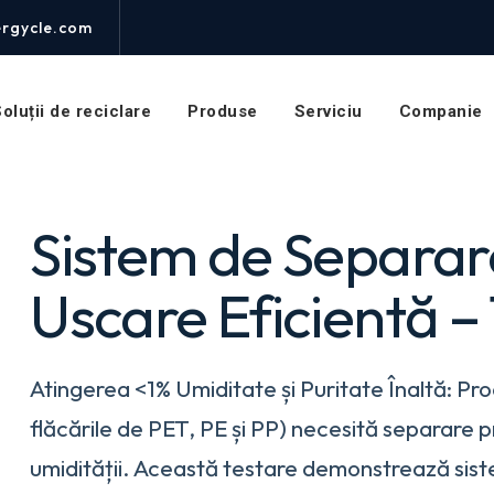
de
Separare
rgycle.com
Plastică
și
Uscare
oluții de reciclare
Produse
Serviciu
Companie
Eficientă
din
Energie
Sistem de Separare
Uscare Eficientă –
Atingerea <1% Umiditate și Puritate Înaltă: Pro
flăcările de PET, PE și PP) necesită separare pr
umidității. Această testare demonstrează siste