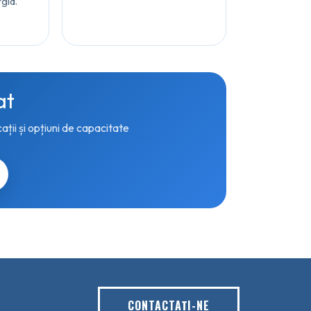
gia.
at
ații și opțiuni de capacitate
CONTACTAŢI-NE