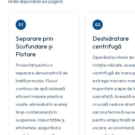
reale disponibile pe pagină.
01
02
Separare prin
Deshidratare
Scufundare și
centrifugă
Flotare
Operând la viteze de
Proiectat pentru o
rotație ridicate, acea
separare densimetrică de
centrifugă de mare 
înaltă precizie. Fluxul
extrage mecanic ma
continuu de apă izolează
majoritate a apei de l
eficient masele plastice
suprafață. Această 
vizate, eliminând în același
crucială reduce drast
timp contaminanții în
sarcina termică nec
suspensie, impuritățile și
pentru etapa finală d
etichetele, asigurând o
uscare, economisind 