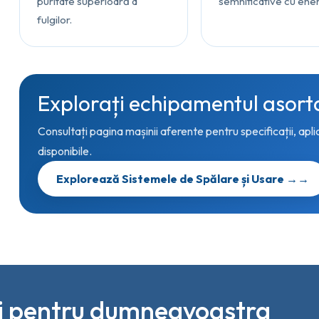
puritate superioară a
semnificative cu ener
fulgilor.
Explorați echipamentul asort
Consultați pagina mașinii aferente pentru specificații, aplic
disponibile.
Explorează Sistemele de Spălare și Usare →
→
li pentru dumneavoastra