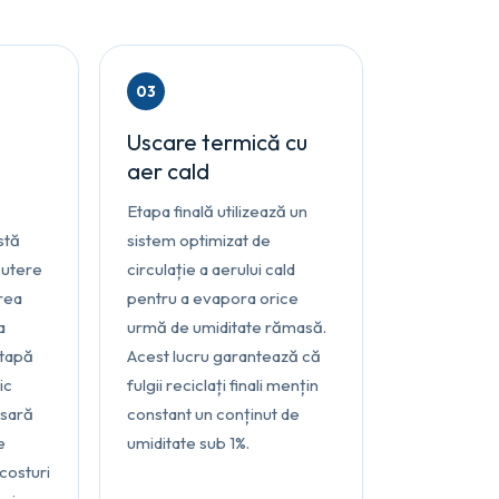
03
Uscare termică cu
aer cald
Etapa finală utilizează un
stă
sistem optimizat de
putere
circulație a aerului cald
rea
pentru a evapora orice
a
urmă de umiditate rămasă.
etapă
Acest lucru garantează că
ic
fulgii reciclați finali mențin
esară
constant un conținut de
e
umiditate sub 1%.
costuri