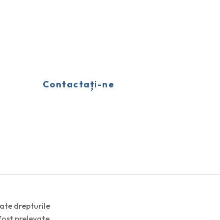
Contactați-ne
oate drepturile
fost prelevate