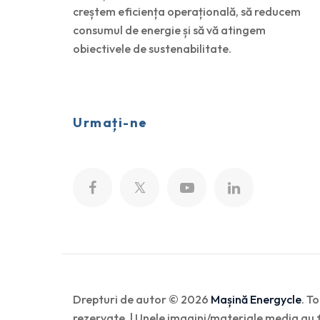
creștem eficiența operațională, să reducem
consumul de energie și să vă atingem
obiectivele de sustenabilitate.
Urmați-ne
Drepturi de autor © 2026
Mașină Energycle
. T
rezervate. | Unele imagini/materiale media au 