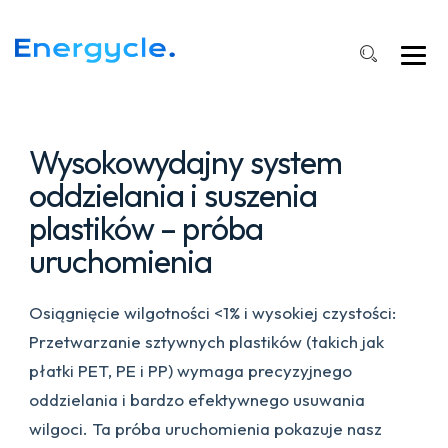
oddzielania
plastików
i
oszczędzający
energię
suszenie
Wysokowydajny system
oddzielania i suszenia
plastików – próba
uruchomienia
Osiągnięcie wilgotności <1% i wysokiej czystości:
Przetwarzanie sztywnych plastików (takich jak
płatki PET, PE i PP) wymaga precyzyjnego
oddzielania i bardzo efektywnego usuwania
wilgoci. Ta próba uruchomienia pokazuje nasz