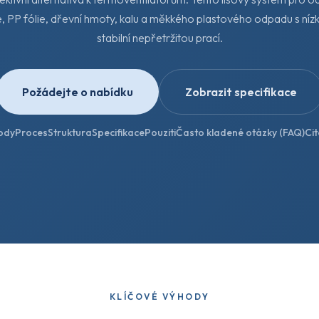
ie, PP fólie, dřevní hmoty, kalu a měkkého plastového odpadu s ní
stabilní nepřetržitou prací.
Požádejte o nabídku
Zobrazit specifikace
ody
Proces
Struktura
Specifikace
Pouziti
Často kladené otázky (FAQ)
Ci
KLÍČOVÉ VÝHODY