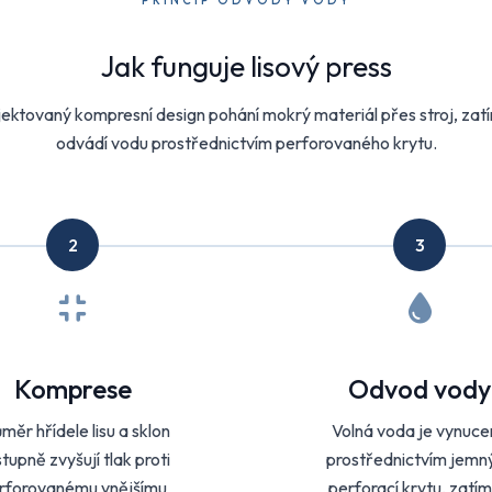
PRINCIP ODVODY VODY
Jak funguje lisový press
jektovaný kompresní design pohání mokrý materiál přes stroj, zat
odvádí vodu prostřednictvím perforovaného krytu.
2
3
Komprese
Odvod vody
měr hřídele lisu a sklon
Volná voda je vynuce
tupně zvyšují tlak proti
prostřednictvím jemn
rforovanému vnějšímu
perforací krytu, zatí