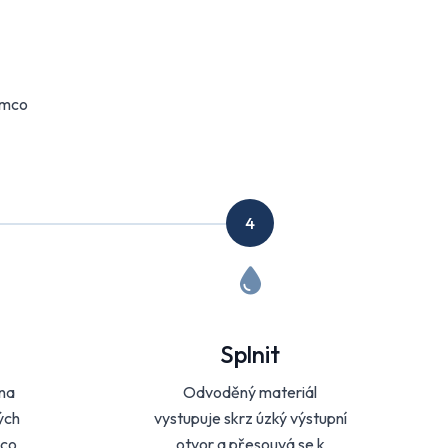
ímco
4
Splnit
na
Odvoděný materiál
ých
vystupuje skrz úzký výstupní
mco
otvor a přesouvá se k