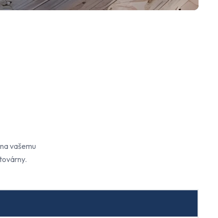
bena vašemu
továrny.