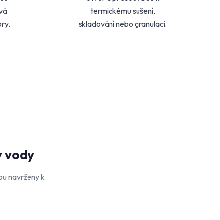
vá
termickému sušení,
ry.
skladování nebo granulaci.
y vody
sou navrženy k