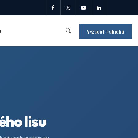
Vyžadat nabidku
t
ho lisu
 odvody vody mechanicky