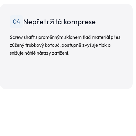
Nepřetržitá komprese
04
Screw shaft s proměnným sklonem tlačí materiál přes
zúžený trubkový kotouč, postupně zvyšuje tlak a
snižuje náhlé nárazy zatížení.