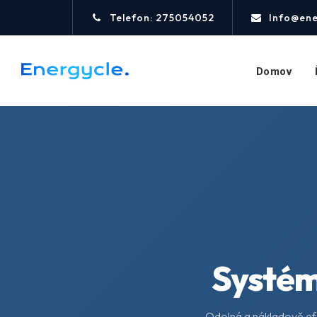
Telefon: 275054052
Info@ene
Domov
Systém
Odolná a nákladově efe