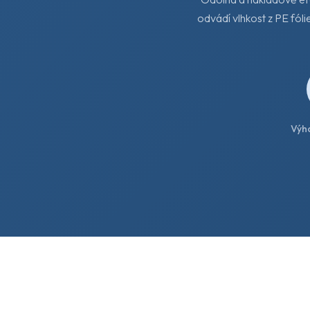
odvádí vlhkost z PE fól
Výh