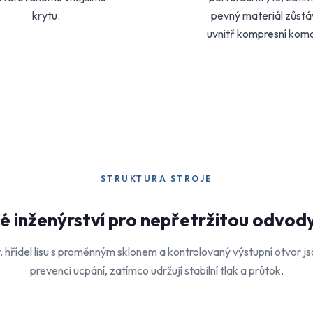
krytu.
pevný materiál zůstá
uvnitř kompresní komo
STRUKTURA STROJE
é inženýrství pro nepřetržitou odvod
, hřídel lisu s proměnným sklonem a kontrolovaný výstupní otvor j
prevenci ucpání, zatímco udržují stabilní tlak a průtok.