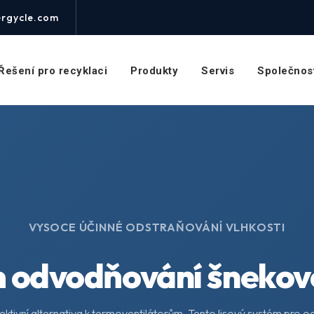
rgycle.com
Řešení pro recyklaci
Produkty
Servis
Společnos
VYSOCE ÚČINNÉ ODSTRAŇOVÁNÍ VLHKOSTI
 odvodňování šnekové
ktivní alternativa k termoventilátorům. Tento lisový systém pro