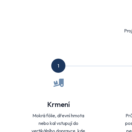
Pro
1
Krmení
Mokrá fólie, dřevní hmota
Prů
nebo kal vstupují do
pos
vertikálního dopravce, kde
pe