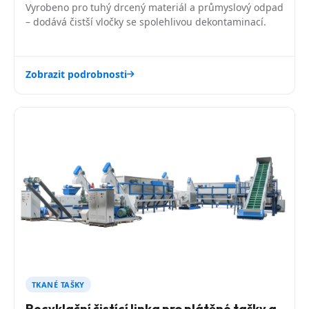
Vyrobeno pro tuhý drcený materiál a průmyslový odpad
– dodává čistší vločky se spolehlivou dekontaminací.
Zobrazit podrobnosti
TKANÉ TAŠKY
Recyklační čistící linka pro plátěné tašky a