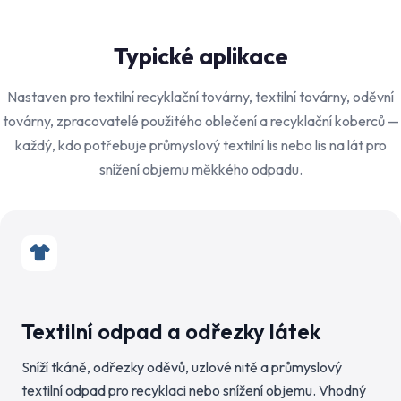
Typické aplikace
Nastaven pro textilní recyklační továrny, textilní továrny, oděvní
továrny, zpracovatelé použitého oblečení a recyklační koberců —
každý, kdo potřebuje průmyslový textilní lis nebo lis na lát pro
snížení objemu měkkého odpadu.
Textilní odpad a odřezky látek
Sníží tkáně, odřezky oděvů, uzlové nitě a průmyslový
textilní odpad pro recyklaci nebo snížení objemu. Vhodný