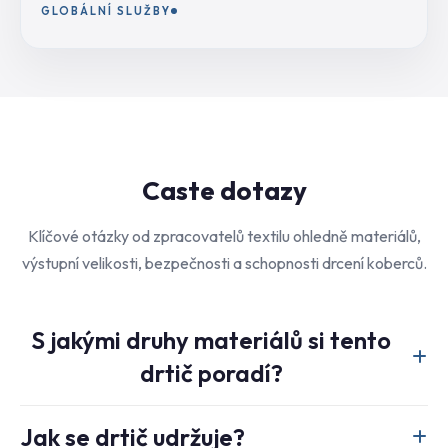
GLOBÁLNÍ SLUŽBY
Caste dotazy
Klíčové otázky od zpracovatelů textilu ohledně materiálů,
výstupní velikosti, bezpečnosti a schopnosti drcení koberců.
S jakými druhy materiálů si tento
drtič poradí?
Je primárně určen pro textilní a kobercový odpad, včetně
Jak se drtič udržuje?
oděvů, odřezků textilií, netkaných materiálů a kobercového