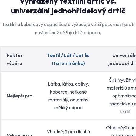
Vyhrazený textilní drtič vs.
univerzální jednohřídelový drtič
Textilní a kobercový odpad často vyžaduje větší pozornost proti
navíjení než běžný drtič odpadu.
Faktor
Textil / Lát / Lát lis
Univerzáln
výběru
(tato stránka)
jednoosý dr
Širší využití v
Látka, látka, oděvy,
materiálů s m
koberce, netkané
Nejlepší pro
optimalizac
materiály, objemný
specifickou 
měkký odpad
textil
Obecnější cho
Vhodnější pro dlouhá
Výkon proti
rotoru např