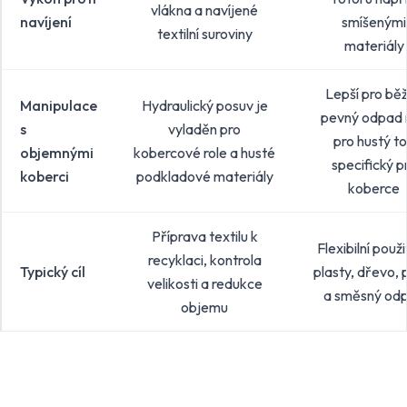
vlákna a navíjené
navíjení
smíšenými
textilní suroviny
materiály
Lepší pro bě
Manipulace
Hydraulický posuv je
pevný odpad 
s
vyladěn pro
pro hustý t
objemnými
kobercové role a husté
specifický p
koberci
podkladové materiály
koberce
Příprava textilu k
Flexibilní použi
recyklaci, kontrola
Typický cíl
plasty, dřevo, 
velikosti a redukce
a směsný od
objemu