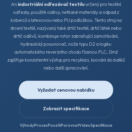
An
industriální odřezávač textilu
určený pro textilní
odřezky, použité oděvy, netkané materiály a odpad z
koberců s latexovou nebo PU podložkou. Tento stroj na
drcení textilií, nazývaný také drtič textilií, drtič látek nebo
drtič oděvů, kombinuje rotor zabraňující zamotávání,
hydraulický posunovač, nože typu D2 a logiku
automatického reverzního chodu řízenou PLC, čímž
zajišťuje konzistentní výstup pro recyklaci, lisování do balíků
nebo další zpracování.
Vyžadat cenovou nabidku
Zobrazit specifikace
Výhody
Proces
Pouziti
Porovnat
Video
Specifikace