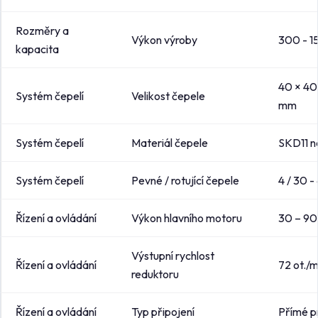
Rozměry a
Výkon výroby
300 - 1
kapacita
40 × 40
Systém čepelí
Velikost čepele
mm
Systém čepelí
Materiál čepele
SKD11 n
Systém čepelí
Pevné / rotující čepele
4 / 30 -
Řízení a ovládání
Výkon hlavního motoru
30 – 9
Výstupní rychlost
Řízení a ovládání
72 ot./m
reduktoru
Řízení a ovládání
Typ připojení
Přímé p