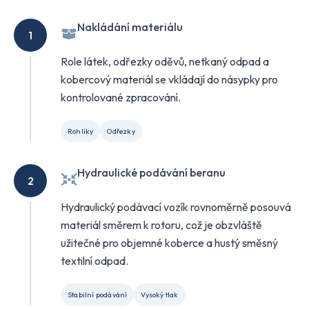
Nakládání materiálu
1
Role látek, odřezky oděvů, netkaný odpad a
kobercový materiál se vkládají do násypky pro
kontrolované zpracování.
Rohlíky
Odřezky
Hydraulické podávání beranu
2
Hydraulický podávací vozík rovnoměrně posouvá
materiál směrem k rotoru, což je obzvláště
užitečné pro objemné koberce a hustý směsný
textilní odpad.
Stabilní podávání
Vysoký tlak