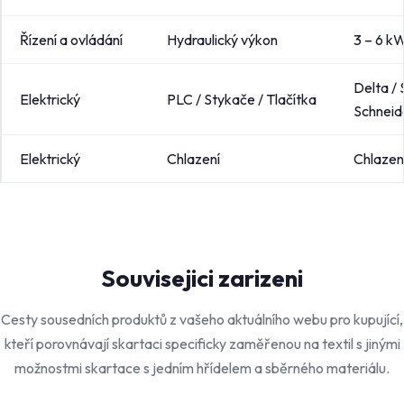
Řízení a ovládání
Hydraulický výkon
3 – 6 k
Delta / 
Elektrický
PLC / Stykače / Tlačítka
Schneid
Elektrický
Chlazení
Chlazen
Souvisejici zarizeni
Cesty sousedních produktů z vašeho aktuálního webu pro kupující,
kteří porovnávají skartaci specificky zaměřenou na textil s jinými
možnostmi skartace s jedním hřídelem a sběrného materiálu.