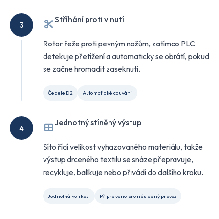
Stříhání proti vinutí
3
Rotor řeže proti pevným nožům, zatímco PLC
detekuje přetížení a automaticky se obrátí, pokud
se začne hromadit zaseknutí.
Čepele D2
Automatické couvání
Jednotný stíněný výstup
4
Síto řídí velikost vyhazovaného materiálu, takže
výstup drceného textilu se snáze přepravuje,
recykluje, balíkuje nebo přivádí do dalšího kroku.
Jednotná velikost
Připraveno pro následný provoz