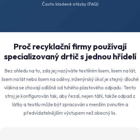
Často kladené otázky (FAQ)
Proč recyklační firmy používají
specializovaný drtič s jednou hřídelí
Bez ohledu na to, zda jej nazýváte textilním lisem, lisem na lát,
lisem na lát nebo lisem na oděvy, inženýrský úkol je stejný: dlouhé
vlákna se chovají odlišně od tuhého plastového odpadu. Tento
stroj je konfigurován tak, aby řezal, nejen táhl, takže odpad z
látky a textilu může být zpracován s menším zvinutím a
předvídatelnějším výstupem než obecný lis.