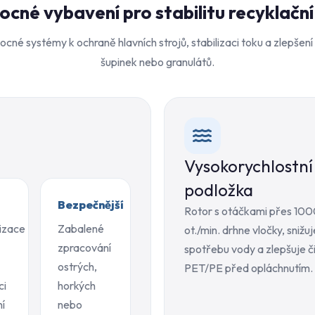
cné vybavení pro stabilitu recyklační 
cné systémy k ochraně hlavních strojů, stabilizaci toku a zlepšení
šupinek nebo granulátů.
Vysokorychlostní 
podložka
Bezpečnější
Rotor s otáčkami přes 10
izace
Zabalené
ot./min. drhne vločky, snižuj
zpracování
spotřebu vody a zlepšuje č
ostrých,
PET/PE před opláchnutím.
ci
horkých
ní
nebo