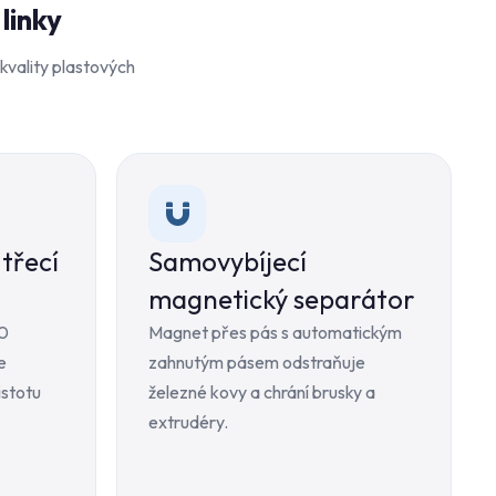
linky
 kvality plastových
třecí
Samovybíjecí
magnetický separátor
00
Magnet přes pás s automatickým
e
zahnutým pásem odstraňuje
istotu
železné kovy a chrání brusky a
extrudéry.