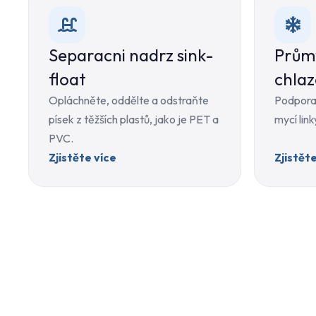
Separacni nadrz sink-
Prům
float
chlaz
Opláchněte, oddělte a odstraňte
Podpora 
písek z těžších plastů, jako je PET a
mycí link
PVC.
Zjistěte více
Zjistět