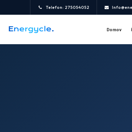
Telefon: 275054052
Info@ene
Domov