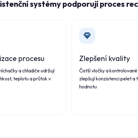
istenční systémy podporují proces re
lizace procesu
Zlepšení kvality
míchačky a chladiče udržují
Čistší vločky a kontrolované
vlhkost, teplotu a průtok v
zlepšují konzistenci pelet a t
hodnotu.