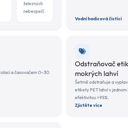
železných
nebezpečí.
Vodní hadicová čistící
Odstraňovač etik
mokrých lahví
 izolací a časovačem 0–30
Šetrně odstraňuje a vyplav
etikety PET lahví v jednom 
efektivitou >95%.
Zjistěte více