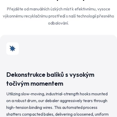
Přejděte od manuálních úzkých míst k efektivnímu, vysoce
výkonnému recyklačnímu prostředí s naší technologií přesného
odbalování.
Dekonstrukce balíků s vysokým
točivým momentem
Utilizing slow-moving, industrial-strength hooks mounted
on a robust drum, our debaler aggressively tears through
high-tension binding wires. This automated process
shatters compacted bales, delivering a loosened, uniform