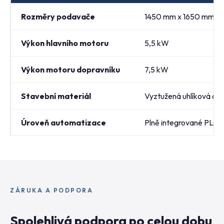
Rozměry podavače
1450 mm x 1650 mm
Výkon hlavního motoru
5,5 kW
Výkon motoru dopravníku
7,5 kW
Stavební materiál
Vyztužená uhlíková oce
Úroveň automatizace
Plně integrované PLC ř
ZÁRUKA A PODPORA
Spolehlivá podpora po celou dobu