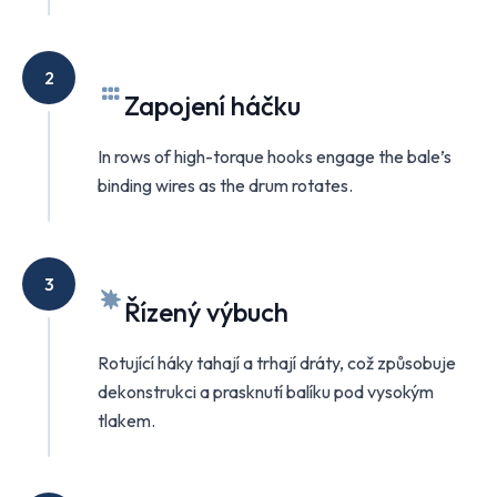
2
Zapojení háčku
In rows of high-torque hooks engage the bale’s
binding wires as the drum rotates.
3
Řízený výbuch
Rotující háky tahají a trhají dráty, což způsobuje
dekonstrukci a prasknutí balíku pod vysokým
tlakem.