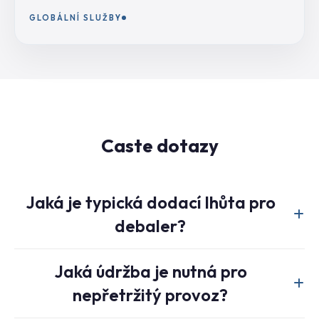
GLOBÁLNÍ SLUŽBY
Caste dotazy
Jaká je typická dodací lhůta pro
debaler?
Standardní dodací lhůta pro samostatný debalovací lis je
Jaká údržba je nutná pro
přibližně 30 dní. U integrovaných recyklačních linek se
nepřetržitý provoz?
dodací lhůty pohybují od 60 do 90 dní v závislosti na
přizpůsobení a technických požadavcích.