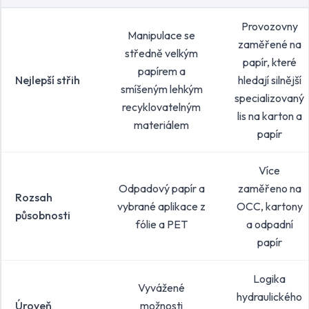
Provozovny
Manipulace se
zaměřené na
středně velkým
papír, které
papírem a
Nejlepší střih
hledají silnější
smíšeným lehkým
specializovaný
recyklovatelným
lis na karton a
materiálem
papír
Více
Odpadový papír a
zaměřeno na
Rozsah
vybrané aplikace z
OCC, kartony
působnosti
fólie a PET
a odpadní
papír
Logika
Vyvážené
hydraulického
Úroveň
možnosti