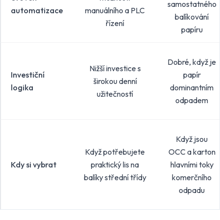
samostatného
automatizace
manuálního a PLC
balíkování
řízení
papíru
Dobré, když je
Nižší investice s
Investiční
papír
širokou denní
logika
dominantním
užitečností
odpadem
Když jsou
Když potřebujete
OCC a karton
Kdy si vybrat
praktický lis na
hlavními toky
balíky střední třídy
komerčního
odpadu