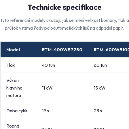
Technicke specifikace
Tyto referenční modely ukazují, jak se mění velikost komory, tlak a
průtok v rámci řady poloautomatických lisů na odpadní papír.
Model
RTM-400WB7280
RTM-600WB10
Tlak
40 tun
60 tun
Výkon
hlavního
11 kW
15 kW
motoru
Doba cyklu
19 s
23 s
Ropná