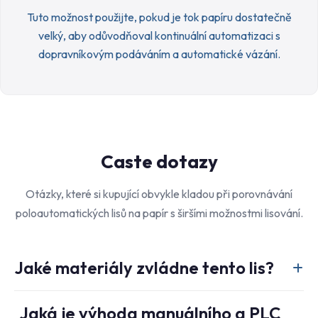
Tuto možnost použijte, pokud je tok papíru dostatečně
velký, aby odůvodňoval kontinuální automatizaci s
dopravníkovým podáváním a automatické vázání.
Caste dotazy
Otázky, které si kupující obvykle kladou při porovnávání
poloautomatických lisů na papír s širšími možnostmi lisování.
Jaké materiály zvládne tento lis?
Je určen pro odpadní papír, karton, kartóny a v závislosti na
Jaká je výhoda manuálního a PLC