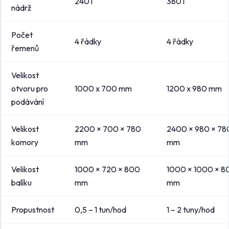
240 l
380 l
nádrž
Počet
4 řádky
4 řádky
řemenů
Velikost
otvoru pro
1000 x 700 mm
1200 x 980 mm
podávání
Velikost
2200 × 700 × 780
2400 × 980 × 78
komory
mm
mm
Velikost
1000 × 720 × 800
1000 × 1000 × 8
balíku
mm
mm
Propustnost
0,5 – 1 tun/hod
1 – 2 tuny/hod