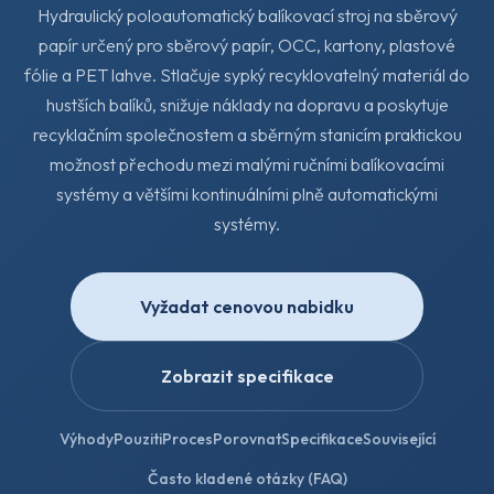
Hydraulický poloautomatický balíkovací stroj na sběrový
papír určený pro sběrový papír, OCC, kartony, plastové
fólie a PET lahve. Stlačuje sypký recyklovatelný materiál do
hustších balíků, snižuje náklady na dopravu a poskytuje
recyklačním společnostem a sběrným stanicím praktickou
možnost přechodu mezi malými ručními balíkovacími
systémy a většími kontinuálními plně automatickými
systémy.
Vyžadat cenovou nabidku
Zobrazit specifikace
Výhody
Pouziti
Proces
Porovnat
Specifikace
Související
Často kladené otázky (FAQ)