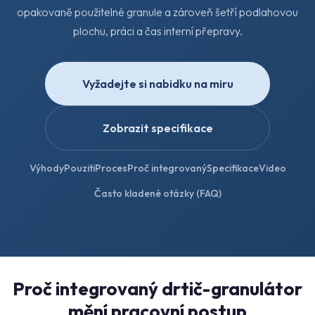
opakovaně použitelné granule a zároveň šetří podlahovou
plochu, práci a čas interní přepravy.
Vyžadejte si nabidku na miru
Zobrazit specifikace
Výhody
Pouziti
Proces
Proč integrovaný
Specifikace
Video
Často kladené otázky (FAQ)
Proč integrovaný drtič-granulátor
mění pracovní postup