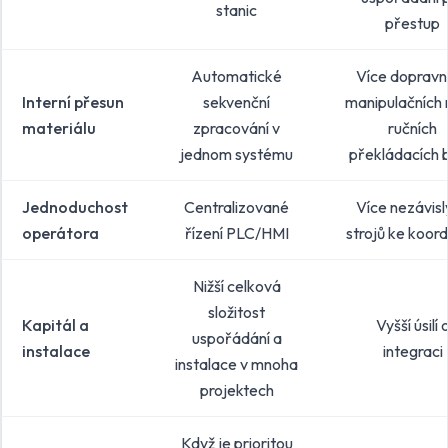
stanic
přestup
Automatické
Více dopravn
Interní přesun
sekvenční
manipulačních
materiálu
zpracování v
ručních
jednom systému
překládacích 
Jednoduchost
Centralizované
Více nezávisl
operátora
řízení PLC/HMI
strojů ke koord
Nižší celková
složitost
Kapitál a
Vyšší úsilí 
uspořádání a
instalace
integraci
instalace v mnoha
projektech
Když je prioritou