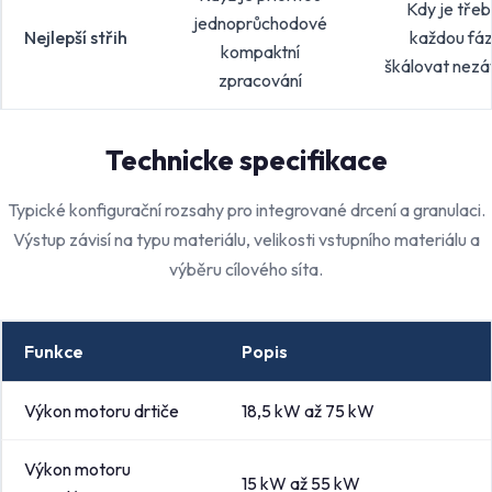
Kdy je tře
jednoprůchodové
Nejlepší střih
každou fáz
kompaktní
škálovat nezáv
zpracování
Technicke specifikace
Typické konfigurační rozsahy pro integrované drcení a granulaci.
Výstup závisí na typu materiálu, velikosti vstupního materiálu a
výběru cílového síta.
Funkce
Popis
Výkon motoru drtiče
18,5 kW až 75 kW
Výkon motoru
15 kW až 55 kW