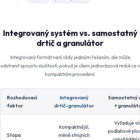
Integrovaný systém vs. samostatný
drtič a granulátor
Integrovaný formát není vždy jediným řešením, ale může
odstranit spoustu složitostí, pokud je cílem jednorázová redukce v
kompaktním provedení.
Rozhodovací
Integrovaný
Samostatný d
faktor
drtič-granulátor
+ granulát
Vyžaduje ví
Kompaktnější,
podlahové plo
Stopa
méně strojních
uspořádání 