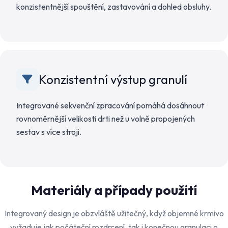
konzistentnější spouštění, zastavování a dohled obsluhy.
Konzistentní výstup granulí
Integrované sekvenční zpracování pomáhá dosáhnout
rovnoměrnější velikosti drti než u volně propojených
sestav s více stroji.
Materiály a případy použití
Integrovaný design je obzvláště užitečný, když objemné krmivo
vyžaduje jak počáteční rozdrcení, tak i konečnou granulaci o