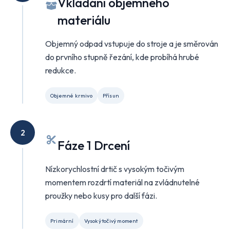
Vkládání objemného
materiálu
Objemný odpad vstupuje do stroje a je směrován
do prvního stupně řezání, kde probíhá hrubé
redukce.
Objemné krmivo
Přísun
2
Fáze 1 Drcení
Nízkorychlostní drtič s vysokým točivým
momentem rozdrtí materiál na zvládnutelné
proužky nebo kusy pro další fázi.
Primární
Vysoký točivý moment