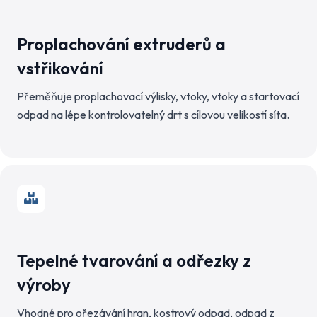
Proplachování extruderů a
vstřikování
Přeměňuje proplachovací výlisky, vtoky, vtoky a startovací
odpad na lépe kontrolovatelný drt s cílovou velikostí síta.
Tepelné tvarování a odřezky z
výroby
Vhodné pro ořezávání hran, kostrový odpad, odpad z