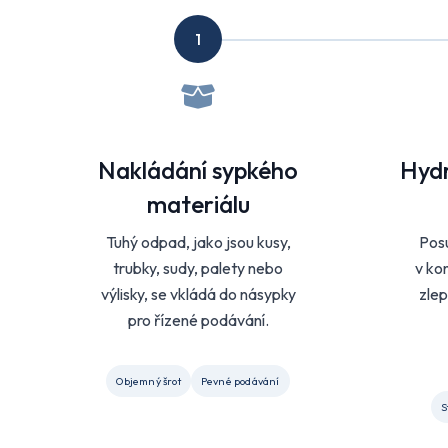
1
Nakládání sypkého
Hydr
materiálu
Tuhý odpad, jako jsou kusy,
Posu
trubky, sudy, palety nebo
v ko
výlisky, se vkládá do násypky
zlep
pro řízené podávání.
Objemný šrot
Pevné podávání
S