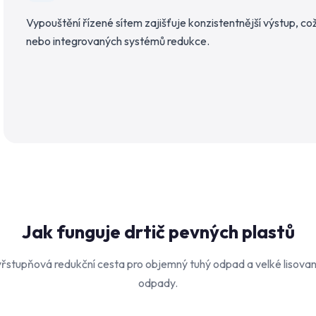
Vypouštění řízené sítem zajišťuje konzistentnější výstup, co
nebo integrovaných systémů redukce.
Jak funguje drtič pevných plastů
tyřstupňová redukční cesta pro objemný tuhý odpad a velké lisova
odpady.