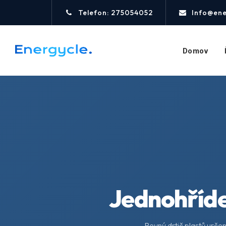
Telefon: 275054052
Info@ene
Domov
Jednohřídel
Pevný drtič plastů určen