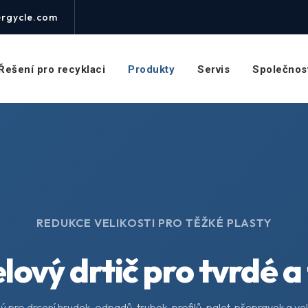
rgycle.com
Řešení pro recyklaci
Produkty
Servis
Společnos
REDUKCE VELIKOSTI PRO TĚŽKÉ PLASTY
ový drtič pro tvrdé a
ý pro drcení hrudek, odpadů, trubek, profilů, palet, přepravek a vel