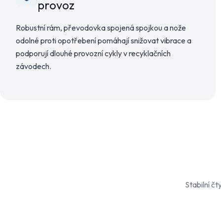
provoz
Robustní rám, převodovka spojená spojkou a nože
odolné proti opotřebení pomáhají snižovat vibrace a
podporují dlouhé provozní cykly v recyklačních
závodech.
Stabilní č