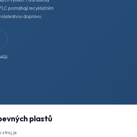
 PLC pomáhají recyklačním
 následnou dopravu.
FAQ)
 pevných plastů
 stroj je