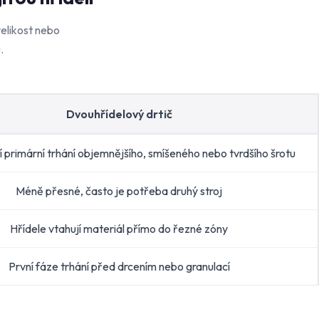
elikost nebo
.
Dvouhřídelový drtič
í primární trhání objemnějšího, smíšeného nebo tvrdšího šrotu
Méně přesné, často je potřeba druhý stroj
Hřídele vtahují materiál přímo do řezné zóny
První fáze trhání před drcením nebo granulací