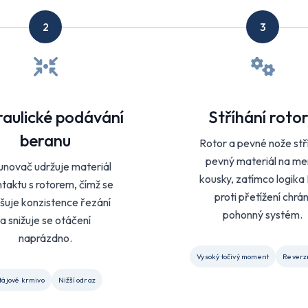
2
3
aulické podávání
Stříhání roto
beranu
Rotor a pevné nože stří
pevný materiál na me
novač udržuje materiál
kousky, zatímco logika
ntaktu s rotorem, čímž se
proti přetížení chrán
šuje konzistence řezání
pohonný systém.
a snižuje se otáčení
naprázdno.
Vysoký točivý moment
Reverz
tájové krmivo
Nižší odraz