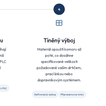
4
ru
Tíněný výboj
hají
Materiál opouští komoru až
nší
poté, co dosáhne
 PLC
specifikované velikosti
í
požadované vaším drtičem,
prací linkou nebo
dopravníkovým systémem.
ní PLC
Definovaný výstup
Připraveno na linku