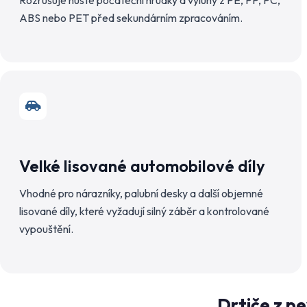
Rozrušuje husté počáteční hrudky a výluhy z PE, PP, PC,
ABS nebo PET před sekundárním zpracováním.
Velké lisované automobilové díly
Vhodné pro nárazníky, palubní desky a další objemné
lisované díly, které vyžadují silný záběr a kontrolované
vypouštění.
Drtiče z pe