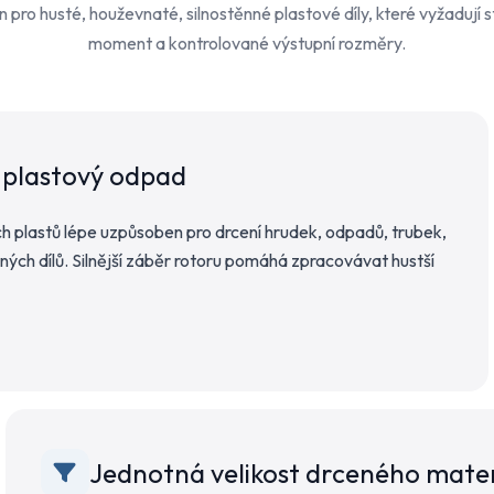
 pro husté, houževnaté, silnostěnné plastové díly, které vyžadují st
moment a kontrolované výstupní rozměry.
 plastový odpad
ých plastů lépe uzpůsoben pro drcení hrudek, odpadů, trubek,
ých dílů. Silnější záběr rotoru pomáhá zpracovávat hustší
Jednotná velikost drceného mater