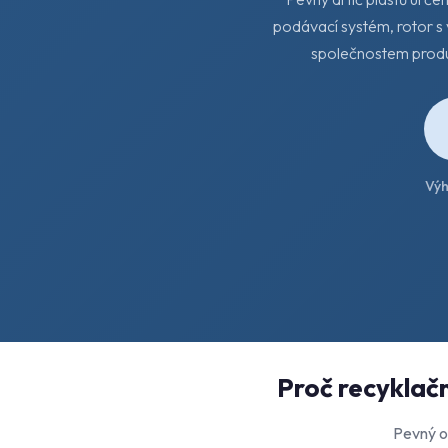
podávací systém, rotor s
společnostem produ
Vý
Proč recyklačn
Pevný od