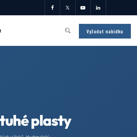
Vyžadat nabidku
t
 tuhé plasty
kých výlisků. Hydraulický