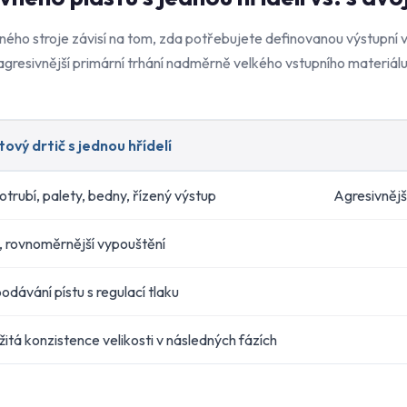
ého stroje závisí na tom, zda potřebujete definovanou výstupní v
agresivnější primární trhání nadměrně velkého vstupního materiálu
ový drtič s jednou hřídelí
otrubí, palety, bedny, řízený výstup
Agresivnějš
é, rovnoměrnější vypouštění
odávání pístu s regulací tlaku
žitá konzistence velikosti v následných fázích