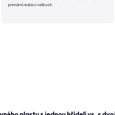
primární redukci velikosti.
vného plastu s jednou hřídelí vs. s dvoj