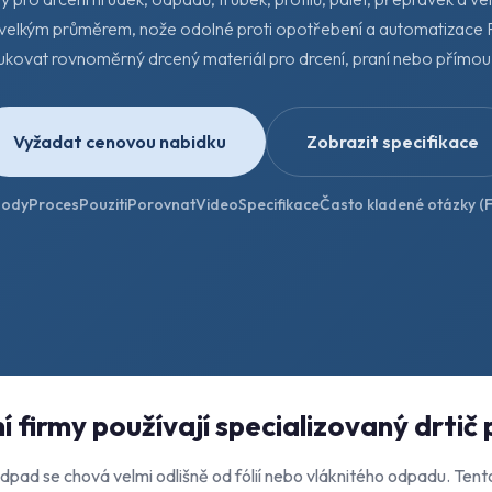
 velkým průměrem, nože odolné proti opotřebení a automatizace
kovat rovnoměrný drcený materiál pro drcení, praní nebo přímou
Vyžadat cenovou nabidku
Zobrazit specifikace
hody
Proces
Pouziti
Porovnat
Video
Specifikace
Často kladené otázky (
í firmy používají specializovaný drtič
pad se chová velmi odlišně od fólií nebo vláknitého odpadu. Tento