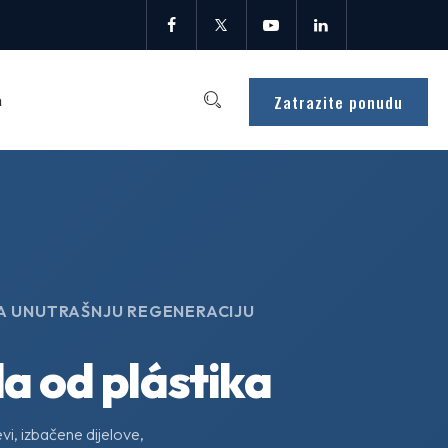
Zatrazite ponudu
a
ZA UNUTRAŠNJU REGENERACIJU
a od plástika
evi, izbačene dijelove,