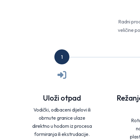
Radni proce
veličine p
1
Uloži otpad
Režanje
Vodički, odbaceni dijelovi ili
obrnute granice ulaze
Roto
direktno u hodom iz procesa
n
formiranja ili ekstrudacije.
plast