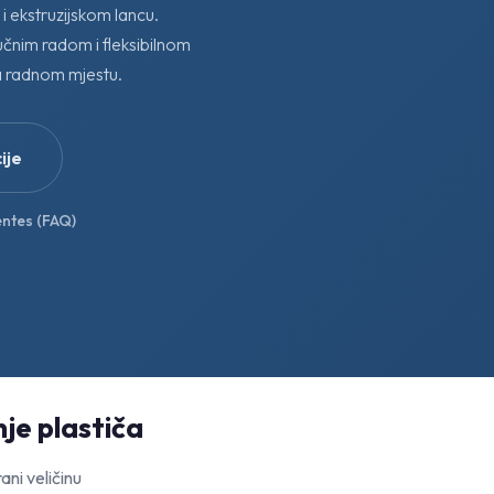
 ekstruzijskom lancu.
učnim radom i fleksibilnom
na radnom mjestu.
ije
ntes (FAQ)
nje plastiča
ni veličinu