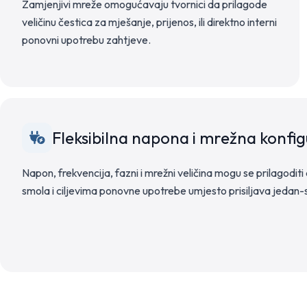
Zamjenjivi mreže omogućavaju tvornici da prilagode
veličinu čestica za mješanje, prijenos, ili direktno interni
ponovni upotrebu zahtjeve.
Fleksibilna napona i mrežna konfig
Napon, frekvencija, fazni i mrežni veličina mogu se prilagodit
smola i ciljevima ponovne upotrebe umjesto prisiljava jedan-s