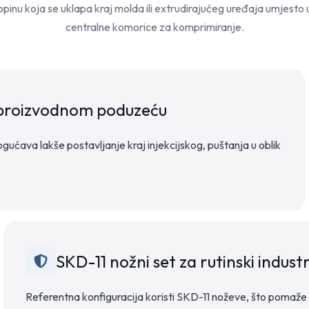
topinu koja se uklapa kraj molda ili extrudirajućeg uređaja umjesto 
centralne komorice za komprimiranje.
a proizvodnom poduzeću
gućava lakše postavljanje kraj injekcijskog, puštanja u oblik
SKD-11 nožni set za rutinski industr
Referentna konfiguracija koristi SKD-11 noževe, što pomaže 