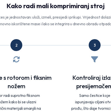
Kako radi mali komprimiranj stroj
s je jednostavan: uloži, izmeli, presijedi i prikupi. Vrijednost dolazi
onovno iskorištene mase i lako se integrira u dnevno obradu otpada 
2
3
 s rotorom i fiksnim
Kontroliraj izla
nožem
presijemače
r radi suprotno fiksnom
Samo čestice koje
ožem kako bi se ulazni
ispunjavaju ciljani ot
ični materijali smanjili na
prođu, što daje tvornici