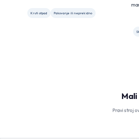
man
Kruti otpad
Pakovanje ili neprekidno
S
Mali
Pravi stroj o