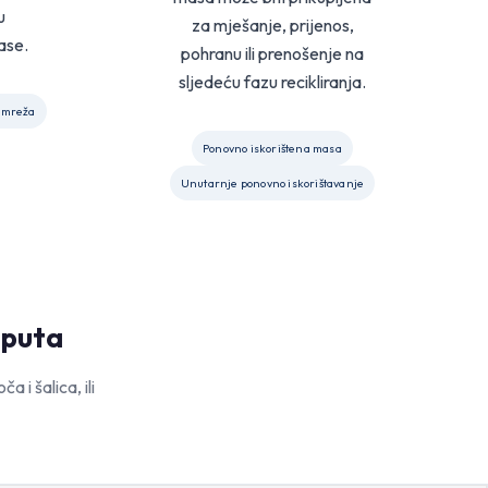
u
za mješanje, prijenos,
ase.
pohranu ili prenošenje na
sljedeću fazu recikliranja.
 mreža
Ponovno iskorištena masa
Unutarnje ponovno iskorištavanje
 puta
 i šalica, ili