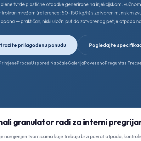
alene tvrde plastične otpadke generirane na injekcijskom, vučnom i
ontroliran mrežom (referenca: 50–150 kg/h) s zatvorenim, niskim zv
apona — praktičan, niski uložni put do zatvorenog petlje otpada 
trazite prilagodenu ponudu
Pogledajte specifikac
Primjene
Proces
Usporedi
Naočale
Galerija
Povezano
Preguntas Frecue
ali granulator radi za interni pregrija
 je namjenjen tvornicama koje trebaju brzi povrat otpada, kontrolira