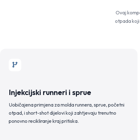
Ovaj kompak
otpada koji
Injekcijski runneri i sprue
Uobičajena primjena za molda runnera, sprue, početni
otpad, i short-shot dijelovi koji zahtjevaju trenutno
ponovno recikliranje kraj pritiska.