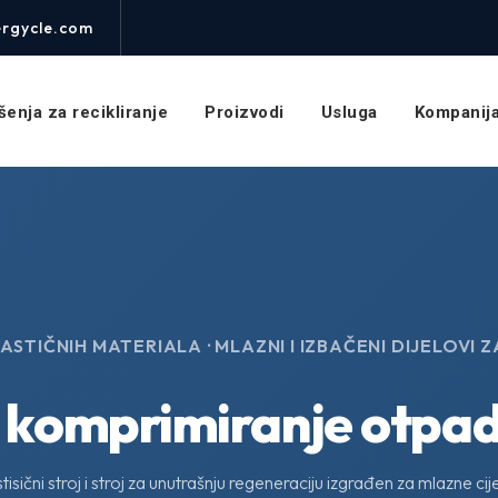
rgycle.com
šenja za recikliranje
Proizvodi
Usluga
Kompanij
TIČNIH MATERIALA · MLAZNI I IZBAČENI DIJELOVI 
a komprimiranje otpad
isični stroj i stroj za unutrašnju regeneraciju izgrađen za mlazne cij