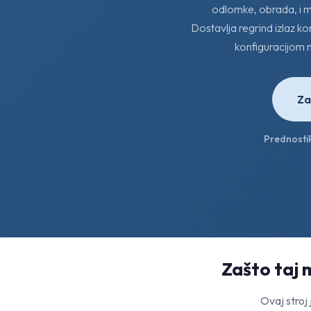
odlomke, obrada, i m
Dostavlja regrind izlaz k
konfiguracijom n
Za
Prednosti
Zašto taj m
Ovaj stroj