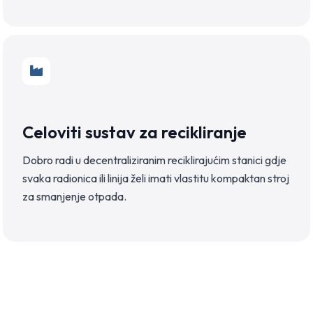
Celoviti sustav za recikliranje
Dobro radi u decentraliziranim reciklirajućim stanici gdje
svaka radionica ili linija želi imati vlastitu kompaktan stroj
za smanjenje otpada.