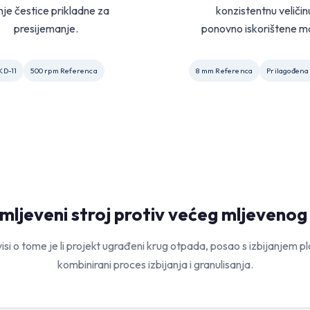
je čestice prikladne za
konzistentnu veličin
presijemanje.
ponovno iskorištene m
KD-11
500 rpm Referenca
8 mm Referenca
Prilagođena
 mljeveni stroj protiv većeg mljevenog
visi o tome je li projekt ugrađeni krug otpada, posao s izbijanjem ploča
kombinirani proces izbijanja i granulisanja.