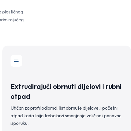
g plastičnog
primirajućeg
Extrudirajući obrnuti dijelovi i rubni
otpad
Utičan za profil odlomci, list obrnute dijelove, i početni
otpad kada linija treba brzi smanjenje veličine i ponovno
isporuku.