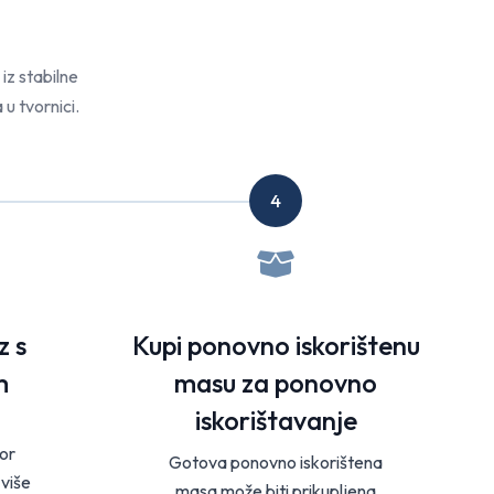
 iz stabilne
u tvornici.
4
z s
Kupi ponovno iskorištenu
m
masu za ponovno
iskorištavanje
vor
Gotova ponovno iskorištena
 više
masa može biti prikupljena