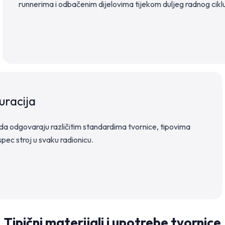
runnerima i odbačenim dijelovima tijekom duljeg radnog cikl
uracija
i da odgovaraju različitim standardima tvornice, tipovima
pec stroj u svaku radionicu.
Tipični materijali i upotrebe tvornice