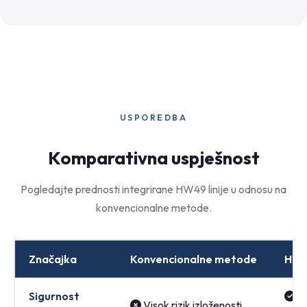
USPOREDBA
Komparativna uspješnost
Pogledajte prednosti integrirane HW49 linije u odnosu na
konvencionalne metode.
Značajka
Konvencionalne metode
HW4
Sigurnost
Po
Visok rizik izloženosti