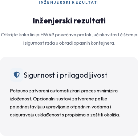
INŽENJERSKI REZULTATI
Inženjerski rezultati
Otkrijte kako linija HW49 povećava protok, učinkovitost čišćenja
i sigurnost rada u obradi opasnih kontejnera.
Sigurnost i prilagodljivost
Potpuno zatvoreni automatizirani proces minimizira
izloženost. Opcionalni sustavi zatvorene petlje
pojednostavljuju upravljanje otpadnim vodama i
osiguravaju usklađenost s propisima o zaštiti okoliša.