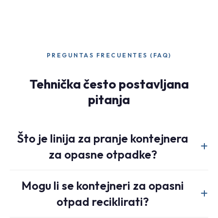
PREGUNTAS FRECUENTES (FAQ)
Tehnička često postavljana
pitanja
Što je linija za pranje kontejnera
za opasne otpadke?
An HW49-B kontejner za odlučni otpad pranje linija je
Mogu li se kontejneri za opasni
dizajniran za sigurnu obradu kontaminiranih plastičnih cijevi,
otpad reciklirati?
IBC kontejnera i kontejnera koji su sadržavali kemikalije, ulje
ili opasne materijale. Uključuje sustav za održavanje,