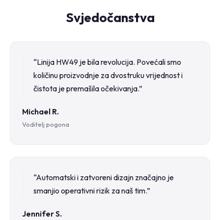
Svjedočanstva
“Linija HW49 je bila revolucija. Povećali smo
količinu proizvodnje za dvostruku vrijednost i
čistota je premašila očekivanja.”
Michael R.
Voditelj pogona
“Automatski i zatvoreni dizajn značajno je
smanjio operativni rizik za naš tim.”
Jennifer S.