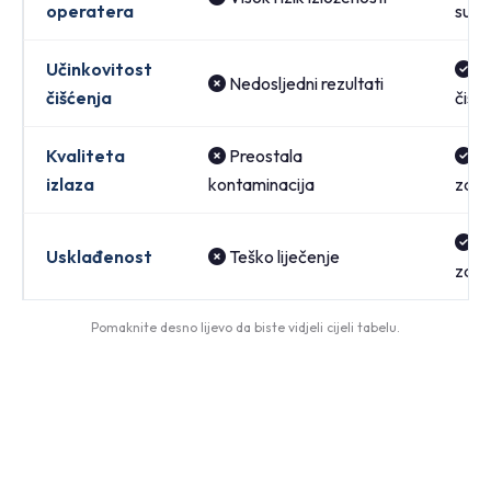
operatera
sust
Učinkovitost
Vi
Nedosljedni rezultati
čišćenja
čist
Kvaliteta
Preostala
Vi
izlaza
kontaminacija
za v
Re
Usklađenost
Teško liječenje
zatv
Pomaknite desno lijevo da biste vidjeli cijeli tabelu.