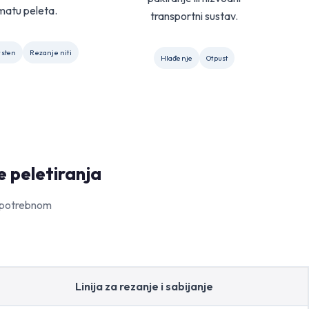
matu peleta.
transportni sustav.
rsten
Rezanje niti
Hlađenje
Otpust
e peletiranja
, potrebnom
Linija za rezanje i sabijanje