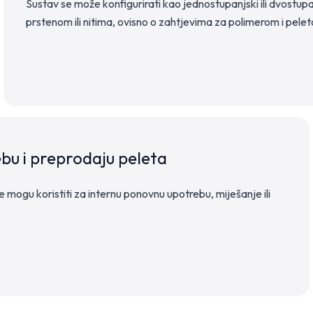
Sustav se može konfigurirati kao jednostupanjski ili dvostup
prstenom ili nitima, ovisno o zahtjevima za polimerom i pele
bu i preprodaju peleta
 se mogu koristiti za internu ponovnu upotrebu, miješanje ili