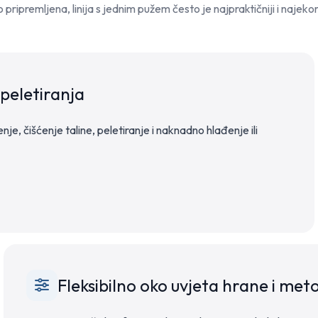
pripremljena, linija s jednim pužem često je najpraktičniji i najekon
peletiranja
enje, čišćenje taline, peletiranje i naknadno hlađenje ili
Fleksibilno oko uvjeta hrane i met