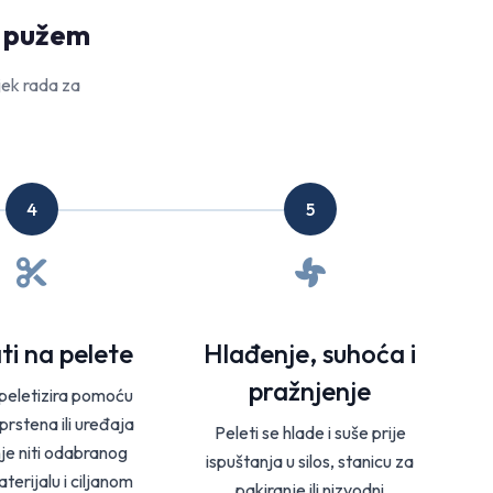
m pužem
ijek rada za
4
5
ti na pelete
Hlađenje, suhoća i
pražnjenje
 peletizira pomoću
rstena ili uređaja
Peleti se hlade i suše prije
je niti odabranog
ispuštanja u silos, stanicu za
erijalu i ciljanom
pakiranje ili nizvodni