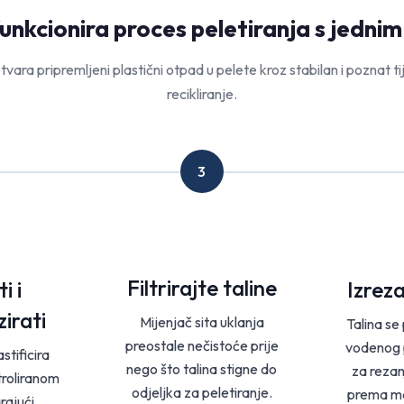
unkcionira proces peletiranja s jedni
vara pripremljeni plastični otpad u pelete kroz stabilan i poznat t
recikliranje.
3
Filtrirajte taline
i i
Izreza
irati
Mijenjač sita uklanja
Talina se
preostale nečistoće prije
vodenog p
astificira
nego što talina stigne do
za rezan
troliranom
odjeljka za peletiranje.
prema mat
rajući