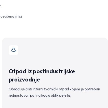
e
 osušena ili na
Otpad iz postindustrijske
proizvodnje
Obrađuje čisti interni tvornički otpad kojem je potreban
jednostavan put natrag u oblik peleta.