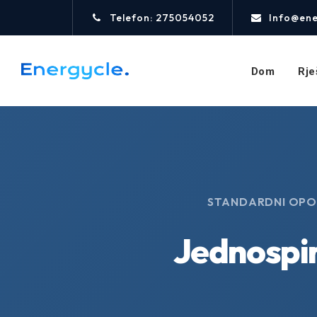
Telefon: 275054052
Info@ene
Dom
Rje
STANDARDNI OPOR
Jednospir