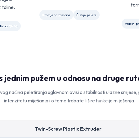
for
 taline.
Promjena zaslona
Čistije pelete
Vodeni p
lična talina
s jednim pužem u odnosu na druge rut
vog načina peletiranja uglavnom ovisi o stabilnosti ulazne smjese
intenzitetu miješanja i o tome trebate li šire funkcije miješanja.
Twin-Screw Plastic Extruder