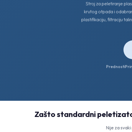
Stroj za peletiranje pla
krutog otpada i odabranih
plastifikaciju, filtraciju 
Prednosti
Pri
Zašto standardni peletizato
Nije za svaki