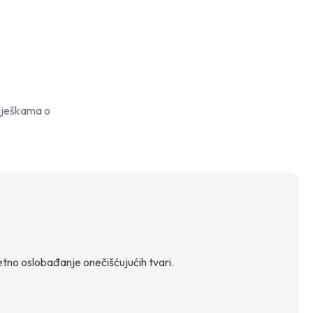
ilješkama o
etno oslobađanje onečišćujućih tvari.