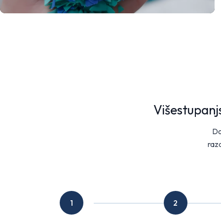
Višestupanj
Do
razd
1
2