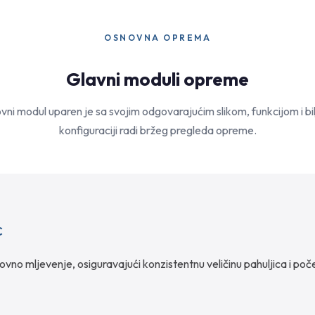
OSNOVNA OPREMA
Glavni moduli opreme
vni modul uparen je sa svojim odgovarajućim slikom, funkcijom i b
konfiguraciji radi bržeg pregleda opreme.
c
vno mljevenje, osiguravajući konzistentnu veličinu pahuljica i poč