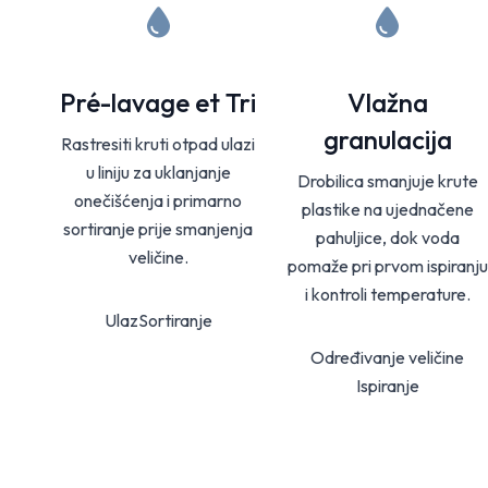
Pré-lavage et Tri
Vlažna
granulacija
Rastresiti kruti otpad ulazi
u liniju za uklanjanje
Drobilica smanjuje krute
onečišćenja i primarno
plastike na ujednačene
sortiranje prije smanjenja
pahuljice, dok voda
veličine.
pomaže pri prvom ispiranju
i kontroli temperature.
Ulaz
Sortiranje
Određivanje veličine
Ispiranje