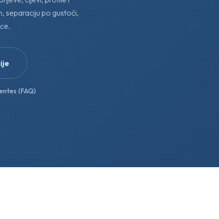
m, separaciju po gustoći,
ice.
ije
entes (FAQ)