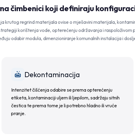
a čimbenici koji definiraju konfiguracij
ja krutog regrind materijala ovise o mješavini materijala, kontamina
 strategiji korištenja vode, opterećenju održavanja i raspoloživom p
đuju odabir modula, dimenzioniranje komunalnih instalacija i dosl
Dekontaminacija
Intenzitet čišćenja odabire se prema opterećenju
etiketa, kontaminaciji uljem ili ljepilom, sadržaju sitnih
čestica te prema tome je li potrebno hladno ili vruće
pranje.