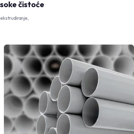
isoke čistoće
 ekstrudiranje,