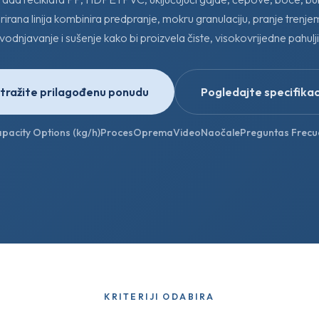
grirana linija kombinira predpranje, mokru granulaciju, pranje trenje
odnjavanje i sušenje kako bi proizvela čiste, visokovrijedne pahulj
tražite prilagođenu ponudu
Pogledajte specifikac
pacity Options (kg/h)
Proces
Oprema
Video
Naočale
Preguntas Frecu
KRITERIJI ODABIRA