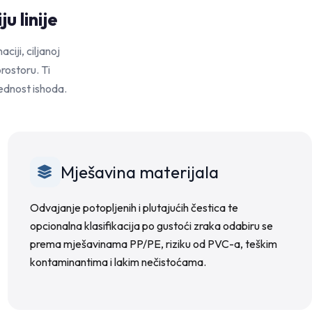
u linije
ciji, ciljanoj
rostoru. Ti
jednost ishoda.
Mješavina materijala
Odvajanje potopljenih i plutajućih čestica te
opcionalna klasifikacija po gustoći zraka odabiru se
prema mješavinama PP/PE, riziku od PVC-a, teškim
kontaminantima i lakim nečistoćama.