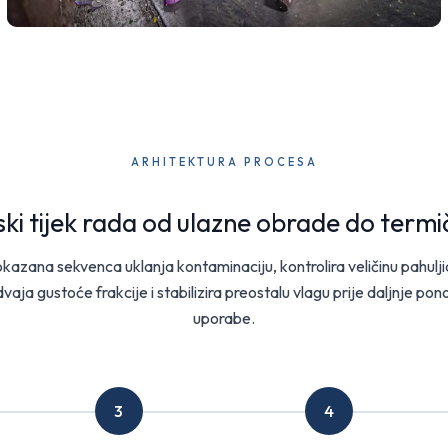
ARHITEKTURA PROCESA
ski tijek rada od ulazne obrade do termi
kazana sekvenca uklanja kontaminaciju, kontrolira veličinu pahulji
vaja gustoće frakcije i stabilizira preostalu vlagu prije daljnje po
uporabe.
3
4