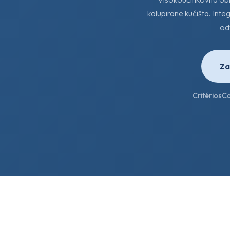
kalupirane kućišta. Inte
odv
Za
Critérios
Ca