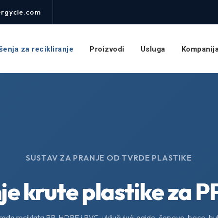
rgycle.com
šenja za recikliranje
Proizvodi
Usluga
Kompanij
SUSTAV ZA PRANJE OD TVRDE PLASTIKE
nje krute plastike za 
da reciklata PP, HDPE i PVC, uključujući gajde, čepove, boce, bubnj