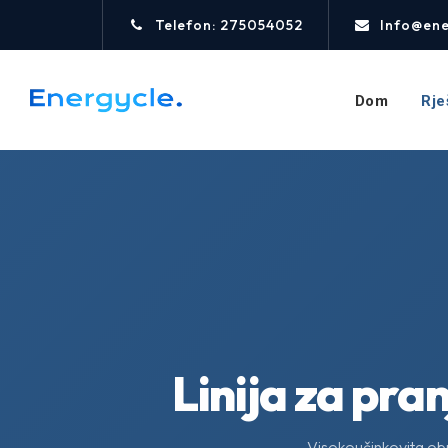
Telefon: 275054052
Info@ene
Dom
Rje
Linija za pra
Visokoučinkovita obra