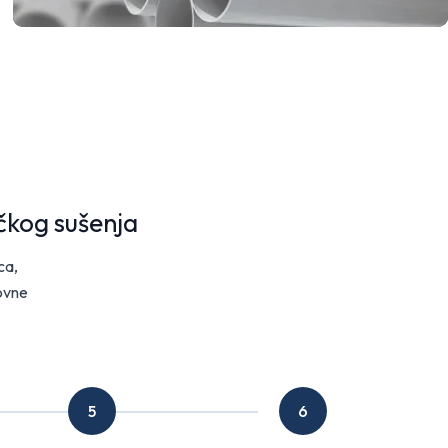
čkog sušenja
ca,
novne
5
6