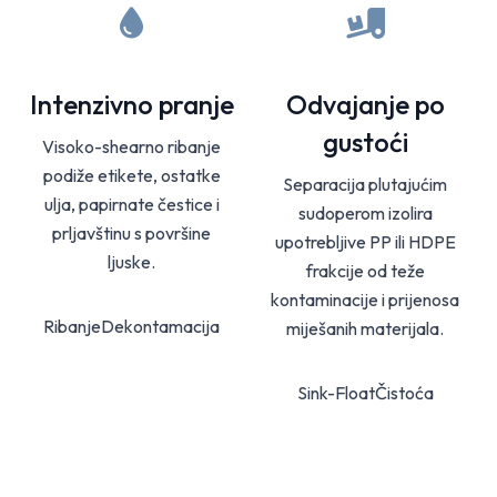
Intenzivno pranje
Odvajanje po
gustoći
Visoko-shearno ribanje
podiže etikete, ostatke
Separacija plutajućim
ulja, papirnate čestice i
sudoperom izolira
prljavštinu s površine
upotrebljive PP ili HDPE
ljuske.
frakcije od teže
kontaminacije i prijenosa
Ribanje
Dekontamacija
miješanih materijala.
Sink-Float
Čistoća