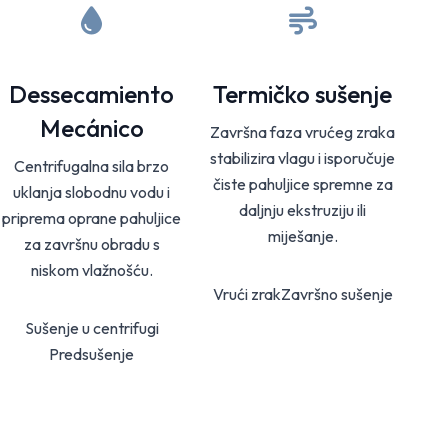
Dessecamiento
Termičko sušenje
Mecánico
Završna faza vrućeg zraka
stabilizira vlagu i isporučuje
Centrifugalna sila brzo
čiste pahuljice spremne za
uklanja slobodnu vodu i
daljnju ekstruziju ili
priprema oprane pahuljice
miješanje.
za završnu obradu s
niskom vlažnošću.
Vrući zrak
Završno sušenje
Sušenje u centrifugi
Predsušenje