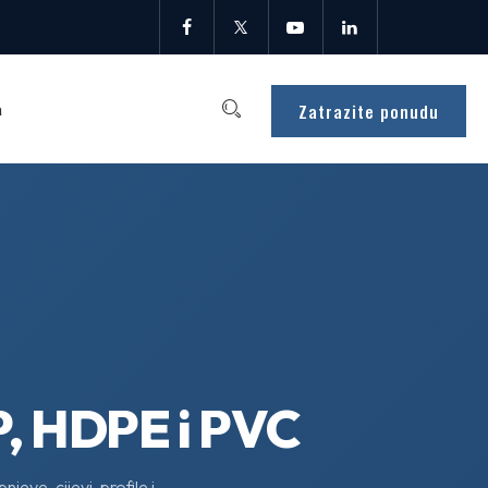
Zatrazite ponudu
a
PP, HDPE i PVC
eve, cijevi, profile i