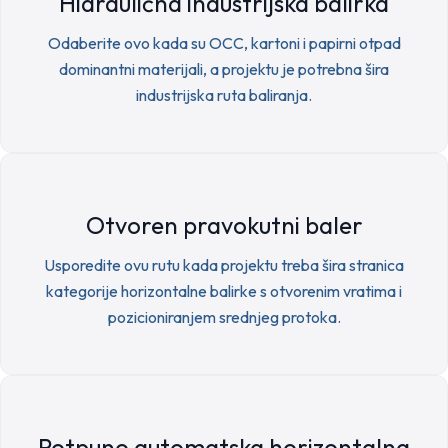
Hidraulična industrijska balirka
Odaberite ovo kada su OCC, kartoni i papirni otpad
dominantni materijali, a projektu je potrebna šira
industrijska ruta baliranja.
Otvoren pravokutni baler
Usporedite ovu rutu kada projektu treba šira stranica
kategorije horizontalne balirke s otvorenim vratima i
pozicioniranjem srednjeg protoka.
Potpuno automatska horizontalna