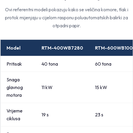
Ovi referentni modeli pokazuju kako se veličina komore, tlak i
protok mijenjaju u cijelom rasponu poluautomatskih balirki za
otpadni papir.
Model
RTM-400WB7280
RTM-600WB100
Pritisak
40 tona
60 tona
Snaga
glavnog
11 kW
15 kW
motora
Vrijeme
19 s
23 s
ciklusa