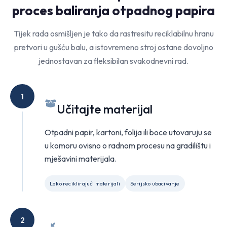
proces baliranja otpadnog papira
Tijek rada osmišljen je tako da rastresitu reciklabilnu hranu
pretvori u gušću balu, a istovremeno stroj ostane dovoljno
jednostavan za fleksibilan svakodnevni rad.
1
Učitajte materijal
Otpadni papir, kartoni, folija ili boce utovaruju se
u komoru ovisno o radnom procesu na gradilištu i
mješavini materijala.
Lako reciklirajući materijali
Serijsko ubacivanje
2