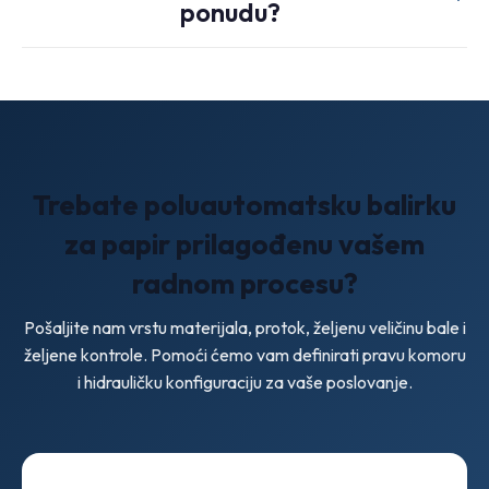
ponudu?
put baliranja s nižim ulaganjima.
Molimo vas da podijelite svoju mješavinu materijala, satni ili
dnevni volumen, ciljanu veličinu bale, uvjete napajanja i
želite li ručno ili PLC upravljanje.
Trebate poluautomatsku balirku
za papir prilagođenu vašem
radnom procesu?
Pošaljite nam vrstu materijala, protok, željenu veličinu bale i
željene kontrole. Pomoći ćemo vam definirati pravu komoru
i hidrauličku konfiguraciju za vaše poslovanje.