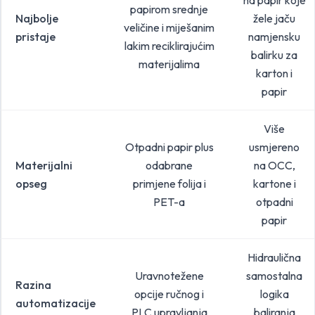
na papir koje
papirom srednje
Najbolje
žele jaču
veličine i miješanim
pristaje
namjensku
lakim reciklirajućim
balirku za
materijalima
karton i
papir
Više
Otpadni papir plus
usmjereno
Materijalni
odabrane
na OCC,
opseg
primjene folija i
kartone i
PET-a
otpadni
papir
Hidraulična
Uravnotežene
samostalna
Razina
opcije ručnog i
logika
automatizacije
PLC upravljanja
baliranja