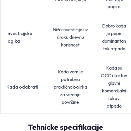
papira
Dobro kada
Niža investicija uz
Investicijska
je papir
široku dnevnu
logika
dominantan
korisnost
tok otpada
Kada su
Kada vam je
OCC i karton
potrebna
glavni
Kada odabrati
praktična balirka
komercijalni
za srednje
tokovi
površine
otpada
Tehnicke specifikacije