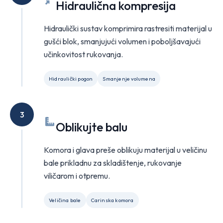
Hidraulična kompresija
Hidraulički sustav komprimira rastresiti materijal u
gušći blok, smanjujući volumen i poboljšavajući
učinkovitost rukovanja.
Hidraulički pogon
Smanjenje volumena
3
Oblikujte balu
Komora i glava preše oblikuju materijal u veličinu
bale prikladnu za skladištenje, rukovanje
viličarom i otpremu.
Veličina bale
Carinska komora