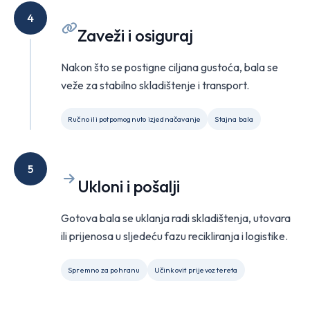
4
Zaveži i osiguraj
Nakon što se postigne ciljana gustoća, bala se
veže za stabilno skladištenje i transport.
Ručno ili potpomognuto izjednačavanje
Stajna bala
5
Ukloni i pošalji
Gotova bala se uklanja radi skladištenja, utovara
ili prijenosa u sljedeću fazu recikliranja i logistike.
Spremno za pohranu
Učinkovit prijevoz tereta