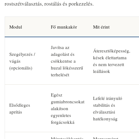
rostszétválasztás, rostálás és porkezelés.
Modul
Fő munkakör
Mit érint
Javítsa az
Áteresztőképesség,
Szegélyezés /
adagolást és
kések élettartama
vágás
csökkentse a
és nem tervezett
(opcionális)
huzal lökésszerű
leállások
terhelését
Egész
Lefelé irányuló
gumiabroncsokat
Elsődleges
stabilitás és
alakítson
aprítás
elválasztási
egyenletes
hatékonyság
forgácsokká
Méretcsökkentés
Morzsaméret-