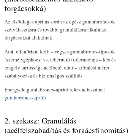
forgácsokká)
Az elsődleges aprítás során az egész gumiabroncsok
szétválasztásra és további granulálásra alkalmas
forgácsokká alakulnak.
Amit ellenőrizni kell: – vegyes gumiabroncs-típusok
(személygépkocsi vs. teherautó) toleranciája – kés és
tengely tartóssága acélbetét alatt – kiömlési méret
szabályozása és biztonságos szállítás
Energycle gumiabroncs-aprító referenciaszáma:
gumiabroncs-aprító
2. szakasz: Granulálás
(acélfelszabadítás és forgácsfinomítás)