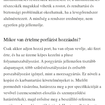
részecskék magukkal vihetik a rostot, és rendtartási és
biztonsági problémákat okozhatnak, ha a levegőrendszer
alulméretezett. A minőség a rendszer eredménye, nem
egyetlen gép jellemzője.
Mikor van értelme porfázist hozzáadni?
Csak akkor adjon hozzá port, ha van olyan vevője, aki fizet
érte, és ha az üzeme képes kezelni a plusz
folyamatszabályozást. A porgyártás jellemzően tisztább
alapanyagot, több szűrést/osztályozást és erősebb
porszabályozást igényel, mint a morzsagyártás. Ez növeli a
kopási és karbantartási követelményeket is. Mielőtt
pormodult vásárolna, határozza meg a por specifikációját a
vevővel (szemcseméret-eloszlás és szennyeződési
határértékek), majd erősítse meg a beszállító referencia