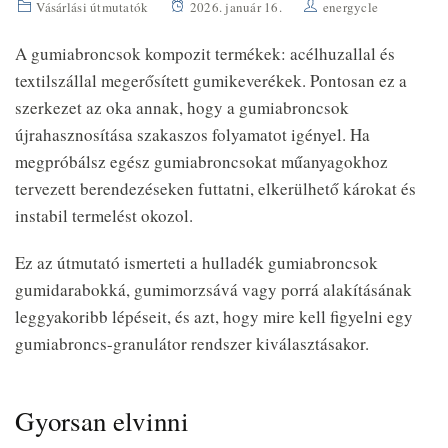
Vásárlási útmutatók
2026. január 16.
energycle
A gumiabroncsok kompozit termékek: acélhuzallal és
textilszállal megerősített gumikeverékek. Pontosan ez a
szerkezet az oka annak, hogy a gumiabroncsok
újrahasznosítása szakaszos folyamatot igényel. Ha
megpróbálsz egész gumiabroncsokat műanyagokhoz
tervezett berendezéseken futtatni, elkerülhető károkat és
instabil termelést okozol.
Ez az útmutató ismerteti a hulladék gumiabroncsok
gumidarabokká, gumimorzsává vagy porrá alakításának
leggyakoribb lépéseit, és azt, hogy mire kell figyelni egy
gumiabroncs-granulátor rendszer kiválasztásakor.
Gyorsan elvinni