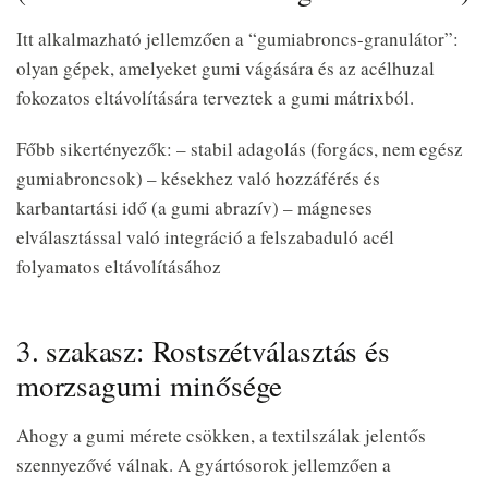
Itt alkalmazható jellemzően a “gumiabroncs-granulátor”:
olyan gépek, amelyeket gumi vágására és az acélhuzal
fokozatos eltávolítására terveztek a gumi mátrixból.
Főbb sikertényezők: – stabil adagolás (forgács, nem egész
gumiabroncsok) – késekhez való hozzáférés és
karbantartási idő (a gumi abrazív) – mágneses
elválasztással való integráció a felszabaduló acél
folyamatos eltávolításához
3. szakasz: Rostszétválasztás és
morzsagumi minősége
Ahogy a gumi mérete csökken, a textilszálak jelentős
szennyezővé válnak. A gyártósorok jellemzően a