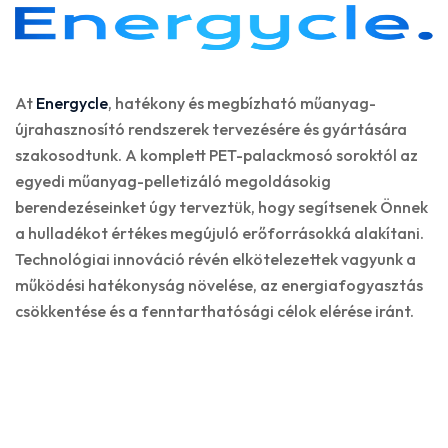
At
Energycle
, hatékony és megbízható műanyag-
újrahasznosító rendszerek tervezésére és gyártására
szakosodtunk. A komplett PET-palackmosó soroktól az
egyedi műanyag-pelletizáló megoldásokig
berendezéseinket úgy terveztük, hogy segítsenek Önnek
a hulladékot értékes megújuló erőforrásokká alakítani.
Technológiai innováció révén elkötelezettek vagyunk a
működési hatékonyság növelése, az energiafogyasztás
csökkentése és a fenntarthatósági célok elérése iránt.