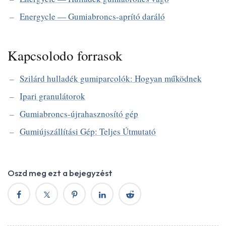
Energycle — Gumiabroncs-aprító daráló
Kapcsolodo forrasok
Szilárd hulladék gumiparcolók: Hogyan működnek
Ipari granulátorok
Gumiabroncs-újrahasznosító gép
Gumiújszállítási Gép: Teljes Útmutató
Oszd meg ezt a bejegyzést