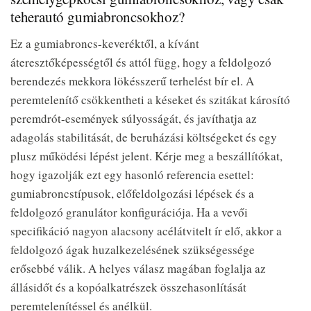
teherautó gumiabroncsokhoz?
Ez a gumiabroncs-keveréktől, a kívánt
áteresztőképességtől és attól függ, hogy a feldolgozó
berendezés mekkora lökésszerű terhelést bír el. A
peremtelenítő csökkentheti a késeket és szitákat károsító
peremdrót-események súlyosságát, és javíthatja az
adagolás stabilitását, de beruházási költségeket és egy
plusz működési lépést jelent. Kérje meg a beszállítókat,
hogy igazolják ezt egy hasonló referencia esettel:
gumiabroncstípusok, előfeldolgozási lépések és a
feldolgozó granulátor konfigurációja. Ha a vevői
specifikáció nagyon alacsony acélátvitelt ír elő, akkor a
feldolgozó ágak huzalkezelésének szükségessége
erősebbé válik. A helyes válasz magában foglalja az
állásidőt és a kopóalkatrészek összehasonlítását
peremtelenítéssel és anélkül.