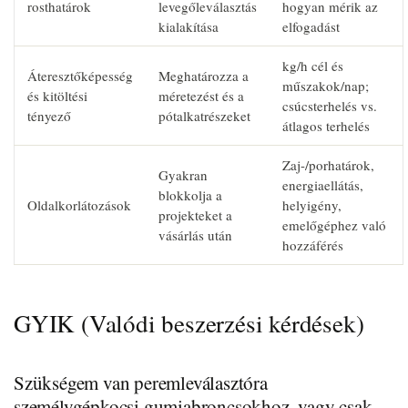
rosthatárok
levegőleválasztás
hogyan mérik az
kialakítása
elfogadást
kg/h cél és
Áteresztőképesség
Meghatározza a
műszakok/nap;
és kitöltési
méretezést és a
csúcsterhelés vs.
tényező
pótalkatrészeket
átlagos terhelés
Zaj-/porhatárok,
Gyakran
energiaellátás,
blokkolja a
Oldalkorlátozások
helyigény,
projekteket a
emelőgéphez való
vásárlás után
hozzáférés
GYIK (Valódi beszerzési kérdések)
Szükségem van peremleválasztóra
személygépkocsi gumiabroncsokhoz, vagy csak