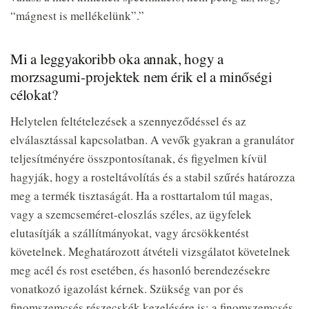
“mágnest is mellékelünk”.”
Mi a leggyakoribb oka annak, hogy a
morzsagumi-projektek nem érik el a minőségi
célokat?
Helytelen feltételezések a szennyeződéssel és az
elválasztással kapcsolatban. A vevők gyakran a granulátor
teljesítményére összpontosítanak, és figyelmen kívül
hagyják, hogy a rosteltávolítás és a stabil szűrés határozza
meg a termék tisztaságát. Ha a rosttartalom túl magas,
vagy a szemcseméret-eloszlás széles, az ügyfelek
elutasítják a szállítmányokat, vagy árcsökkentést
követelnek. Meghatározott átvételi vizsgálatot követelnek
meg acél és rost esetében, és hasonló berendezésekre
vonatkozó igazolást kérnek. Szükség van por és
finomszemcsés részecskék kezelésére is; a finomszemcsés