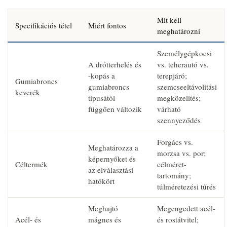
Mit kell
Specifikációs tétel
Miért fontos
meghatározni
Személygépkocsi
A drótterhelés és
vs. teherautó vs.
-kopás a
terepjáró;
Gumiabroncs
gumiabroncs
szemcseeltávolítási
keverék
típusától
megközelítés;
függően változik
várható
szennyeződés
Forgács vs.
Meghatározza a
morzsa vs. por;
képernyőket és
Céltermék
célméret-
az elválasztási
tartomány;
hatókört
túlméretezési tűrés
Meghajtó
Megengedett acél-
Acél- és
mágnes és
és rostátvitel;