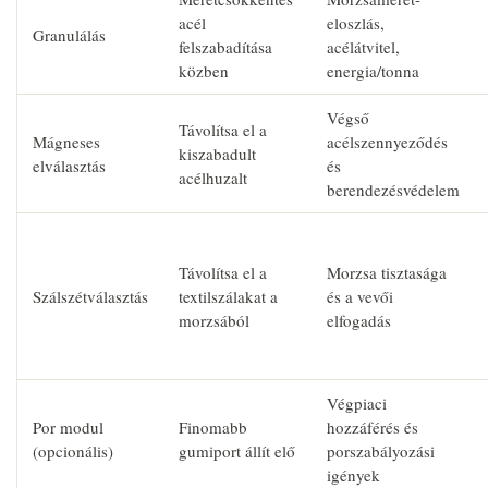
acél
eloszlás,
Granulálás
felszabadítása
acélátvitel,
közben
energia/tonna
Végső
Távolítsa el a
Mágneses
acélszennyeződés
kiszabadult
elválasztás
és
acélhuzalt
berendezésvédelem
Távolítsa el a
Morzsa tisztasága
Szálszétválasztás
textilszálakat a
és a vevői
morzsából
elfogadás
Végpiaci
Por modul
Finomabb
hozzáférés és
(opcionális)
gumiport állít elő
porszabályozási
igények