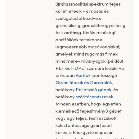
újrahasznosítási spektrum teljes
körét lefedik – a mosás és
szalagolástól kezdve a
granulálásig, granulátumgyártásig
és szárításig. Kiváló minőségű
portfóliónk tartalmaz a
legmodernebb mosóvonalakat,
amelyek mind rugalmas filmek,
mind merev műanyagok (például
PET és HDPE) számára kialakítva,
erős ipari
Aprítók
, pontosságú
Granulátorok és Darabolók
,
hatékony
Pelletizáló gépek
, és
hatékony
szárítórendszerek
.
Minden esetben, hogy egyetlen
kiemelkedő teljesítményű gépet
vagy egy teljes, testreszabott,
kulcsfontosságú gyártósort
keres, a Energycle alaposan