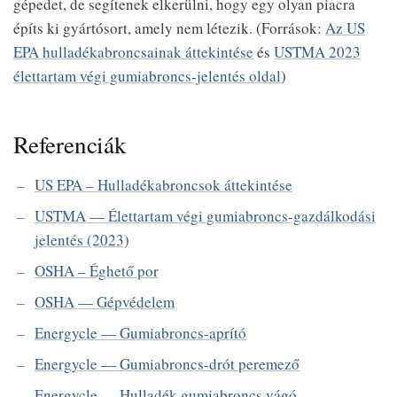
gépedet, de segítenek elkerülni, hogy egy olyan piacra
építs ki gyártósort, amely nem létezik. (Források:
Az US
EPA hulladékabroncsainak áttekintése
és
USTMA 2023
élettartam végi gumiabroncs-jelentés oldal
)
Referenciák
US EPA – Hulladékabroncsok áttekintése
USTMA — Élettartam végi gumiabroncs-gazdálkodási
jelentés (2023)
OSHA – Éghető por
OSHA — Gépvédelem
Energycle — Gumiabroncs-aprító
Energycle — Gumiabroncs-drót peremező
Energycle — Hulladék gumiabroncs vágó