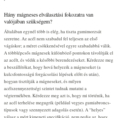
Hány mágneses elválasztási fokozatra van
valójában szükségem?
Általában egynél több is elég, ha tiszta gumimorzsát
szeretne. Az acél nem szabadul fel teljesen az első
vágáskor; a méret csökkenésével egyre szabadabbá válik.
A többlépcsős mágnesek különböző pontokon távolítják el
az acélt, és védik a későbbi berendezéseket. Kérdezze meg
a beszállítókat, hogy hová helyezik a mágneseket (a
kulcsfontosságú forgácsolási lépések előtt és után),
hogyan tisztítják a mágneseket, és milyen
acélszennyezettségi szintet tudnak mutatni a
végtermékben. Kérdezze meg azt is, hogy mi történik, ha
az acél terhelése megugrik (például vegyes gumiabroncs-
típusok vagy szennyezett adagolás esetén). A “helyes”
válasz a mért kimeneti specifikáció, nem pedig az, hogy