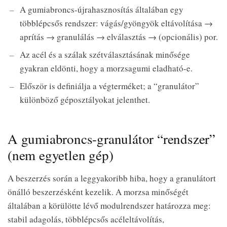
A gumiabroncs-újrahasznosítás általában egy
többlépcsős rendszer: vágás/gyöngyök eltávolítása →
aprítás → granulálás → elválasztás → (opcionális) por.
Az acél és a szálak szétválasztásának minősége
gyakran eldönti, hogy a morzsagumi eladható-e.
Először is definiálja a végterméket; a “granulátor”
különböző géposztályokat jelenthet.
A gumiabroncs-granulátor “rendszer”
(nem egyetlen gép)
A beszerzés során a leggyakoribb hiba, hogy a granulátort
önálló beszerzésként kezelik. A morzsa minőségét
általában a körülötte lévő modulrendszer határozza meg:
stabil adagolás, többlépcsős acéleltávolítás,