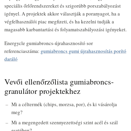
speciális őrlőrendszereket és szigorúbb porszabályozást
igényel. A projektek akkor választják a poranyagot, ha a
végfelhasználói piac megfizeti, és ha kezelni tudják a
magasabb karbantartási és folyamatszabályozási igényeket.
Energycle gumiabroncs-újrahasznosító sor
referenciaszáma:
gumiabroncs gumi újrahasznosítás porító
daráló
Vevői ellenőrzőlista gumiabroncs-
granulátor projektekhez
Mi a céltermék (chips, morzsa, por), és ki vásárolja
meg?
Mi a megengedett szennyezettségi szint acél és szál
esetében?