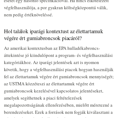
esetét egy hasonló specifikációval. Ha nincs elkötelezett
végfelhasználója, a por gyakran költségközponttá válik,
nem pedig értéknöveléssé.
Hol találok iparági kontextust az élettartamuk
végére ért gumiabroncsok piacáról?
Az amerikai kontextusban az EPA hulladékabroncs-
áttekintése jó kiindulópont a program- és végfelhasználási
kategóriákhoz. Az iparági jelentések azt is nyomon
követik, hogy a végfelhasználási piacok hogyan használják
fel az élettartamuk végére ért gumiabroncsok mennyiségét;
az USTMA közzéteszi az élettartamuk végére ért
gumiabroncsok kezelésével kapcsolatos jelentéseket,
amelyek segíthetnek a piaci feltételezések
megalapozottságának ellenőrzésében, mielőtt méretezné a
berendezéseket. Ezek a források nem fogják kiválasztani a