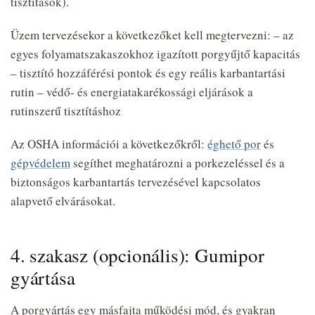
tisztítások).
Üzem tervezésekor a következőket kell megtervezni: – az
egyes folyamatszakaszokhoz igazított porgyűjtő kapacitás
– tisztító hozzáférési pontok és egy reális karbantartási
rutin – védő- és energiatakarékossági eljárások a
rutinszerű tisztításhoz
Az OSHA információi a következőkről:
éghető por
és
gépvédelem
segíthet meghatározni a porkezeléssel és a
biztonságos karbantartás tervezésével kapcsolatos
alapvető elvárásokat.
4. szakasz (opcionális): Gumipor
gyártása
A porgyártás egy másfajta működési mód, és gyakran