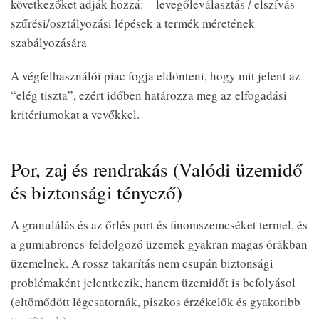
következőket adják hozzá: – levegőleválasztás / elszívás –
szűrési/osztályozási lépések a termék méretének
szabályozására
A végfelhasználói piac fogja eldönteni, hogy mit jelent az
“elég tiszta”, ezért időben határozza meg az elfogadási
kritériumokat a vevőkkel.
Por, zaj és rendrakás (Valódi üzemidő
és biztonsági tényező)
A granulálás és az őrlés port és finomszemcséket termel, és
a gumiabroncs-feldolgozó üzemek gyakran magas órákban
üzemelnek. A rossz takarítás nem csupán biztonsági
problémaként jelentkezik, hanem üzemidőt is befolyásol
(eltömődött légcsatornák, piszkos érzékelők és gyakoribb