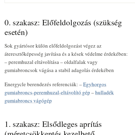
0. szakasz: Előfeldolgozás (szükség
esetén)
Sok gyártósor külön előfeldolgozást végez az
áteresztőképesség javítása és a kések védelme érdekében:
– peremhuzal eltávolítása – oldalfalak vagy
gumiabroncsok vágása a stabil adagolás érdekében
Energycle berendezés referenciák: –
Egyhorgos
gumiabroncs-peremhuzal-eltávolító gép
–
hulladék
gumiabroncs vágógép
1. szakasz: Elsődleges aprítás
(méretcsökkentés kezelhető