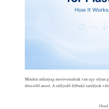
Minden műanyag mosóvonalnak van egy olyan gép
dörzsölő mosó. A süllyedő-felbukó tartályok válasz
Oszd 