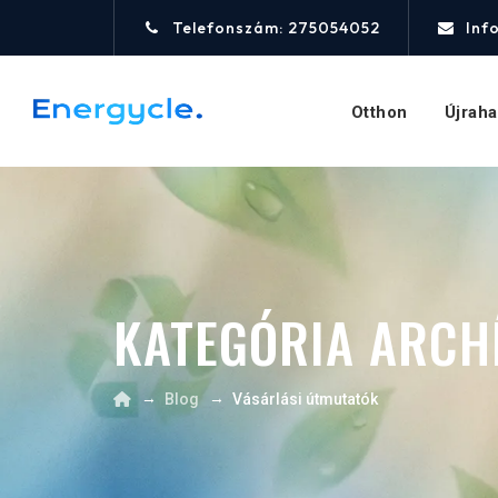
Telefonszám: 275054052
Inf
Otthon
Újrah
KATEGÓRIA ARCH
→
→
Blog
Vásárlási útmutatók