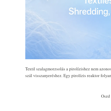
Textil szalagmorzsolás a pirolízishez nem azono
szál visszanyeréshez. Egy pirolízis reaktor foly
Oszd 