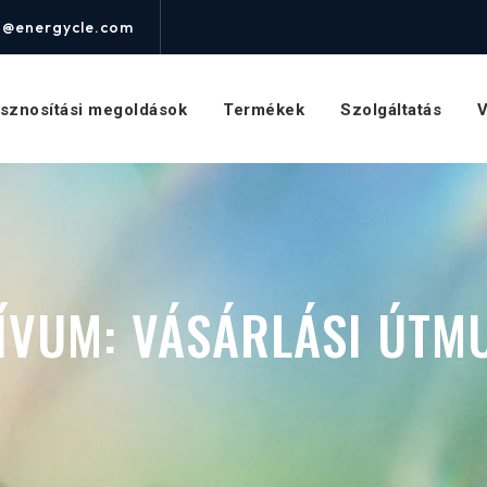
o@energycle.com
asznosítási megoldások
Termékek
Szolgáltatás
V
ÍVUM:
VÁSÁRLÁSI ÚTM