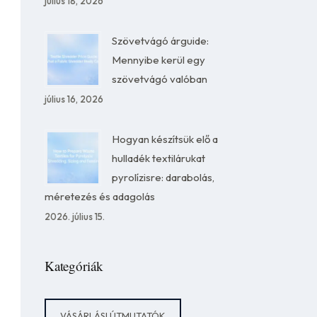
július 18, 2026
Szövetvágó árguide:
Mennyibe kerül egy
szövetvágó valóban
július 16, 2026
Hogyan készítsük elő a
hulladék textilárukat
pyrolízisre: darabolás,
méretezés és adagolás
2026. július 15.
Kategóriák
VÁSÁRLÁSI ÚTMUTATÓK