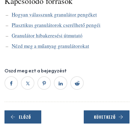
Kapcsolodo forrasok
Hogyan válasszunk granulátor pengéket
Plasztikus granulátorok cserélhető pengéi
Granulátor hibakeresési útmutató
Nézd meg a műanyag granulátorokat
Oszd meg ezt a bejegyzést
ELŐZŐ
KÖVETKEZŐ