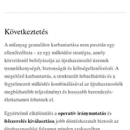
Következtetés
A műanyag granulátor karbantartása nem pusztán egy
ellenőrzőlista – ez egy működési stratégia, amely
közvetlenül befolyásolja az újrahasznosító üzemek
termelékenységét, biztonságát és költségellenőrzését. A
megelőző karbantartás, a strukturált hibaelhárítás és a
fegyelmezett működés kombinálásával az újrahasznosítók
megbízhatóbb teljesítményt és hosszabb berendezés-
élettartamot érhetnek el.
operatív iránymutatás
Egyértelmű elkülönülés a
és
felszerelés kiválasztása
jobb döntéshozatalt biztosít az
újrahasznosítási folyamat minden szakaszában.