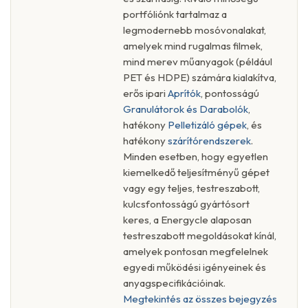
portfóliónk tartalmaz a
legmodernebb mosóvonalakat,
amelyek mind rugalmas filmek,
mind merev műanyagok (például
PET és HDPE) számára kialakítva,
erős ipari
Aprítók
, pontosságú
Granulátorok és Darabolók
,
hatékony
Pelletizáló gépek
, és
hatékony
szárítórendszerek
.
Minden esetben, hogy egyetlen
kiemelkedő teljesítményű gépet
vagy egy teljes, testreszabott,
kulcsfontosságú gyártósort
keres, a Energycle alaposan
testreszabott megoldásokat kínál,
amelyek pontosan megfelelnek
egyedi működési igényeinek és
anyagspecifikációinak.
Megtekintés az összes bejegyzés