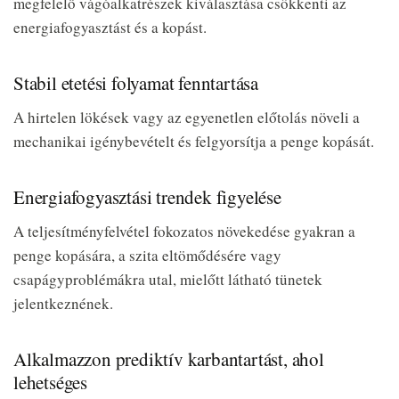
megfelelő vágóalkatrészek kiválasztása csökkenti az
energiafogyasztást és a kopást.
Stabil etetési folyamat fenntartása
A hirtelen lökések vagy az egyenetlen előtolás növeli a
mechanikai igénybevételt és felgyorsítja a penge kopását.
Energiafogyasztási trendek figyelése
A teljesítményfelvétel fokozatos növekedése gyakran a
penge kopására, a szita eltömődésére vagy
csapágyproblémákra utal, mielőtt látható tünetek
jelentkeznének.
Alkalmazzon prediktív karbantartást, ahol
lehetséges