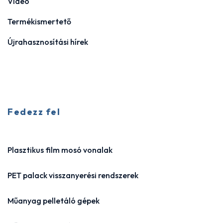
Videó
Termékismertető
Újrahasznosítási hírek
Fedezz fel
Plasztikus film mosó vonalak
PET palack visszanyerési rendszerek
Műanyag pelletáló gépek