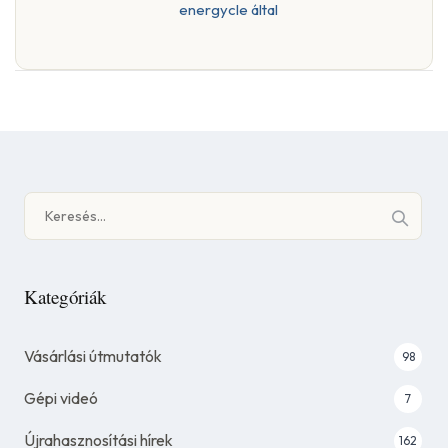
energycle által
Keresés:
Kategóriák
Vásárlási útmutatók
98
Gépi videó
7
Újrahasznosítási hírek
162