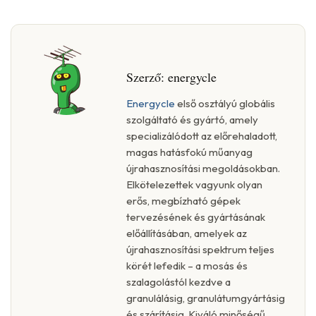
Szerző:
energycle
Energycle
első osztályú globális
szolgáltató és gyártó, amely
specializálódott az előrehaladott,
magas hatásfokú műanyag
újrahasznosítási megoldásokban.
Elkötelezettek vagyunk olyan
erős, megbízható gépek
tervezésének és gyártásának
előállításában, amelyek az
újrahasznosítási spektrum teljes
körét lefedik – a mosás és
szalagolástól kezdve a
granulálásig, granulátumgyártásig
és szárításig. Kiváló minőségű