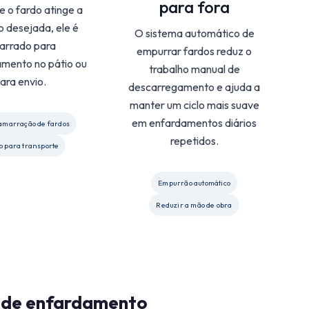
para fora
e o fardo atinge a
o desejada, ele é
O sistema automático de
arrado para
empurrar fardos reduz o
mento no pátio ou
trabalho manual de
ara envio.
descarregamento e ajuda a
manter um ciclo mais suave
em enfardamentos diários
 amarração de fardos
repetidos.
o para transporte
Empurrão automático
Reduzir a mão de obra
as de enfardamento