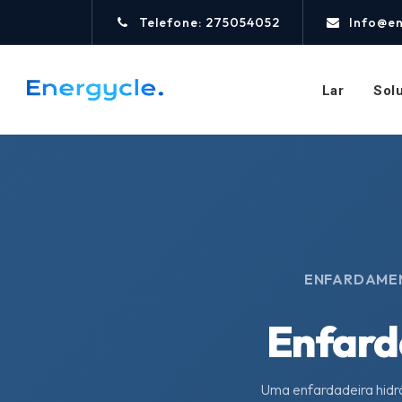
Telefone: 275054052
Info@e
Lar
Sol
ENFARDAMEN
Enfarda
Uma enfardadeira hidrá