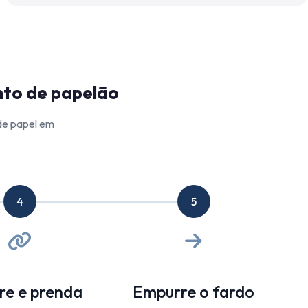
nto de papelão
de papel em
4
5
e e prenda
Empurre o fardo