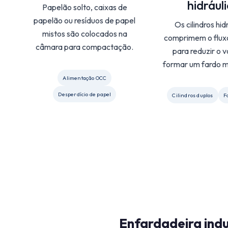
hidrául
Papelão solto, caixas de
papelão ou resíduos de papel
Os cilindros hid
mistos são colocados na
comprimem o flux
câmara para compactação.
para reduzir o 
formar um fardo m
Alimentação OCC
Desperdício de papel
Cilindros duplos
F
Enfardadeira indu