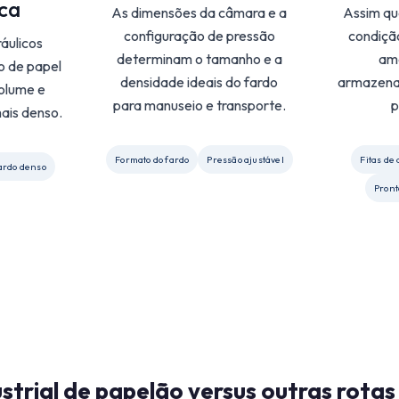
ica
As dimensões da câmara e a
Assim qu
configuração de pressão
condiçã
ráulicos
determinam o tamanho e a
am
o de papel
densidade ideais do fardo
armazena
volume e
para manuseio e transporte.
p
ais denso.
Formato do fardo
Pressão ajustável
Fitas de
ardo denso
Pront
strial de papelão versus outras rot