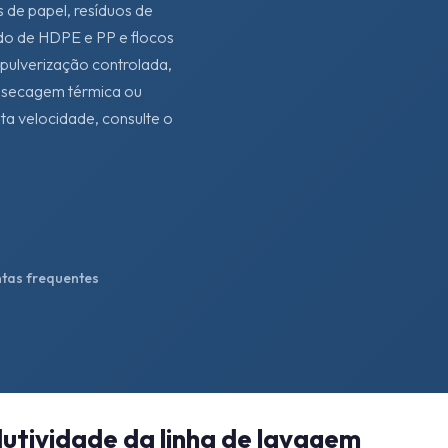
 de papel, resíduos de
rado de HDPE e PP e flocos
pulverização controlada,
o, secagem térmica ou
lta velocidade, consulte o
tas frequentes
dutividade da linha de lavagem