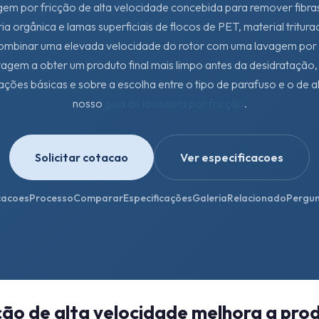
m por fricção de alta velocidade concebida para remover fibras
ria orgânica e lamas superficiais de flocos de PET, material tritu
o combinar uma elevada velocidade do rotor com uma lavagem por 
avagem a obter um produto final mais limpo antes da desidrataçã
ções básicas e sobre a escolha entre o tipo de parafuso e o de a
nosso
guia de lavadora por fricção
.
Solicitar cotacao
Ver especificacoes
cacoes
Processo
Comparar
Especificações
Galeria
Relacionado
Pergun
ção de alta velocidade melhora a pro