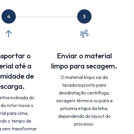
4
5
nsportar o
Enviar o material
rial até a
limpo para secagem.
emidade de
O material limpo sai da
scarga.
lavadora pronto para
desidratação centrífuga,
tria inclinada do
secagem térmica ou para a
 do rotor move o
próxima etapa da linha,
ial para cima,
dependendo do layout do
ndo o tempo de
processo.
a sem transformar