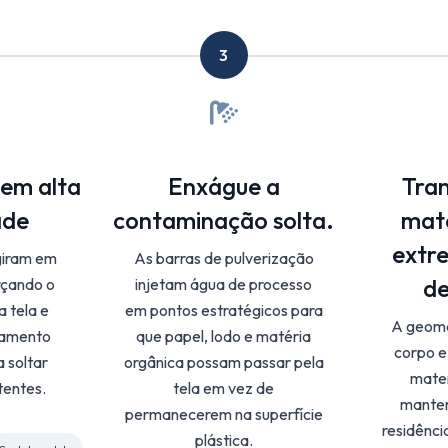
3
 em alta
Enxágue a
Tra
ade
contaminação solta.
mate
extr
giram em
As barras de pulverização
de
rçando o
injetam água de processo
a tela e
em pontos estratégicos para
A geome
lhamento
que papel, lodo e matéria
corpo e
 soltar
orgânica possam passar pela
mater
tentes.
tela em vez de
mante
permanecerem na superfície
residênci
plástica.