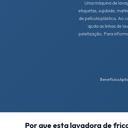
Uma máquina de lavage
etiquetas, sujidade, maté
de película plástica. A
ajuda as linhas de l
peletização. Para informa
Benefícios
Apli
Por que esta lavadora de fric