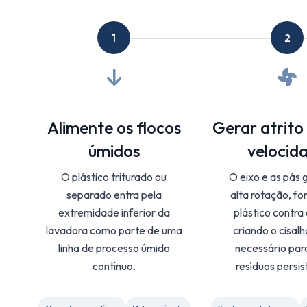
1
2
Alimente os flocos
Gerar atrito
úmidos
velocid
O plástico triturado ou
O eixo e as pás 
separado entra pela
alta rotação, fo
extremidade inferior da
plástico contra 
lavadora como parte de uma
criando o cisa
linha de processo úmido
necessário para
contínuo.
resíduos persis