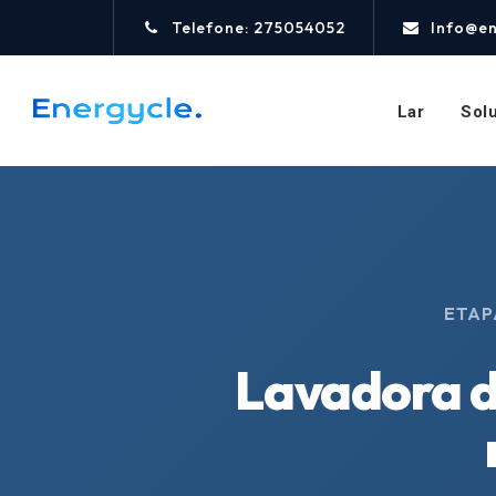
Telefone: 275054052
Info@e
Lar
Sol
ETAP
Lavadora de