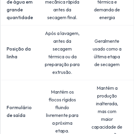
de água em
mecânica rápida
térmica e
grande
antes da
demanda de
quantidade
secagem final.
energia
Após a lavagem,
antes da
Geralmente
Posição da
secagem
usado como a
linha
térmica ou da
última etapa
preparação para
de secagem
extrusão.
Mantém a
Mantém os
produção
flocos rígidos
inalterada,
Formulário
fluindo
mas com
de saída
livremente para
maior
a próxima
capacidade de
etapa.