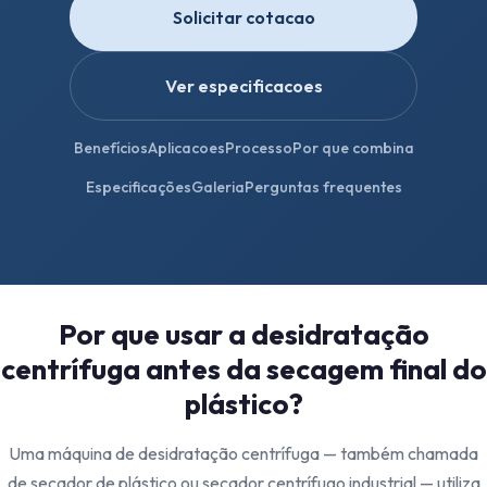
Solicitar cotacao
Ver especificacoes
Benefícios
Aplicacoes
Processo
Por que combina
Especificações
Galeria
Perguntas frequentes
Por que usar a desidratação
centrífuga antes da secagem final do
plástico?
Uma máquina de desidratação centrífuga — também chamada
de secador de plástico ou secador centrífugo industrial — utiliza