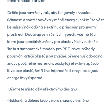
elektronická zařízení.
Drtiče jsou navrženy tak, aby fungovaly s vysokou
účinností a spotřebovávaly méně energie, což může vést
ke snížení nákladů na elektřinu a přínosům pro životní
prostředí. Dodávají se v různých typech, včetně těch,
které jsou speciálně určeny pro plastové lahve, drtiče
šrotu a automatické modely pro PET lahve. Výhody
používání drtičů plastů jsou značné: přeměňují odpad na
znovu použitelné materiály, poskytují efektivní způsob
likvidace plastů, šetří životní prostředí recyklací a jsou
energeticky úsporné.
· Ušetřete místo díky efektivnímu designu
· Nakloněná dělená krabice pro snadnou výměnu