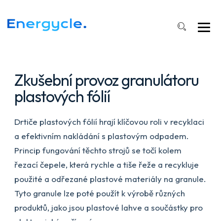
na
recyklaci
obalové
fólie
PP
PE
Zkušební provoz granulátoru
plastových fólií
Drtiče plastových fólií hrají klíčovou roli v recyklaci
a efektivním nakládání s plastovým odpadem.
Princip fungování těchto strojů se točí kolem
řezací čepele, která rychle a tiše řeže a recykluje
použité a odřezané plastové materiály na granule.
Tyto granule lze poté použít k výrobě různých
produktů, jako jsou plastové lahve a součástky pro