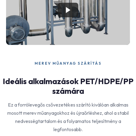
MEREV MŰANYAG SZÁRÍTÁS
Ideális alkalmazások PET/HDPE/PP
számára
Ez a forrólevegős csővezetékes szárító kiválóan alkalmas
mosott merev műanyagokhoz és újraőrléshez, ahol a stabil
nedvességtartalom és a folyamatos teljesítmény a
legfontosabb.