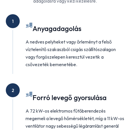
adagolásra vagy kézi kezelésre.
1
Anyagadagolás
A nedves pelyheket vagy őrleményt a felső
víztelenítő szakaszból csigás szállítószalagon
vagy forgószelepen keresztül vezetik a
csővezeték bemenetébe.
2
Forró levegő gyorsulása
A 72 kW-os elektromos fűtőberendezés
megemeli a levegő hőmérsékletét, míg a 11 kW-os
ventilátor nagy sebességű légáramlást generál