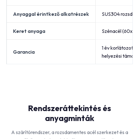
Anyaggal érintkező alkatrészek
SUS304 rozsdame
Keret anyaga
Szénacél (60x6
1 év korlátozott
Garancia
helyezési támoga
Rendszeráttekintés és
anyagminták
A szárítórendszer, a rozsdamentes acél szerkezet és a