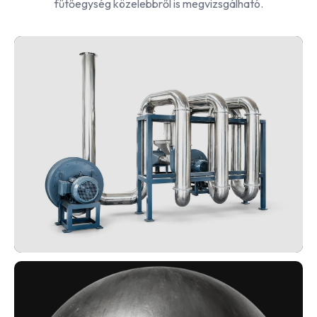
fűtőegység közelebbről is megvizsgálható.