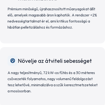
Prémium minőségű, újrahasznosított műanyagokat állít
elő, amelyek magasabb áron kaphatók. A rendszer <2%
nedvességtartalmat ér el, ami kritikus fontosságú a
hibátlan pelletizáláshoz és formázáshoz.
Növelje az átviteli sebességet
A nagy teljesítményű, 72 kW-os fűtés és a 30 méteres
csővezeték folyamatos, nagy volumenű feldolgozást
tesz lehetővé, minimalizálva a szűk keresztmetszeteket
a mosósorban.