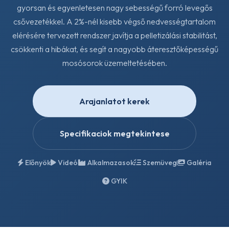
gyorsan és egyenletesen nagy sebességű forró levegős
csővezetékkel. A 2%-nél kisebb végső nedvességtartalom
elérésére tervezett rendszer javítja a pelletizálási stabilitást,
csökkenti a hibákat, és segít a nagyobb áteresztőképességű
mosósorok üzemeltetésében.
Arajanlatot kerek
Specifikaciok megtekintese
Előnyök
Videó
Alkalmazasok
Szemüveg
Galéria
GYIK