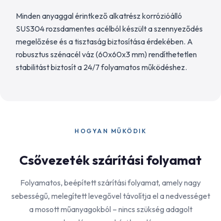
Minden anyaggal érintkező alkatrész korrózióálló
SUS304 rozsdamentes acélból készült a szennyeződés
megelőzése és a tisztaság biztosítása érdekében. A
robusztus szénacél váz (60x60x3 mm) rendíthetetlen
stabilitást biztosít a 24/7 folyamatos működéshez.
HOGYAN MŰKÖDIK
Csővezeték szárítási folyamat
Folyamatos, beépített szárítási folyamat, amely nagy
sebességű, melegített levegővel távolítja el a nedvességet
a mosott műanyagokból – nincs szükség adagolt