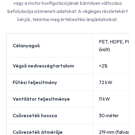
vagy a motor konfigurációjának bármilyen változása
befolyásolja a kimeneti adatokat. A végleges részletekért
kérjük, tekintse meg értékesítési árajánlatunkat.
PET, HDPE, PP (p
Célanyagok
őrölt)
Végső nedvességtartalom
<2%
Fűtési teljesítmény
72 kW
Ventilátor teljesítménye
11 kW
Csővezeték hossza
30 méter
Csővezeték átmérője
219 mm (falvast