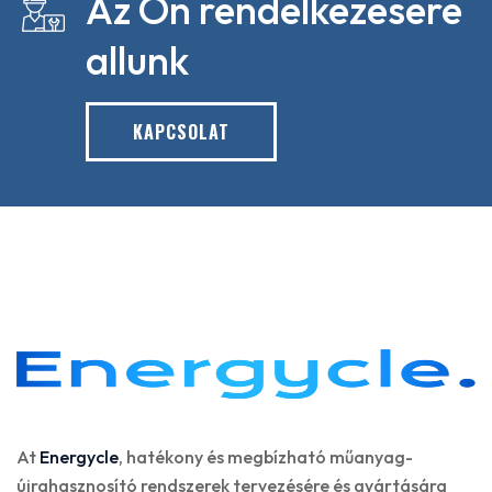
Az On rendelkezesere
allunk
KAPCSOLAT
At
Energycle
, hatékony és megbízható műanyag-
újrahasznosító rendszerek tervezésére és gyártására