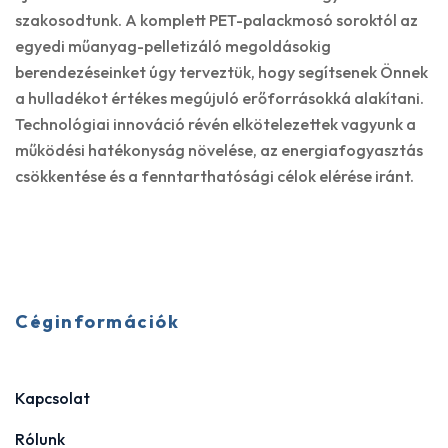
szakosodtunk. A komplett PET-palackmosó soroktól az
egyedi műanyag-pelletizáló megoldásokig
berendezéseinket úgy terveztük, hogy segítsenek Önnek
a hulladékot értékes megújuló erőforrásokká alakítani.
Technológiai innováció révén elkötelezettek vagyunk a
működési hatékonyság növelése, az energiafogyasztás
csökkentése és a fenntarthatósági célok elérése iránt.
Céginformációk
Kapcsolat
Rólunk