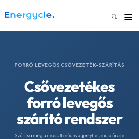
FORRÓ LEVEGŐS CSŐVEZETÉK-SZÁRÍTÁS
Csővezetékes
forró levegős
szárító rendszer
Szárítsa meg a mosott műanyagpelyhet, majd őrölje