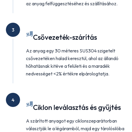
az anyag felfüggesztéséhez és szállításához.
3
Csővezeték-szárítás
Az anyag egy 30 méteres SUS304 szigetelt
csővezetéken halad keresztül, ahol az állandó
hőhatásnak kitéve a felületi és a maradék
nedvességet <2% értékre elpárologtatja.
4
Ciklon leválasztás és gyűjtés
A szárított anyagot egy ciklonszeparátorban
választják le a légáramból, majd egy tárolósilóba