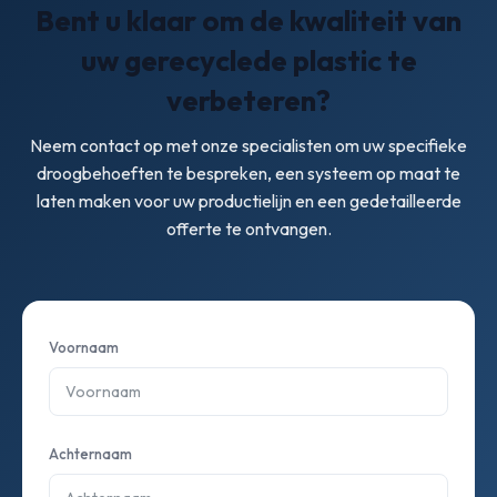
Bent u klaar om de kwaliteit van
van uw productielijn en materiaal opsturen voor een
snellere selectie.
uw gerecyclede plastic te
verbeteren?
Neem contact op met onze specialisten om uw specifieke
droogbehoeften te bespreken, een systeem op maat te
laten maken voor uw productielijn en een gedetailleerde
offerte te ontvangen.
Voornaam
Achternaam