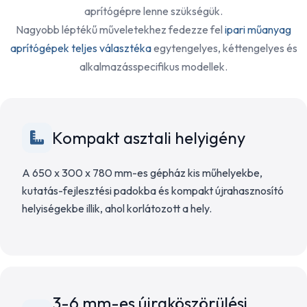
aprítógépre lenne szükségük.
Nagyobb léptékű műveletekhez fedezze fel
ipari műanyag
aprítógépek teljes választéka
egytengelyes, kéttengelyes és
alkalmazásspecifikus modellek.
Kompakt asztali helyigény
A 650 x 300 x 780 mm-es gépház kis műhelyekbe,
kutatás-fejlesztési padokba és kompakt újrahasznosító
helyiségekbe illik, ahol korlátozott a hely.
3-6 mm-es újraköszörülési