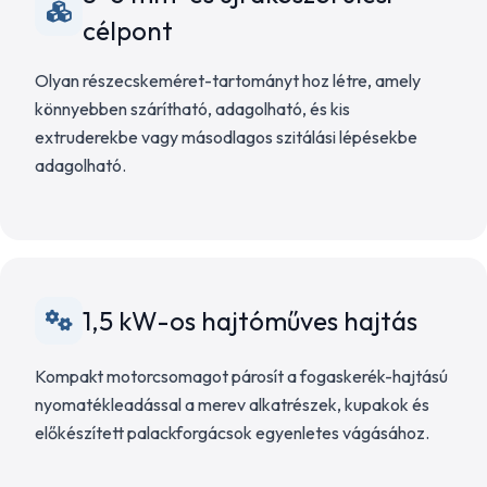
célpont
Olyan részecskeméret-tartományt hoz létre, amely
könnyebben szárítható, adagolható, és kis
extruderekbe vagy másodlagos szitálási lépésekbe
adagolható.
1,5 kW-os hajtóműves hajtás
Kompakt motorcsomagot párosít a fogaskerék-hajtású
nyomatékleadással a merev alkatrészek, kupakok és
előkészített palackforgácsok egyenletes vágásához.