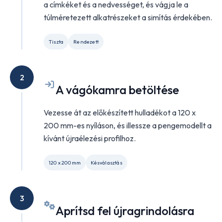
a címkéket és a nedvességet, és vágja le a
túlméretezett alkatrészeket a simítás érdekében.
Tiszta
Rendezett
2
A vágókamra betöltése
Vezesse át az előkészített hulladékot a 120 x
200 mm-es nyíláson, és illessze a pengemodellt a
kívánt újraélezési profilhoz.
120 x 200 mm
Késválasztás
3
Aprítsd fel újragrindolásra