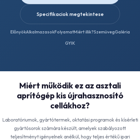
Specifikaciok megtekintese
Előnyök
Alkalmazasok
Folyamat
Miért illik?
Szemüveg
Galéria
GYIK
Miért működik ez az asztali
aprítógép kis újrahasznosító
cellákhoz?
Laboratóriumok, gyártótermek, oktatási programok és kísérleti
gyártósorok számára készült, amelyek szabályozott
teljesítményt igényelnek anélkül, hogy teljes értékű ipari