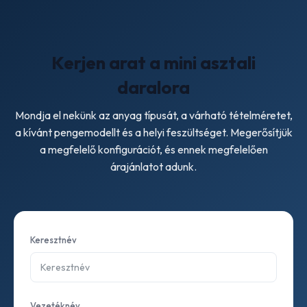
tervezve van. Egy
ipari granulátor
kezel 200-3,000+ kg-
ot óránként és folyamatos gyártási környezetekre építve.
Az asztali szalagvágó ideális prototípuskészítésre,
Kerjen arat a mini asztali
oktatásra és zárt körű 3D nyomtatási folyamatokhoz.
daralora
Mondja el nekünk az anyag típusát, a várható tételméretet,
a kívánt pengemodellt és a helyi feszültséget. Megerősítjük
a megfelelő konfigurációt, és ennek megfelelően
árajánlatot adunk.
Keresztnév
Vezetéknév