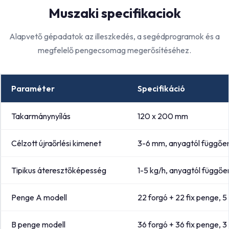
Muszaki specifikaciok
Alapvető gépadatok az illeszkedés, a segédprogramok és a
megfelelő pengecsomag megerősítéséhez.
Paraméter
Specifikáció
Takarmánynyílás
120 x 200 mm
Célzott újraőrlési kimenet
3-6 mm, anyagtól függőe
Tipikus áteresztőképesség
1-5 kg/h, anyagtól függőe
Penge A modell
22 forgó + 22 fix penge, 
B penge modell
36 forgó + 36 fix penge,