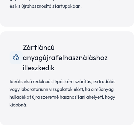
és kis újrahasznosító startupokban.
Zártláncú
anyagújrafelhasználáshoz
illeszkedik
Ideális első redukciós lépésként szárítás, extrudálás
vagy laboratóriumi vizsgálatok előtt, ha a műanyag
hulladékot újra szeretné hasznosítani ahelyett, hogy
kidobná.