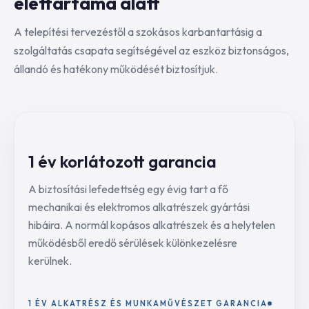
élettartama alatt
A telepítési tervezéstől a szokásos karbantartásig a
szolgáltatás csapata segítségével az eszköz biztonságos,
állandó és hatékony működését biztosítjuk.
1 év korlátozott garancia
A biztosítási lefedettség egy évig tart a fő
mechanikai és elektromos alkatrészek gyártási
hibáira. A normál kopásos alkatrészek és a helytelen
működésből eredő sérülések különkezelésre
kerülnek.
1 ÉV ALKATRÉSZ ÉS MUNKAMŰVÉSZET GARANCIA