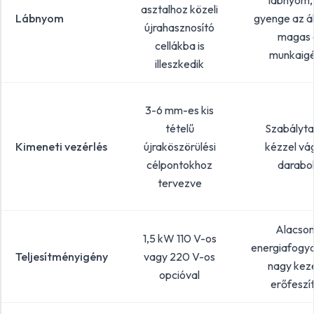
lábnyom,
asztalhoz közeli
Lábnyom
gyenge az ál
újrahasznosító
magas 
cellákba is
munkaig
illeszkedik
3-6 mm-es kis
tételű
Szabályta
Kimeneti vezérlés
újraköszörülési
kézzel vá
célpontokhoz
darabo
tervezve
Alacso
1,5 kW 110 V-os
energiafogya
Teljesítményigény
vagy 220 V-os
nagy keze
opcióval
erőfeszí