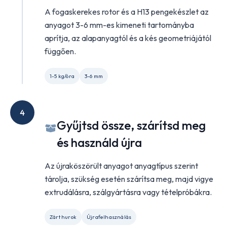
A fogaskerekes rotor és a H13 pengekészlet az
anyagot 3-6 mm-es kimeneti tartományba
aprítja, az alapanyagtól és a kés geometriájától
függően.
1-5 kg/óra
3-6 mm
4
Gyűjtsd össze, szárítsd meg
és használd újra
Az újraköszörült anyagot anyagtípus szerint
tárolja, szükség esetén szárítsa meg, majd vigye
extrudálásra, szálgyártásra vagy tételpróbákra.
Zárt hurok
Újrafelhasználás