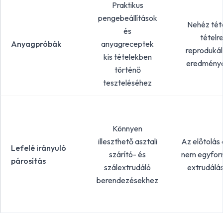
Praktikus
pengebeállítások
Nehéz téte
és
tételr
Anyagpróbák
anyagreceptek
reprodukál
kis tételekben
eredmény
történő
teszteléséhez
Könnyen
illeszthető asztali
Az előtolás 
Lefelé irányuló
szárító- és
nem egyfor
párosítás
szálextrudáló
extrudálá
berendezésekhez