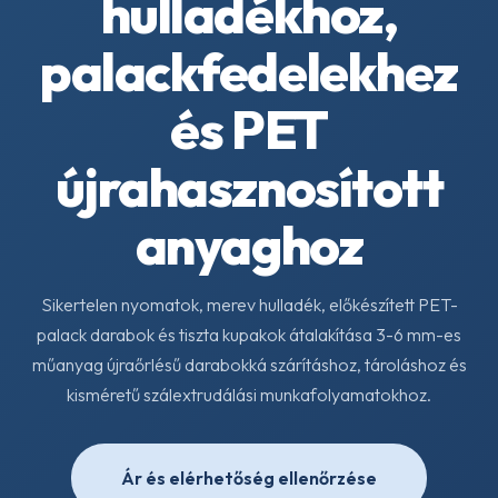
hulladékhoz,
palackfedelekhez
és PET
újrahasznosított
anyaghoz
Sikertelen nyomatok, merev hulladék, előkészített PET-
palack darabok és tiszta kupakok átalakítása 3-6 mm-es
műanyag újraőrlésű darabokká szárításhoz, tároláshoz és
kisméretű szálextrudálási munkafolyamatokhoz.
Ár és elérhetőség ellenőrzése