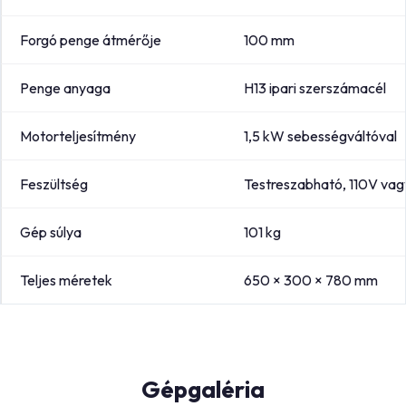
Forgó penge átmérője
100 mm
Penge anyaga
H13 ipari szerszámacél
Motorteljesítmény
1,5 kW sebességváltóval
Feszültség
Testreszabható, 110V va
Gép súlya
101 kg
Teljes méretek
650 × 300 × 780 mm
Gépgaléria