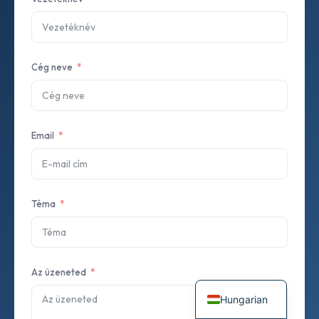
Cég neve
Email
Téma
Az üzeneted
Hungarian