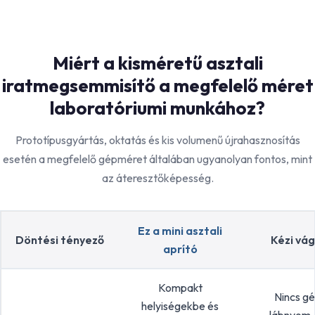
Miért a kisméretű asztali
iratmegsemmisítő a megfelelő méret
laboratóriumi munkához?
Prototípusgyártás, oktatás és kis volumenű újrahasznosítás
esetén a megfelelő gépméret általában ugyanolyan fontos, mint
az áteresztőképesség.
Ez a mini asztali
Döntési tényező
Kézi vá
aprító
Kompakt
Nincs gé
helyiségekbe és