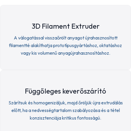
3D Filament Extruder
A válogatással visszaőrölt anyagot újrahasznosított
filamentté alakíthatja prototípusgyártáshoz, oktatáshoz
vagy kis volumenű anyagújrahasznosításhoz.
Függőleges keverőszárító
Szárítsuk és homogenizáljuk, majd őröljük újra extrudálás
előtt, ha a nedvességtartalom szabályozása és a tétel
konzisztenciája kritikus fontosságú.